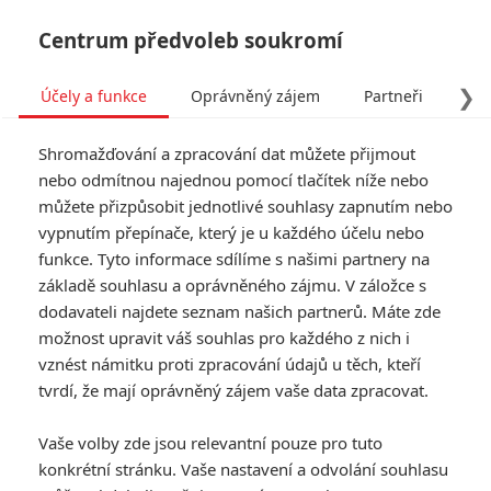
Centrum předvoleb soukromí
❯
Účely a funkce
Oprávněný zájem
Partneři
Pro
Tog
Shromažďování a zpracování dat můžete přijmout
navi
nebo odmítnou najednou pomocí tlačítek níže nebo
můžete přizpůsobit jednotlivé souhlasy zapnutím nebo
vypnutím přepínače, který je u každého účelu nebo
funkce. Tyto informace sdílíme s našimi partnery na
základě souhlasu a oprávněného zájmu. V záložce s
dodavateli najdete seznam našich partnerů. Máte zde
možnost upravit váš souhlas pro každého z nich i
vznést námitku proti zpracování údajů u těch, kteří
tvrdí, že mají oprávněný zájem vaše data zpracovat.
Vaše volby zde jsou relevantní pouze pro tuto
konkrétní stránku. Vaše nastavení a odvolání souhlasu