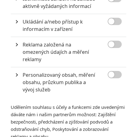

aktivně vyžádaných informací
Ukládání a/nebo přístup k

informacím v zařízení
Reklama založená na
Lionsgate

omezených údajích a měření
Zobrazit další 1 obrázek
reklamy
Personalizovaný obsah, měření
Ostřílený tvrďák naskočil na palubu.

obsahu, průzkum publika a
John Wick
začínal jako nenápadná akční mlátička a střílečka.
vývoj služeb
Svým poctivým zpracováním si snímek získal oddané
zástupy fanoušků a tržby film od filmu rostou. Pro sérii tak už
Udělením souhlasu s účely a funkcemi zde uvedenými
dnes není nejmenší problém nalákat na palubu prakticky
dáváte nám i našim partnerům možnost: Zajištění
kohokoliv si zamane. Krom nepostradatelného Keanu
bezpečnosti, předcházení a zjišťování podvodů a
odstraňování chyb, Poskytování a zobrazování
Reevese v hlavní roli v nejnovějším filmu vystoupí Laurence
reklamy a obsahu