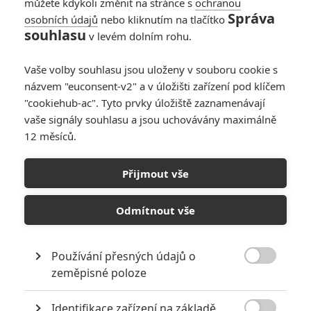
můžete kdykoli změnit na stránce s
ochranou
Správa
osobních údajů
nebo kliknutím na tlačítko
souhlasu
v levém dolním rohu.
Vaše volby souhlasu jsou uloženy v souboru cookie s
názvem "euconsent-v2" a v úložišti zařízení pod klíčem
"cookiehub-ac". Tyto prvky úložiště zaznamenávají
vaše signály souhlasu a jsou uchovávány maximálně
12 měsíců.
John Wick 4 dál a dál
posiluje už tak impozantní
Přijmout vše
obsazení
Odmítnout vše
Napsal:
Petr Slavík - (Anarvin)
, 10.08.2021 14:51
Používání přesných údajů o

zeměpisné poloze
Identifikace zařízení na základě