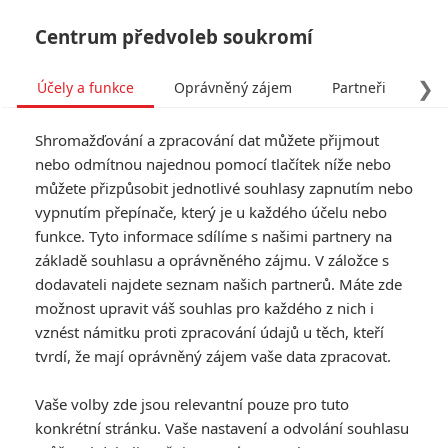
Centrum předvoleb soukromí
❯
Účely a funkce
Oprávněný zájem
Partneři
Pro
Tog
Shromažďování a zpracování dat můžete přijmout
navi
nebo odmítnou najednou pomocí tlačítek níže nebo
můžete přizpůsobit jednotlivé souhlasy zapnutím nebo
vypnutím přepínače, který je u každého účelu nebo
funkce. Tyto informace sdílíme s našimi partnery na
základě souhlasu a oprávněného zájmu. V záložce s
dodavateli najdete seznam našich partnerů. Máte zde
možnost upravit váš souhlas pro každého z nich i
vznést námitku proti zpracování údajů u těch, kteří
tvrdí, že mají oprávněný zájem vaše data zpracovat.
Vaše volby zde jsou relevantní pouze pro tuto
konkrétní stránku. Vaše nastavení a odvolání souhlasu