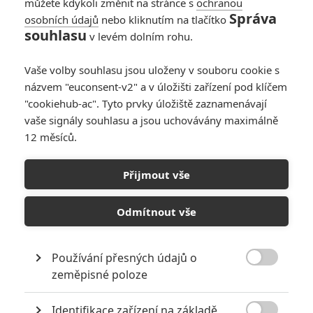
můžete kdykoli změnit na stránce s
ochranou
Správa
osobních údajů
nebo kliknutím na tlačítko
souhlasu
v levém dolním rohu.
Vaše volby souhlasu jsou uloženy v souboru cookie s
názvem "euconsent-v2" a v úložišti zařízení pod klíčem
"cookiehub-ac". Tyto prvky úložiště zaznamenávají
vaše signály souhlasu a jsou uchovávány maximálně
12 měsíců.
Ballerina: Dámský příběh
ze světa Johna Wicka si
Přijmout vše
vybral herečku do hlavní
Odmítnout vše
role
Používání přesných údajů o
Napsal:
Petr Slavík - (Anarvin)
, 29.10.2021 06:00

zeměpisné poloze
Identifikace zařízení na základě