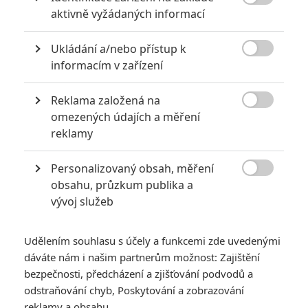

aktivně vyžádaných informací
Ukládání a/nebo přístup k

informacím v zařízení
Reklama založená na

omezených údajích a měření
Summit Entertainment
reklamy
Zobrazit další 2 obrázky
Personalizovaný obsah, měření

obsahu, průzkum publika a
Poznáme novou schopnou vražedkyni, jež doplní
vývoj služeb
nezastavitelného Keanu Reevese.
Příští rok se dočkáme regulérního
Johna Wicka 4
s Keanu
Udělením souhlasu s účely a funkcemi zde uvedenými
dáváte nám i našim partnerům možnost: Zajištění
Reevesem v hlavní roli. Zároveň se ale chystá také spin-off
bezpečnosti, předcházení a zjišťování podvodů a
Ballerina
. Ten je zasazený do stejného světa vrahů, jako
odstraňování chyb, Poskytování a zobrazování
Johnův příběh, hlavní hrdinkou tentokrát nicméně bude mladá
reklamy a obsahu