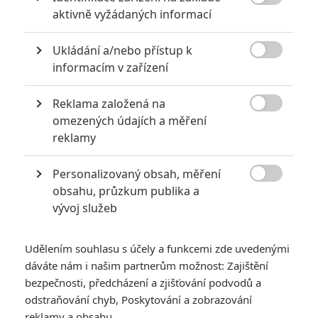

aktivně vyžádaných informací
Ukládání a/nebo přístup k

informacím v zařízení
Netflix
Reklama založená na
Zobrazit dalších 5 obrázků

omezených údajích a měření
reklamy
Netflix představí drsný bojový snímek, kde se padlá
MMA hvězda pomalu drápe zpátky na vrchol.
Personalizovaný obsah, měření

obsahu, průzkum publika a
Halle Berry
byla vždycky ambiciózní. Zahrála si v řadě
vývoj služeb
blockbusterů i náročných dramat. Byla první černoškou
herečkou, která získala Oscara za hlavní roli (snímek
Ples
Udělením souhlasu s účely a funkcemi zde uvedenými
příšer
). V
Johnu Wickovi 3
předvedla, že zvládne fyzicky
dáváte nám i našim partnerům možnost: Zajištění
náročnou akční roli. A možná právě spolupráce s Keanu
bezpečnosti, předcházení a zjišťování podvodů a
Reevesem pro ni byla dobrou průpravou pro její poslední
odstraňování chyb, Poskytování a zobrazování
výzvu. Rozhodla se ztvárnit zápasnici MMA a rovnou i
reklamy a obsahu