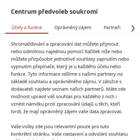
Centrum předvoleb soukromí
❯
Účely a funkce
Oprávněný zájem
Partneři
Pro
Tog
Shromažďování a zpracování dat můžete přijmout
navi
nebo odmítnou najednou pomocí tlačítek níže nebo
můžete přizpůsobit jednotlivé souhlasy zapnutím nebo
vypnutím přepínače, který je u každého účelu nebo
funkce. Tyto informace sdílíme s našimi partnery na
základě souhlasu a oprávněného zájmu. V záložce s
dodavateli najdete seznam našich partnerů. Máte zde
možnost upravit váš souhlas pro každého z nich i
vznést námitku proti zpracování údajů u těch, kteří
tvrdí, že mají oprávněný zájem vaše data zpracovat.
Vaše volby zde jsou relevantní pouze pro tuto
konkrétní stránku. Vaše nastavení a odvolání souhlasu