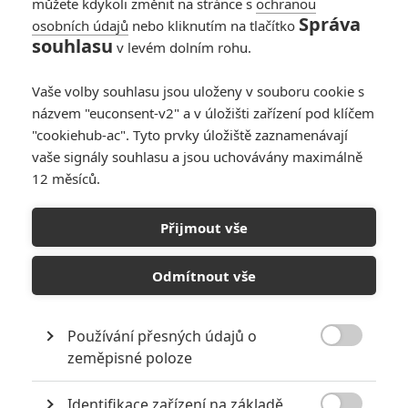
můžete kdykoli změnit na stránce s
ochranou
Správa
osobních údajů
nebo kliknutím na tlačítko
souhlasu
v levém dolním rohu.
Vaše volby souhlasu jsou uloženy v souboru cookie s
názvem "euconsent-v2" a v úložišti zařízení pod klíčem
"cookiehub-ac". Tyto prvky úložiště zaznamenávají
vaše signály souhlasu a jsou uchovávány maximálně
12 měsíců.
Modřiny: Halle Berry jako
zápasnice v prvním traileru
Přijmout vše
Napsal:
Petr Slavík - (Anarvin)
, 15.10.2021 06:00
Odmítnout vše
Používání přesných údajů o

zeměpisné poloze
Identifikace zařízení na základě