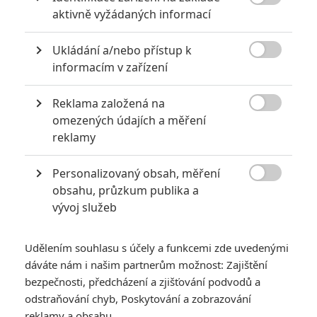

aktivně vyžádaných informací
Ukládání a/nebo přístup k

informacím v zařízení
Reklama založená na

omezených údajích a měření
Disney+
reklamy
Zobrazit dalších 10 obrázků
Personalizovaný obsah, měření

obsahu, průzkum publika a
Další "rasová" kontroverze se šíří internetem. Tentokrát
vývoj služeb
je pranýřován opěvovaný animák.
Pixarovka
Duše
(
Soul
) zamířila o Vánocích na stream,
Udělením souhlasu s účely a funkcemi zde uvedenými
dáváte nám i našim partnerům možnost: Zajištění
přičemž v Česku, kde služba
Disney+
dostupná zatím není,
bezpečnosti, předcházení a zjišťování podvodů a
má naplánovanou premiéru na 25. února 2021. V tuhle chvíli to
odstraňování chyb, Poskytování a zobrazování
zatím příliš nevypadá, že bychom se v únoru do kina podívali,
reklamy a obsahu