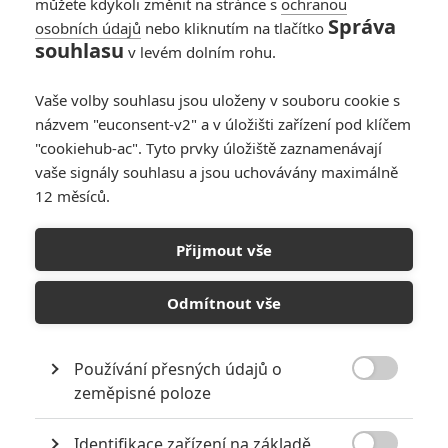
můžete kdykoli změnit na stránce s
ochranou
Správa
osobních údajů
nebo kliknutím na tlačítko
souhlasu
v levém dolním rohu.
Vaše volby souhlasu jsou uloženy v souboru cookie s
názvem "euconsent-v2" a v úložišti zařízení pod klíčem
"cookiehub-ac". Tyto prvky úložiště zaznamenávají
vaše signály souhlasu a jsou uchovávány maximálně
12 měsíců.
Duše: Chválená pixarovka si
to schytává, protože v
Přijmout vše
Evropě dabují postavu
Odmítnout vše
černé barvy pleti bílí herci
Používání přesných údajů o
Napsal:
Jaroslav Mrázek - (Jaaaara)
, 23.01.2021 17:33

zeměpisné poloze
Identifikace zařízení na základě