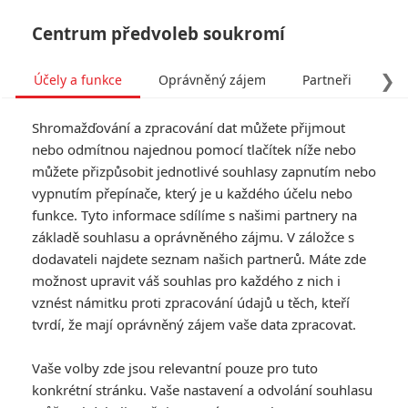
Centrum předvoleb soukromí
❯
Účely a funkce
Oprávněný zájem
Partneři
Pro
Tog
Shromažďování a zpracování dat můžete přijmout
navi
nebo odmítnou najednou pomocí tlačítek níže nebo
můžete přizpůsobit jednotlivé souhlasy zapnutím nebo
vypnutím přepínače, který je u každého účelu nebo
funkce. Tyto informace sdílíme s našimi partnery na
základě souhlasu a oprávněného zájmu. V záložce s
dodavateli najdete seznam našich partnerů. Máte zde
možnost upravit váš souhlas pro každého z nich i
vznést námitku proti zpracování údajů u těch, kteří
tvrdí, že mají oprávněný zájem vaše data zpracovat.
Vaše volby zde jsou relevantní pouze pro tuto
konkrétní stránku. Vaše nastavení a odvolání souhlasu