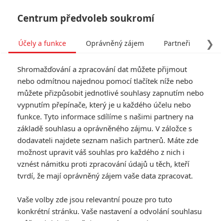
Centrum předvoleb soukromí
❯
Účely a funkce
Oprávněný zájem
Partneři
Pro
Tog
Shromažďování a zpracování dat můžete přijmout
navi
nebo odmítnou najednou pomocí tlačítek níže nebo
můžete přizpůsobit jednotlivé souhlasy zapnutím nebo
Duše: Chválená pixarovka si
vypnutím přepínače, který je u každého účelu nebo
funkce. Tyto informace sdílíme s našimi partnery na
to schytává, protože v
základě souhlasu a oprávněného zájmu. V záložce s
Evropě dabují postavu
dodavateli najdete seznam našich partnerů. Máte zde
možnost upravit váš souhlas pro každého z nich i
černé barvy pleti bílí herci
vznést námitku proti zpracování údajů u těch, kteří
tvrdí, že mají oprávněný zájem vaše data zpracovat.
Napsal:
Jaaaara
, 23.01.2021 17:33
Vaše volby zde jsou relevantní pouze pro tuto
konkrétní stránku. Vaše nastavení a odvolání souhlasu
« Předchozí
Další »