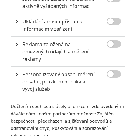
KOMENTÁŘE
11

aktivně vyžádaných informací
Ukládání a/nebo přístup k

informacím v zařízení
Fimi
| 2021-01-24 10:09:22
No a jak je to se zvířaty? Kdo jako bude dabovat zvířata?
Reklama založená na

omezených údajích a měření
Vstoupit do diskuze
reklamy
Personalizovaný obsah, měření
SOUVISEJÍCÍ ČLÁNKY

obsahu, průzkum publika a
vývoj služeb
Pixar a Disney chystají
hromadu animovaných
novinek
Udělením souhlasu s účely a funkcemi zde uvedenými
dáváte nám i našim partnerům možnost: Zajištění
bezpečnosti, předcházení a zjišťování podvodů a
odstraňování chyb, Poskytování a zobrazování
reklamy a obsahu