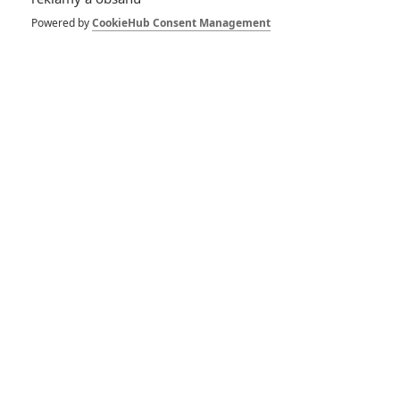
Duše: Očekávaná
pixarovka nás podle
Powered by
CookieHub Consent Management
prvních recenzí doslova
uchvátí
Duše: Studio Pixar
přichází s nádhernou
ukázkou na svůj nový
animák
RECENZE FILMŮ
10
Recenze: Zcela výjimečná Gerta
Schnirch nebarví hnus českých dějin
narůžovo