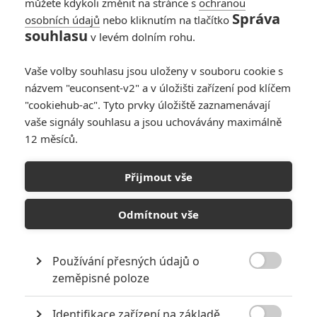
můžete kdykoli změnit na stránce s
ochranou
Správa
osobních údajů
nebo kliknutím na tlačítko
souhlasu
v levém dolním rohu.
Vaše volby souhlasu jsou uloženy v souboru cookie s
názvem "euconsent-v2" a v úložišti zařízení pod klíčem
"cookiehub-ac". Tyto prvky úložiště zaznamenávají
vaše signály souhlasu a jsou uchovávány maximálně
12 měsíců.
Disney+
Duše (2020) | Fandíme filmu
Přijmout vše
GALERIE
Odmítnout vše
Používání přesných údajů o

zeměpisné poloze
Identifikace zařízení na základě