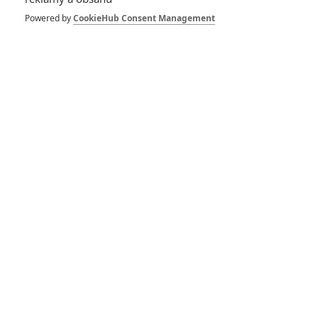
Cínový vojáček:
Jamie Foxx vede
Powered by
CookieHub Consent Management
militantní sektu
0
Rudmen
| 09.07.2025 15:25
Fight for ’84: Jamie
Foxx má za úkol
zařídit boxerský
zázrak
0
Anarvin
| 13.06.2025 06:00
Návrat do akce:
Akční novinka od
Netflixu má nový
trailer
0
Anarvin
| 14.01.2025 15:20