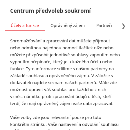
Centrum předvoleb soukromí
❯
Účely a funkce
Oprávněný zájem
Partneři
Pro
Tog
Shromažďování a zpracování dat můžete přijmout
navi
nebo odmítnou najednou pomocí tlačítek níže nebo
můžete přizpůsobit jednotlivé souhlasy zapnutím nebo
Tag: Jamie Foxx
vypnutím přepínače, který je u každého účelu nebo
funkce. Tyto informace sdílíme s našimi partnery na
základě souhlasu a oprávněného zájmu. V záložce s
ČLÁNKY
FILMY
OSOBY
VIDEA
(0)
(1)
(0)
dodavateli najdete seznam našich partnerů. Máte zde
možnost upravit váš souhlas pro každého z nich i
Deadlocked: Jamie
vznést námitku proti zpracování údajů u těch, kteří
Foxx chystá vlastní
tvrdí, že mají oprávněný zájem vaše data zpracovat.
Smrtonosnou past
0
Anarvin
| 05.08.2026 14:30
Vaše volby zde jsou relevantní pouze pro tuto
konkrétní stránku. Vaše nastavení a odvolání souhlasu