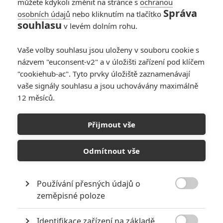
můžete kdykoli změnit na stránce s
ochranou
Správa
osobních údajů
nebo kliknutím na tlačítko
Django/Zorro:
souhlasu
v levém dolním rohu.
Tarantinův hrdina
potká v novém filmu
Vaše volby souhlasu jsou uloženy v souboru cookie s
maskovanou legendu
názvem "euconsent-v2" a v úložišti zařízení pod klíčem
0
Anarvin
| 27.04.2026 22:55
"cookiehub-ac". Tyto prvky úložiště zaznamenávají
vaše signály souhlasu a jsou uchovávány maximálně
12 měsíců.
Jsem Eddie: Netflix v
celovečerním
Přijmout vše
snímku představí
hvězdného
Murphyho
Odmítnout vše
0
Rudmen
| 10.11.2025 19:39
Používání přesných údajů o

zeměpisné poloze
NEPŘEHLÉDNĚTE
Identifikace zařízení na základě
10 nejvražednějších roků ve filmové historii, a které snímky