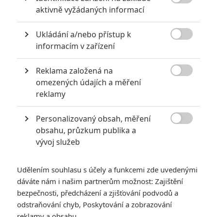

aktivně vyžádaných informací
za mrtvé můžou
0
Jaaaara
| 27.07.2020 21:30
Ukládání a/nebo přístup k
Kdy se v kinech umíralo nejvíce? A které

informacím v zařízení
snímky v daných letech dominovaly?
Reklama založená na

omezených údajích a měření
reklamy
Nebezpečně nakažlivé filmy aneb bakterie a viry útočí
0
Jaaaara
| 04.08.2020 18:24
Personalizovaný obsah, měření

Jestli vás už omrzela Nákaza, zkuste si
obsahu, průzkum publika a
pandemii zpříjemnit jinou relevantní
vývoj služeb
peckou, v níž lidstvo terorizují nebezpeční
mikroskopičtí prevíti.
Udělením souhlasu s účely a funkcemi zde uvedenými
dáváte nám i našim partnerům možnost: Zajištění
bezpečnosti, předcházení a zjišťování podvodů a
odstraňování chyb, Poskytování a zobrazování
reklamy a obsahu