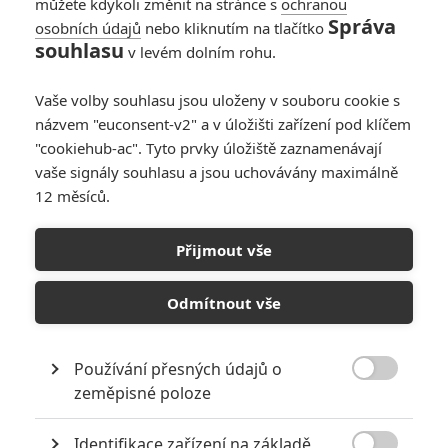
můžete kdykoli změnit na stránce s
ochranou
Správa
osobních údajů
nebo kliknutím na tlačítko
souhlasu
v levém dolním rohu.
Vaše volby souhlasu jsou uloženy v souboru cookie s
názvem "euconsent-v2" a v úložišti zařízení pod klíčem
"cookiehub-ac". Tyto prvky úložiště zaznamenávají
vaše signály souhlasu a jsou uchovávány maximálně
12 měsíců.
Disney+
Přijmout vše
Duše (2020) | Fandíme filmu
Odmítnout vše
GALERIE
Používání přesných údajů o

zeměpisné poloze
Identifikace zařízení na základě