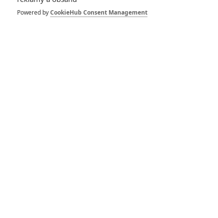
Powered by
CookieHub Consent Management
Duše: Očekávaná
pixarovka nás podle
prvních recenzí doslova
uchvátí
Duše: Studio Pixar
přichází s nádhernou
ukázkou na svůj nový
animák
RECENZE FILMŮ
10
Recenze: Zcela výjimečná Gerta
Schnirch nebarví hnus českých dějin