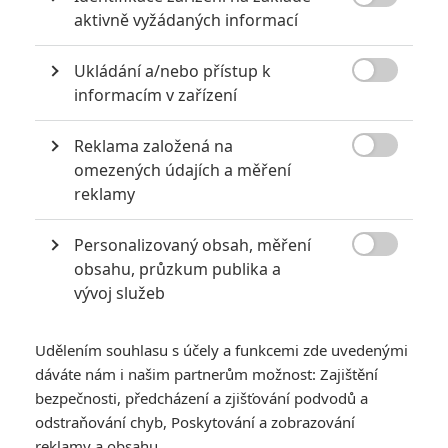

aktivně vyžádaných informací
KOMENTÁŘE
11
Ukládání a/nebo přístup k

informacím v zařízení
Fimi
| 2021-01-24 10:09:22
Reklama založená na
No a jak je to se zvířaty? Kdo jako bude dabovat zvířata?

omezených údajích a měření
reklamy
Vstoupit do diskuze
Personalizovaný obsah, měření

obsahu, průzkum publika a
SOUVISEJÍCÍ ČLÁNKY
vývoj služeb
Pixar a Disney chystají
Udělením souhlasu s účely a funkcemi zde uvedenými
hromadu animovaných
dáváte nám i našim partnerům možnost: Zajištění
novinek
bezpečnosti, předcházení a zjišťování podvodů a
odstraňování chyb, Poskytování a zobrazování
reklamy a obsahu