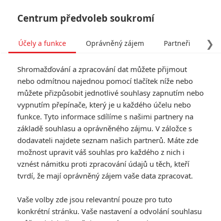
Centrum předvoleb soukromí
❯
Účely a funkce
Oprávněný zájem
Partneři
Pro
Tog
Shromažďování a zpracování dat můžete přijmout
navi
nebo odmítnou najednou pomocí tlačítek níže nebo
můžete přizpůsobit jednotlivé souhlasy zapnutím nebo
Duše: Chválená pixarovka si
vypnutím přepínače, který je u každého účelu nebo
funkce. Tyto informace sdílíme s našimi partnery na
to schytává, protože v
základě souhlasu a oprávněného zájmu. V záložce s
Evropě dabují postavu
dodavateli najdete seznam našich partnerů. Máte zde
možnost upravit váš souhlas pro každého z nich i
černé barvy pleti bílí herci
vznést námitku proti zpracování údajů u těch, kteří
tvrdí, že mají oprávněný zájem vaše data zpracovat.
Napsal:
Jaaaara
, 23.01.2021 17:33
Vaše volby zde jsou relevantní pouze pro tuto
konkrétní stránku. Vaše nastavení a odvolání souhlasu
« Předchozí
Další »