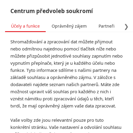
Centrum předvoleb soukromí
❯
Účely a funkce
Oprávněný zájem
Partneři
Pro
Tog
Shromažďování a zpracování dat můžete přijmout
navi
nebo odmítnou najednou pomocí tlačítek níže nebo
můžete přizpůsobit jednotlivé souhlasy zapnutím nebo
vypnutím přepínače, který je u každého účelu nebo
funkce. Tyto informace sdílíme s našimi partnery na
základě souhlasu a oprávněného zájmu. V záložce s
dodavateli najdete seznam našich partnerů. Máte zde
možnost upravit váš souhlas pro každého z nich i
vznést námitku proti zpracování údajů u těch, kteří
tvrdí, že mají oprávněný zájem vaše data zpracovat.
Vaše volby zde jsou relevantní pouze pro tuto
konkrétní stránku. Vaše nastavení a odvolání souhlasu