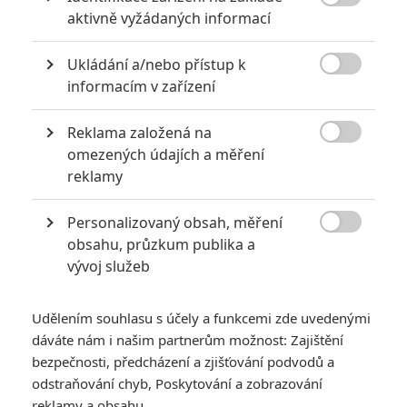

aktivně vyžádaných informací
Ukládání a/nebo přístup k

informacím v zařízení
Reklama založená na
Disney+

omezených údajích a měření
Zobrazit dalších 15 obrázků
reklamy
Personalizovaný obsah, měření
Ukázka se chlubí prvotřídní animací a výtvarně opojnými

obsahu, průzkum publika a
sceneriemi.
vývoj služeb
Stejně jako všechny velké plánované produkce od studia
Disney,
i letošní pixarovku čekal
odklad
. Snímek
Duše
(
Soul
)
Udělením souhlasu s účely a funkcemi zde uvedenými
od režiséra
Peteho Doctera
(
Vzhůru do oblak
,
V hlavě
) se
dáváte nám i našim partnerům možnost: Zajištění
z června přesunul na
20. 11. 2020
. Čekání to nebude krátké,
bezpečnosti, předcházení a zjišťování podvodů a
odstraňování chyb, Poskytování a zobrazování
ale alespoň si budeme moci výborně vypadající animovaný
reklamy a obsahu