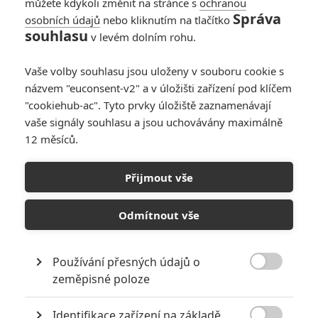
můžete kdykoli změnit na stránce s
ochranou
Správa
osobních údajů
nebo kliknutím na tlačítko
souhlasu
v levém dolním rohu.
Vaše volby souhlasu jsou uloženy v souboru cookie s
názvem "euconsent-v2" a v úložišti zařízení pod klíčem
"cookiehub-ac". Tyto prvky úložiště zaznamenávají
vaše signály souhlasu a jsou uchovávány maximálně
12 měsíců.
Duše: Studio Pixar přichází
s nádhernou ukázkou na
Přijmout vše
svůj nový animák
Odmítnout vše
Napsal:
Vojtěch Tulek - (kotilion)
, 29.06.2020 10:00
Používání přesných údajů o

zeměpisné poloze
Identifikace zařízení na základě