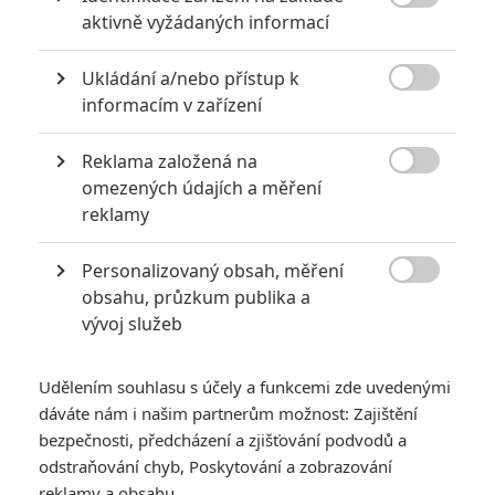

aktivně vyžádaných informací
2
Jaaaara
| 13.07.2020 18:07
Kdysi hvězda akčních filmů, dnes král
Ukládání a/nebo přístup k
céčkových slátanin, protagonista bizarní

policejní reality show nebo zvláštní
informacím v zařízení
velvyslanec Ruska.
Reklama založená na

omezených údajích a měření
10 nejvražednějších roků ve filmové historii, a které snímky
reklamy
za mrtvé můžou
0
Jaaaara
| 27.07.2020 21:30
Personalizovaný obsah, měření

Kdy se v kinech umíralo nejvíce? A které
obsahu, průzkum publika a
snímky v daných letech dominovaly?
vývoj služeb
Udělením souhlasu s účely a funkcemi zde uvedenými
dáváte nám i našim partnerům možnost: Zajištění
bezpečnosti, předcházení a zjišťování podvodů a
odstraňování chyb, Poskytování a zobrazování
reklamy a obsahu