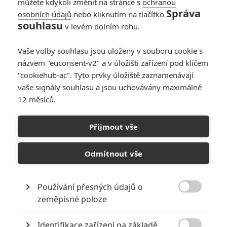
můžete kdykoli změnit na stránce s
ochranou
Správa
osobních údajů
nebo kliknutím na tlačítko
Toy Story 5: Příběh
souhlasu
v levém dolním rohu.
hraček ukázal novou
upoutávku s písní
Vaše volby souhlasu jsou uloženy v souboru cookie s
Taylor Swift
názvem "euconsent-v2" a v úložišti zařízení pod klíčem
0
Anarvin
| 08.06.2026 16:01
"cookiehub-ac". Tyto prvky úložiště zaznamenávají
vaše signály souhlasu a jsou uchovávány maximálně
12 měsíců.
Toy Story 5: Příběh
hraček – Nový
Přijmout vše
trailer
0
Anarvin
| 27.05.2026 05:36
Odmítnout vše
Používání přesných údajů o

zeměpisné poloze
NEPŘEHLÉDNĚTE
Identifikace zařízení na základě
Mlátička s copánkem aneb nejlepší filmy Stevena Seagala