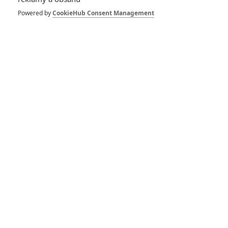
Úžasňákovi 3
oznámili datum
Powered by
CookieHub Consent Management
premiéry, stejně jako
Lilo & Stitch 2
0
Anarvin
| 24.03.2026 21:16
Příšerky s.r.o.:
Bubáci od Pixaru se
vrátí ve třetím filmu
0
Anarvin
| 07.03.2026 10:00
Toy Story 5: První
trailer ukázal
největší postrach
dětí – obrazovky
0
Anarvin
| 19.02.2026 20:15