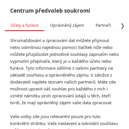
Centrum předvoleb soukromí
❯
Účely a funkce
Oprávněný zájem
Partneři
Pro
Tog
Shromažďování a zpracování dat můžete přijmout
navi
nebo odmítnou najednou pomocí tlačítek níže nebo
můžete přizpůsobit jednotlivé souhlasy zapnutím nebo
Tag: Pixar
vypnutím přepínače, který je u každého účelu nebo
funkce. Tyto informace sdílíme s našimi partnery na
základě souhlasu a oprávněného zájmu. V záložce s
ČLÁNKY
FILMY
OSOBY
VIDEA
(0)
(0)
(1)
dodavateli najdete seznam našich partnerů. Máte zde
možnost upravit váš souhlas pro každého z nich i
Kočičino Nero: Příští
vznést námitku proti zpracování údajů u těch, kteří
pixarovka si střílí z
tvrdí, že mají oprávněný zájem vaše data zpracovat.
gangsterek
0
Anarvin
| 12.06.2026 16:40
Vaše volby zde jsou relevantní pouze pro tuto
konkrétní stránku. Vaše nastavení a odvolání souhlasu