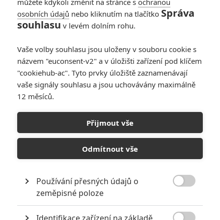
můžete kdykoli změnit na stránce s
ochranou
Správa
osobních údajů
nebo kliknutím na tlačítko
souhlasu
v levém dolním rohu.
Vaše volby souhlasu jsou uloženy v souboru cookie s
názvem "euconsent-v2" a v úložišti zařízení pod klíčem
"cookiehub-ac". Tyto prvky úložiště zaznamenávají
vaše signály souhlasu a jsou uchovávány maximálně
12 měsíců.
Hobit: Režisér posunul celé
natáčení, jen aby získal
Přijmout vše
vysněného Bilba
Odmítnout vše
Napsal:
Prokop Válek - (Prokopio)
, 09.03.2020 05:30
Používání přesných údajů o

zeměpisné poloze
Identifikace zařízení na základě