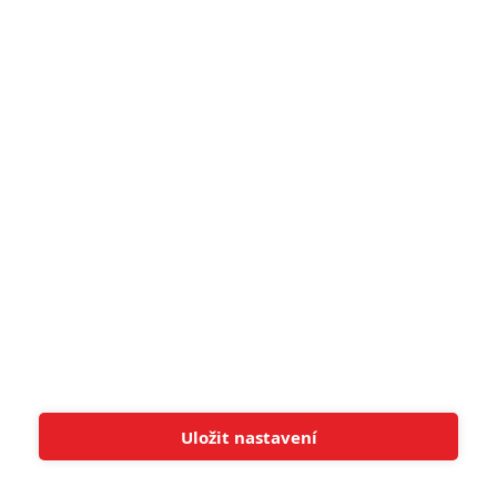
5
Recenze: Záhada strašidelného
zámku úroveň štědrovečerních
pohádek nepozvedla
8
Recenze: Občanská válka
6
Recenze: Godzilla x Kong: Nové
impérium
8
Recenze: Opičí muž
POSLEDNÍ KOMENTOVANÉ
Uložit nastavení
Tato stránka používá soubory cookies.
Více informací
Rozumím
3
ČLÁNEK | 01.08.2026 16:40