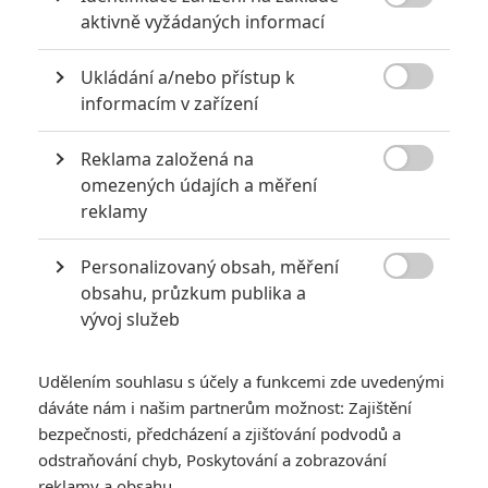

aktivně vyžádaných informací
Ukládání a/nebo přístup k

informacím v zařízení
Reklama založená na

omezených údajích a měření
Zobrazit dalších 11 obrázků
reklamy
Personalizovaný obsah, měření
Bilbo Pytlík mohl kvůli Sherlockovi vypadat úplně jinak.

obsahu, průzkum publika a
Trilogie
Hobita
před několika lety sice nesahala ani po
vývoj služeb
kotníky legendárnímu
Pánovi prstenů
, ale i když se nedočkala
nejpozitivnějších ohlasů, rozhodně se o ní nedá mluvit jako o
Udělením souhlasu s účely a funkcemi zde uvedenými
vyložené katastrofě. Naopak, prequely oplývají i řadou pozitiv.
dáváte nám i našim partnerům možnost: Zajištění
Jednou z nich je pak bezpochyby i
Martin Freeman
, který
bezpečnosti, předcházení a zjišťování podvodů a
odstraňování chyb, Poskytování a zobrazování
se hlavní role Bilba Pytlíka rozhodně zastal s opravdovou
reklamy a obsahu