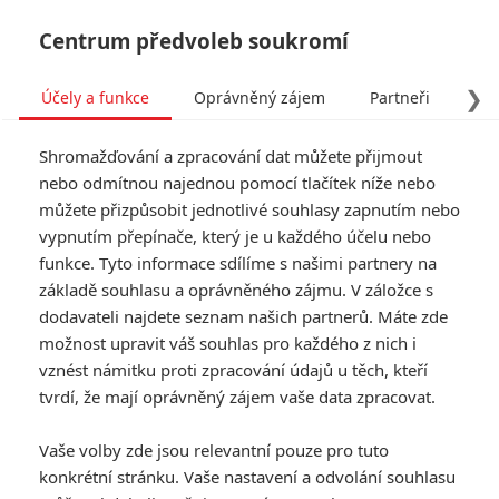
Centrum předvoleb soukromí
❯
Účely a funkce
Oprávněný zájem
Partneři
Pro
Tog
Shromažďování a zpracování dat můžete přijmout
navi
nebo odmítnou najednou pomocí tlačítek níže nebo
můžete přizpůsobit jednotlivé souhlasy zapnutím nebo
vypnutím přepínače, který je u každého účelu nebo
funkce. Tyto informace sdílíme s našimi partnery na
základě souhlasu a oprávněného zájmu. V záložce s
dodavateli najdete seznam našich partnerů. Máte zde
možnost upravit váš souhlas pro každého z nich i
vznést námitku proti zpracování údajů u těch, kteří
tvrdí, že mají oprávněný zájem vaše data zpracovat.
Vaše volby zde jsou relevantní pouze pro tuto
konkrétní stránku. Vaše nastavení a odvolání souhlasu