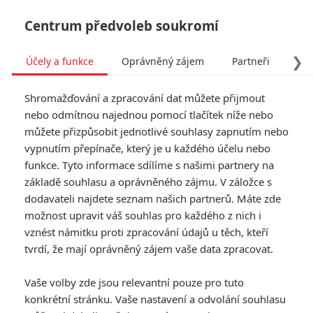
Centrum předvoleb soukromí
❯
Účely a funkce
Oprávněný zájem
Partneři
Pro
Tog
Shromažďování a zpracování dat můžete přijmout
navi
nebo odmítnou najednou pomocí tlačítek níže nebo
můžete přizpůsobit jednotlivé souhlasy zapnutím nebo
Tag: Peter Jackson
vypnutím přepínače, který je u každého účelu nebo
funkce. Tyto informace sdílíme s našimi partnery na
základě souhlasu a oprávněného zájmu. V záložce s
ČLÁNKY
FILMY
OSOBY
VIDEA
(0)
(1)
(0)
dodavateli najdete seznam našich partnerů. Máte zde
možnost upravit váš souhlas pro každého z nich i
Pán prstenů: Hon na
vznést námitku proti zpracování údajů u těch, kteří
Gluma – Natáčení
tvrdí, že mají oprávněný zájem vaše data zpracovat.
začalo, je tu 1.
zákulisní teaser
Vaše volby zde jsou relevantní pouze pro tuto
1
Anarvin
| 15.07.2026 22:30
konkrétní stránku. Vaše nastavení a odvolání souhlasu