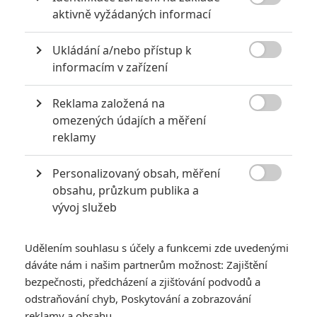

aktivně vyžádaných informací
za mrtvé můžou
0
Jaaaara
| 27.07.2020 21:30
Ukládání a/nebo přístup k
Kdy se v kinech umíralo nejvíce? A které

informacím v zařízení
snímky v daných letech dominovaly?
Reklama založená na

omezených údajích a měření
reklamy
Filmové remaky, které se až překvapivě povedly
5
Vojcl
| 08.09.2020 22:00
Personalizovaný obsah, měření

Které předělávky již existujících filmů se
obsahu, průzkum publika a
povedly natolik, že dokonce zastínily
vývoj služeb
originál? Hollywoodská historie jich ukrývá
víc, než byste čekali.
Udělením souhlasu s účely a funkcemi zde uvedenými
dáváte nám i našim partnerům možnost: Zajištění
bezpečnosti, předcházení a zjišťování podvodů a
odstraňování chyb, Poskytování a zobrazování
reklamy a obsahu