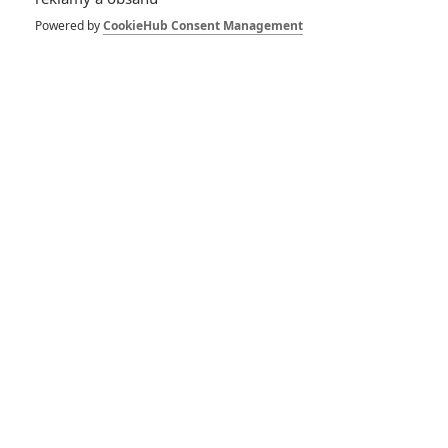
Pán prstenů: Hon na
Gluma obsadil Kate
Powered by
CookieHub Consent Management
Winslet a vyhlédl si
nového Aragorna
0
Anarvin
| 13.03.2026 19:19
Pán prstenů: Peter
Jackson odhalil
pravdu o ještě
delším sestřihu
trilogie
0
Rudmen
| 18.01.2026 15:00
Pán prstenů: Hon na
Gluma - Místo
klasického
dobrodružství
čekejte