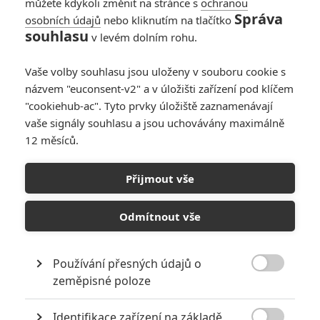
můžete kdykoli změnit na stránce s
ochranou
Správa
osobních údajů
nebo kliknutím na tlačítko
Tintinova
souhlasu
v levém dolním rohu.
dobrodružství: Další
velká výprava je v
Vaše volby souhlasu jsou uloženy v souboru cookie s
přípravě
názvem "euconsent-v2" a v úložišti zařízení pod klíčem
0
Anarvin
| 20.05.2026 20:28
"cookiehub-ac". Tyto prvky úložiště zaznamenávají
vaše signály souhlasu a jsou uchovávány maximálně
12 měsíců.
Pán prstenů:
Oficiálně se chystá
Přijmout vše
ještě jeden úplně
nový film
Odmítnout vše
0
Anarvin
| 25.03.2026 06:53
Používání přesných údajů o

zeměpisné poloze
NEPŘEHLÉDNĚTE
Identifikace zařízení na základě
10 nejvražednějších roků ve filmové historii, a které snímky