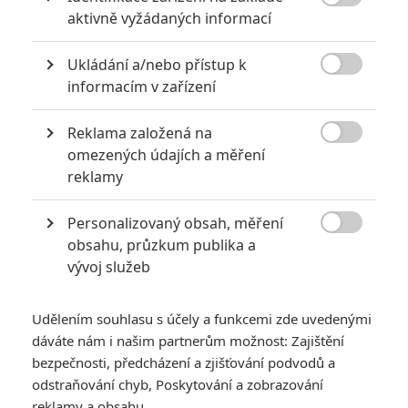

aktivně vyžádaných informací
Ukládání a/nebo přístup k

informacím v zařízení
Reklama založená na
O ikonické loutce je aktuálně hodně slyšet a Hanksovo

omezených údajích a měření
jméno tomu jen přidává. Ale aby se v tom jeden vyznal,
reklamy
když chce Pinocchio bojovat o diváky hned na třech
Personalizovaný obsah, měření
frontech!

obsahu, průzkum publika a
Jen nedávno se
Guillermo del Torovi
povedlo skutečně (a
vývoj služeb
snad už nezvratně) rozpohybovat realizaci jeho vysněného
Pinocchia
. Stane se tak díky zájmu společnosti
Netflix
a do
Udělením souhlasu s účely a funkcemi zde uvedenými
přípravných prací je už zaúkolována slušná řádka kvalitních
dáváte nám i našim partnerům možnost: Zajištění
tvůrců. Jestli jste to náhodou nezachytili, podrobnosti si
bezpečnosti, předcházení a zjišťování podvodů a
můžete
dostudovat zde
. Jenže s tímto ručně animovaným
odstraňování chyb, Poskytování a zobrazování
reklamy a obsahu