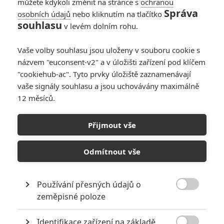
můžete kdykoli změnit na stránce s
ochranou
Správa
osobních údajů
nebo kliknutím na tlačítko
souhlasu
v levém dolním rohu.
Vaše volby souhlasu jsou uloženy v souboru cookie s
názvem "euconsent-v2" a v úložišti zařízení pod klíčem
"cookiehub-ac". Tyto prvky úložiště zaznamenávají
vaše signály souhlasu a jsou uchovávány maximálně
12 měsíců.
Pinocchio: Tom Hanks
krouží kolem obživlé loutky
Přijmout vše
Napsal:
Marián Majtán - (meufo)
, 02.12.2018 12:07
Odmítnout vše
Používání přesných údajů o

zeměpisné poloze
Identifikace zařízení na základě