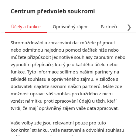
Centrum předvoleb soukromí
❯
Účely a funkce
Oprávněný zájem
Partneři
Pro
Tog
Shromažďování a zpracování dat můžete přijmout
navi
nebo odmítnou najednou pomocí tlačítek níže nebo
můžete přizpůsobit jednotlivé souhlasy zapnutím nebo
vypnutím přepínače, který je u každého účelu nebo
funkce. Tyto informace sdílíme s našimi partnery na
základě souhlasu a oprávněného zájmu. V záložce s
dodavateli najdete seznam našich partnerů. Máte zde
možnost upravit váš souhlas pro každého z nich i
vznést námitku proti zpracování údajů u těch, kteří
tvrdí, že mají oprávněný zájem vaše data zpracovat.
Vaše volby zde jsou relevantní pouze pro tuto
konkrétní stránku. Vaše nastavení a odvolání souhlasu