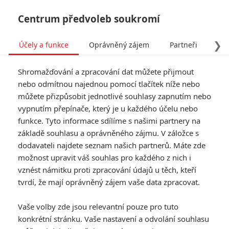
Centrum předvoleb soukromí
❯
Účely a funkce
Oprávněný zájem
Partneři
Pro
Tog
Shromažďování a zpracování dat můžete přijmout
navi
nebo odmítnou najednou pomocí tlačítek níže nebo
můžete přizpůsobit jednotlivé souhlasy zapnutím nebo
Tag: Tom Hanks
vypnutím přepínače, který je u každého účelu nebo
funkce. Tyto informace sdílíme s našimi partnery na
základě souhlasu a oprávněného zájmu. V záložce s
ČLÁNKY
FILMY
OSOBY
VIDEA
(0)
(1)
(0)
dodavateli najdete seznam našich partnerů. Máte zde
možnost upravit váš souhlas pro každého z nich i
Greyhound 2:
vznést námitku proti zpracování údajů u těch, kteří
Válečný návrat Toma
tvrdí, že mají oprávněný zájem vaše data zpracovat.
Hankse bude mít
nabité obsazení
Vaše volby zde jsou relevantní pouze pro tuto
0
Rudmen
| 30.03.2026 17:22
konkrétní stránku. Vaše nastavení a odvolání souhlasu