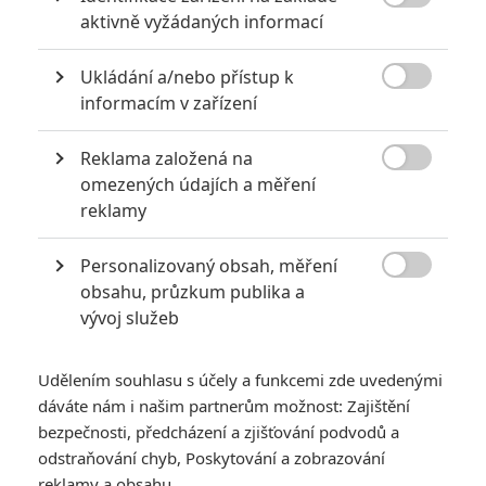

aktivně vyžádaných informací
0
Jaaaara
| 04.08.2020 18:24
Jestli vás už omrzela Nákaza, zkuste si
Ukládání a/nebo přístup k
pandemii zpříjemnit jinou relevantní

peckou, v níž lidstvo terorizují nebezpeční
informacím v zařízení
mikroskopičtí prevíti.
Reklama založená na

omezených údajích a měření
8 hereckých dvojic, které se při natáčení nemohly vystát
reklamy
2
Jaaaara
| 23.07.2020 21:30
Personalizovaný obsah, měření
Když to nejde, tak to nejde... aneb kdo se s
kým při natáčení nemusel?

obsahu, průzkum publika a
vývoj služeb
Udělením souhlasu s účely a funkcemi zde uvedenými
dáváte nám i našim partnerům možnost: Zajištění
bezpečnosti, předcházení a zjišťování podvodů a
odstraňování chyb, Poskytování a zobrazování
Greyhound: Válečný
reklamy a obsahu