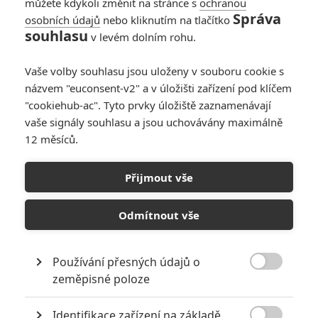
můžete kdykoli změnit na stránce s
ochranou
Správa
osobních údajů
nebo kliknutím na tlačítko
Toy Story 5: Příběh
souhlasu
v levém dolním rohu.
hraček ukázal první
teaser
Vaše volby souhlasu jsou uloženy v souboru cookie s
0
Anarvin
| 12.11.2025 06:00
názvem "euconsent-v2" a v úložišti zařízení pod klíčem
"cookiehub-ac". Tyto prvky úložiště zaznamenávají
vaše signály souhlasu a jsou uchovávány maximálně
12 měsíců.
Toy Story: Příběh
hraček 5 - Příští díl
Přijmout vše
se zaměří na
kovbojku Jessie
Odmítnout vše
0
Rudmen
| 25.05.2025 15:00
Používání přesných údajů o

zeměpisné poloze
NEPŘEHLÉDNĚTE
Identifikace zařízení na základě
Nebezpečně nakažlivé filmy aneb bakterie a viry útočí