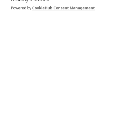
film s Tomem
Hanksem dostane
Powered by
CookieHub Consent Management
pokračování
0
Anarvin
| 27.04.2025 19:53
Fénické spiknutí:
Nabídněte si granát,
Wes Anderson bude
znovu řádit
0
Rudmen
| 09.04.2025 21:31
Freaky Tales: Pedro
Pascal ve slepenci
bláznivých příběhů -
trailer
0
Rudmen
| 15.03.2025 13:00