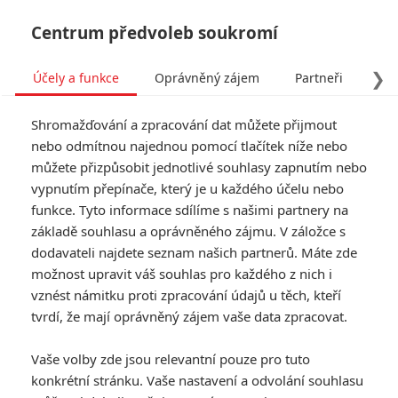
Centrum předvoleb soukromí
❯
Účely a funkce
Oprávněný zájem
Partneři
Pro
Tog
Shromažďování a zpracování dat můžete přijmout
navi
nebo odmítnou najednou pomocí tlačítek níže nebo
můžete přizpůsobit jednotlivé souhlasy zapnutím nebo
vypnutím přepínače, který je u každého účelu nebo
funkce. Tyto informace sdílíme s našimi partnery na
základě souhlasu a oprávněného zájmu. V záložce s
dodavateli najdete seznam našich partnerů. Máte zde
možnost upravit váš souhlas pro každého z nich i
vznést námitku proti zpracování údajů u těch, kteří
tvrdí, že mají oprávněný zájem vaše data zpracovat.
Vaše volby zde jsou relevantní pouze pro tuto
konkrétní stránku. Vaše nastavení a odvolání souhlasu