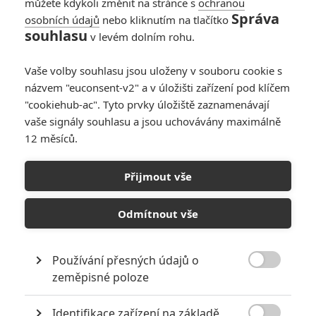
můžete kdykoli změnit na stránce s
ochranou
Správa
osobních údajů
nebo kliknutím na tlačítko
souhlasu
v levém dolním rohu.
Vaše volby souhlasu jsou uloženy v souboru cookie s
názvem "euconsent-v2" a v úložišti zařízení pod klíčem
"cookiehub-ac". Tyto prvky úložiště zaznamenávají
vaše signály souhlasu a jsou uchovávány maximálně
12 měsíců.
Pacific Rim 2: Monstra vs.
roboti vs. roboti v novém
Přijmout vše
traileru
Odmítnout vše
Napsal:
Petr Slavík - (Anarvin)
, 24.01.2018 17:40
Používání přesných údajů o

zeměpisné poloze
Identifikace zařízení na základě