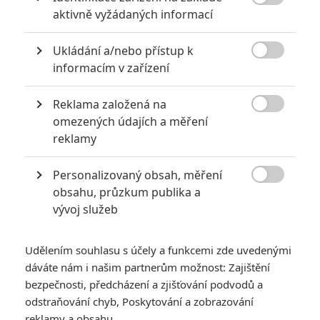

aktivně vyžádaných informací
Ukládání a/nebo přístup k

informacím v zařízení
Reklama založená na

omezených údajích a měření
Zobrazit další 2 obrázky
reklamy
Personalizovaný obsah, měření
Mladší generace bojových pilotů představuje větší

obsahu, průzkum publika a
roboty a monstra pro mladší diváky.
vývoj služeb
Je tu nový trailer na
Pacific Rim: Uprising
. S blížící se
premiérou už mají trikaři hotové daleko větší množství scén,
Udělením souhlasu s účely a funkcemi zde uvedenými
takže je pořádně co ukázat. Co trailery prozrazují? Že film
dáváte nám i našim partnerům možnost: Zajištění
bude ještě víc cílit na mladší publikum. Přibyly dětští hrdinové,
bezpečnosti, předcházení a zjišťování podvodů a
odstraňování chyb, Poskytování a zobrazování
všechno je větší a šílenější a akční scény jsou daleko
reklamy a obsahu