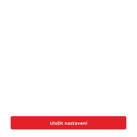
narůžovo
5
Recenze: Záhada strašidelného
zámku úroveň štědrovečerních
pohádek nepozvedla
8
Recenze: Občanská válka
6
Recenze: Godzilla x Kong: Nové
impérium
8
Recenze: Opičí muž
POSLEDNÍ KOMENTOVANÉ
Uložit nastavení
Tato stránka používá soubory cookies.
Více informací
Rozumím
3
ČLÁNEK | 01.08.2026 16:40