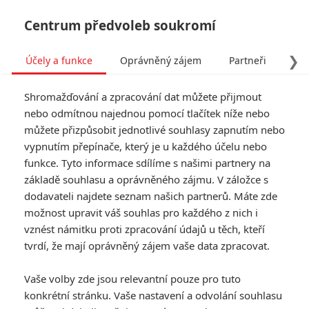
Centrum předvoleb soukromí
❯
Účely a funkce
Oprávněný zájem
Partneři
Pro
Tog
Shromažďování a zpracování dat můžete přijmout
navi
nebo odmítnou najednou pomocí tlačítek níže nebo
můžete přizpůsobit jednotlivé souhlasy zapnutím nebo
vypnutím přepínače, který je u každého účelu nebo
funkce. Tyto informace sdílíme s našimi partnery na
základě souhlasu a oprávněného zájmu. V záložce s
dodavateli najdete seznam našich partnerů. Máte zde
možnost upravit váš souhlas pro každého z nich i
vznést námitku proti zpracování údajů u těch, kteří
tvrdí, že mají oprávněný zájem vaše data zpracovat.
Vaše volby zde jsou relevantní pouze pro tuto
konkrétní stránku. Vaše nastavení a odvolání souhlasu