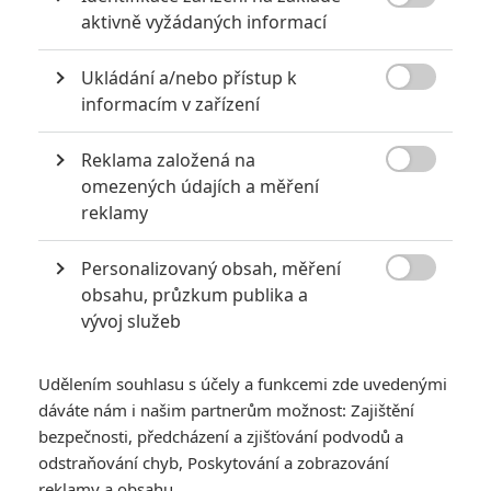

aktivně vyžádaných informací
Godzilla Minus Zero:
Monstrum míří do
Ukládání a/nebo přístup k
New Yorku, je tu

informacím v zařízení
první teaser
0
Anarvin
Reklama založená na
| 15.04.2026 18:03

omezených údajích a měření
reklamy
Godzilla: Budoucnost
obřího monstra
Personalizovaný obsah, měření
odhalují pikantní

obsahu, průzkum publika a
úniky
vývoj služeb
0
Rudmen
| 20.02.2026 15:59
Udělením souhlasu s účely a funkcemi zde uvedenými
dáváte nám i našim partnerům možnost: Zajištění
bezpečnosti, předcházení a zjišťování podvodů a
NEPŘEHLÉDNĚTE
odstraňování chyb, Poskytování a zobrazování
reklamy a obsahu
Největší propadáky v kariéře Sylvestera Stallona