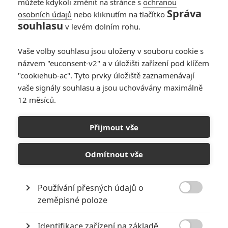
můžete kdykoli změnit na stránce s
ochranou
Správa
osobních údajů
nebo kliknutím na tlačítko
souhlasu
v levém dolním rohu.
Vaše volby souhlasu jsou uloženy v souboru cookie s
názvem "euconsent-v2" a v úložišti zařízení pod klíčem
"cookiehub-ac". Tyto prvky úložiště zaznamenávají
vaše signály souhlasu a jsou uchovávány maximálně
12 měsíců.
Tag: kaiju
Přijmout vše
ČLÁNKY
FILMY
OSOBY
VIDEA
(0)
(0)
(0)
Odmítnout vše
Godzilla Minus Zero:
Poslední teaser láká
na střet Godzilly s
Používání přesných údajů o
atomovkou

zeměpisné poloze
0
Anarvin
| 03.08.2026 16:03
Identifikace zařízení na základě