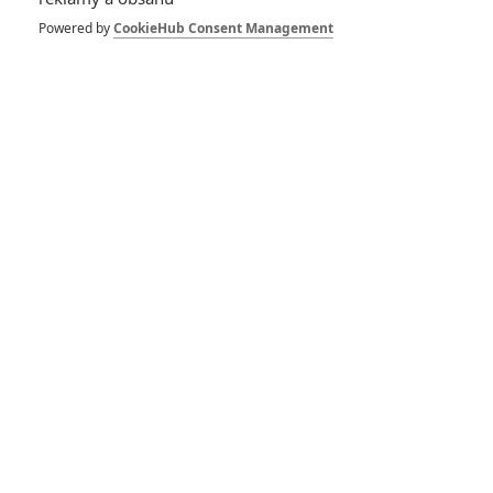
Powered by
CookieHub Consent Management
6
Jaaaara
| 29.08.2020 21:40
Soudce Dredd slaví kulaté výročí, je čas
zavzpomínat na ambiciózní projekty, které
akční legendě příliš nevyšly.
Filmové klenoty, které překvapivě natočili úplní zelenáči
0
Jaaaara
| 22.08.2020 08:00
Zkušenosti a praxe? Ale kdeže... někdy
stačí mít dostatek talentu a využít
nabízené příležitosti.
Godzilla: Další řádění