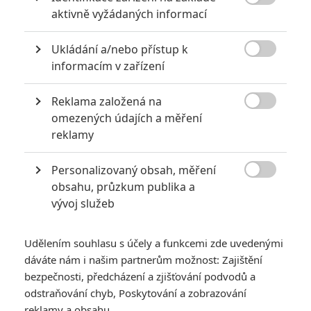

aktivně vyžádaných informací
Ukládání a/nebo přístup k

informacím v zařízení
Twilight se dočkal pohlavní záměny
Reklama založená na
23

Anarvin
omezených údajích a měření
| 06.10.2015 16:51
Autorka Stmívání k výročí vydání původní knihy celý román přepsala
reklamy
a prohodila pohlaví hlavních hrdinů. Tentokrát mladý hoch touží po
nesmrtelné upírce.
Personalizovaný obsah, měření

obsahu, průzkum publika a
vývoj služeb
NOVINKY
Udělením souhlasu s účely a funkcemi zde uvedenými
dáváte nám i našim partnerům možnost: Zajištění
bezpečnosti, předcházení a zjišťování podvodů a
odstraňování chyb, Poskytování a zobrazování
reklamy a obsahu