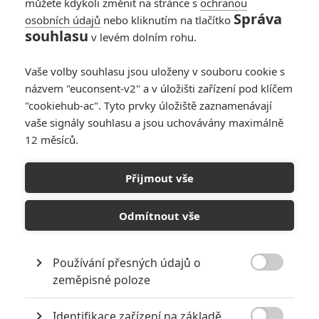
můžete kdykoli změnit na stránce s
ochranou
Správa
osobních údajů
nebo kliknutím na tlačítko
souhlasu
v levém dolním rohu.
Vaše volby souhlasu jsou uloženy v souboru cookie s
52
Počet
názvem "euconsent-v2" a v úložišti zařízení pod klíčem
komentářů
"cookiehub-ac". Tyto prvky úložiště zaznamenávají
vaše signály souhlasu a jsou uchovávány maximálně
12 měsíců.
POSLEDNÍ KOMENTOVANÉ ČLÁNKY UŽIVATELEM
VLCINCE
Přijmout vše
Odmítnout vše
NOVINKY
Používání přesných údajů o

zeměpisné poloze
Identifikace zařízení na základě