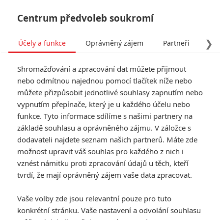
Centrum předvoleb soukromí
❯
Účely a funkce
Oprávněný zájem
Partneři
Pro
Tog
Shromažďování a zpracování dat můžete přijmout
navi
nebo odmítnou najednou pomocí tlačítek níže nebo
můžete přizpůsobit jednotlivé souhlasy zapnutím nebo
vlcince
vypnutím přepínače, který je u každého účelu nebo
funkce. Tyto informace sdílíme s našimi partnery na
fandimefilmu.cz/uzivatel/vlcince
základě souhlasu a oprávněného zájmu. V záložce s
dodavateli najdete seznam našich partnerů. Máte zde
Jmeno:
možnost upravit váš souhlas pro každého z nich i
Příjmění:
vznést námitku proti zpracování údajů u těch, kteří
tvrdí, že mají oprávněný zájem vaše data zpracovat.
0
Vaše volby zde jsou relevantní pouze pro tuto
Počet článků
konkrétní stránku. Vaše nastavení a odvolání souhlasu