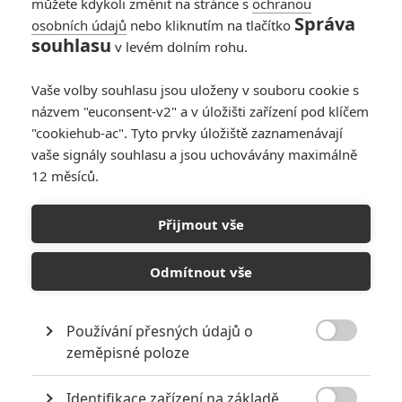
můžete kdykoli změnit na stránce s
ochranou
Správa
osobních údajů
nebo kliknutím na tlačítko
souhlasu
v levém dolním rohu.
Vaše volby souhlasu jsou uloženy v souboru cookie s
97
Počet
názvem "euconsent-v2" a v úložišti zařízení pod klíčem
komentářů
"cookiehub-ac". Tyto prvky úložiště zaznamenávají
vaše signály souhlasu a jsou uchovávány maximálně
12 měsíců.
POSLEDNÍ KOMENTOVANÉ ČLÁNKY UŽIVATELEM
RUSSIA
Přijmout vše
Odmítnout vše
NOVINKY
TRAILERY
Používání přesných údajů o

zeměpisné poloze
Identifikace zařízení na základě