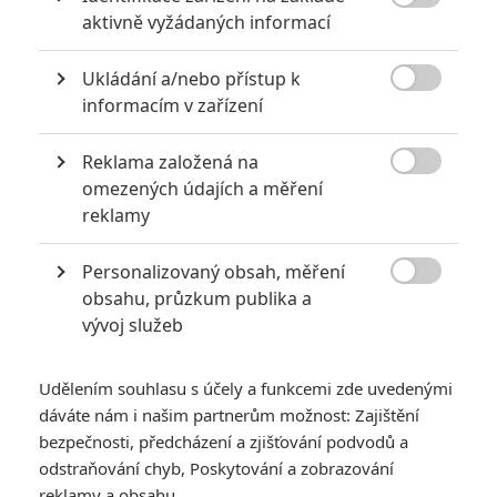

aktivně vyžádaných informací
Ukládání a/nebo přístup k

informacím v zařízení
Blue Beetle: Trailer ukazuje, jak to
Reklama založená na
vypadá, když televizní komiksovka míří

omezených údajích a měření
do kin
reklamy
16
Anarvin
| 03.04.2023 18:11
Seznamte se s filmem, kde mimozemská technologie mění
Personalizovaný obsah, měření
mladého muže v „modrého Iron Mana s křidélky“.

obsahu, průzkum publika a
vývoj služeb
NOVINKY
TRAILERY
Udělením souhlasu s účely a funkcemi zde uvedenými
dáváte nám i našim partnerům možnost: Zajištění
bezpečnosti, předcházení a zjišťování podvodů a
odstraňování chyb, Poskytování a zobrazování
reklamy a obsahu