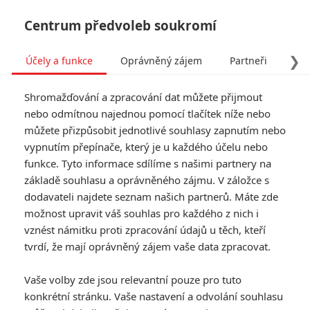
Centrum předvoleb soukromí
❯
Účely a funkce
Oprávněný zájem
Partneři
Pro
Tog
Shromažďování a zpracování dat můžete přijmout
navi
nebo odmítnou najednou pomocí tlačítek níže nebo
můžete přizpůsobit jednotlivé souhlasy zapnutím nebo
Russia
vypnutím přepínače, který je u každého účelu nebo
funkce. Tyto informace sdílíme s našimi partnery na
fandimefilmu.cz/uzivatel/Russia
základě souhlasu a oprávněného zájmu. V záložce s
dodavateli najdete seznam našich partnerů. Máte zde
Jmeno:
možnost upravit váš souhlas pro každého z nich i
Příjmění:
vznést námitku proti zpracování údajů u těch, kteří
tvrdí, že mají oprávněný zájem vaše data zpracovat.
0
Vaše volby zde jsou relevantní pouze pro tuto
Počet článků
konkrétní stránku. Vaše nastavení a odvolání souhlasu