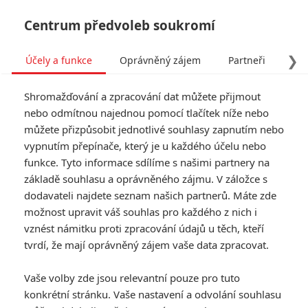
Centrum předvoleb soukromí
❯
Účely a funkce
Oprávněný zájem
Partneři
Pro
Tog
Shromažďování a zpracování dat můžete přijmout
navi
nebo odmítnou najednou pomocí tlačítek níže nebo
můžete přizpůsobit jednotlivé souhlasy zapnutím nebo
Bubla
vypnutím přepínače, který je u každého účelu nebo
funkce. Tyto informace sdílíme s našimi partnery na
fandimefilmu.cz/uzivatel/Bubla
základě souhlasu a oprávněného zájmu. V záložce s
dodavateli najdete seznam našich partnerů. Máte zde
Jmeno:
Ant
možnost upravit váš souhlas pro každého z nich i
Příjmění:
Horacek
vznést námitku proti zpracování údajů u těch, kteří
tvrdí, že mají oprávněný zájem vaše data zpracovat.
0
Vaše volby zde jsou relevantní pouze pro tuto
Počet článků
konkrétní stránku. Vaše nastavení a odvolání souhlasu