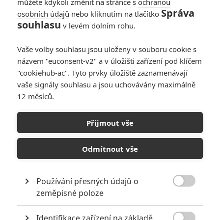
můžete kdykoli změnit na stránce s
ochranou
Správa
osobních údajů
nebo kliknutím na tlačítko
souhlasu
v levém dolním rohu.
Vaše volby souhlasu jsou uloženy v souboru cookie s
19
Počet
názvem "euconsent-v2" a v úložišti zařízení pod klíčem
komentářů
"cookiehub-ac". Tyto prvky úložiště zaznamenávají
vaše signály souhlasu a jsou uchovávány maximálně
12 měsíců.
POSLEDNÍ KOMENTOVANÉ ČLÁNKY UŽIVATELEM
BUBLA
Přijmout vše
Odmítnout vše
NOVINKY
TRAILERY
Používání přesných údajů o

zeměpisné poloze
Identifikace zařízení na základě