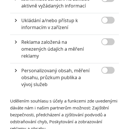

aktivně vyžádaných informací
Ukládání a/nebo přístup k

informacím v zařízení
The Death of Robin Hood: Hugh Jackman
Reklama založená na
jako starý Robin v 1. traileru

omezených údajích a měření
3
reklamy
Anarvin
| 06.01.2026 17:00
Nové historické drama zabíjí legendu o čestném zbojníkovi.
Odhaluje i jeho temné stránky.
Personalizovaný obsah, měření

obsahu, průzkum publika a
vývoj služeb
NOVINKY
Udělením souhlasu s účely a funkcemi zde uvedenými
dáváte nám i našim partnerům možnost: Zajištění
bezpečnosti, předcházení a zjišťování podvodů a
odstraňování chyb, Poskytování a zobrazování
reklamy a obsahu