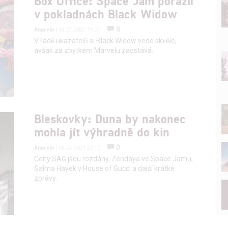
Box Office: Space Jam porazil
v pokladnách Black Widow
8
Anarvin
| 18.07.2021 19:07
V řadě ukazatelů si Black Widow vede skvěle,
avšak za zbytkem Marvelu zaostává.
Bleskovky: Duna by nakonec
mohla jít výhradně do kin
0
Anarvin
| 05.04.2021 22:10
Ceny SAG jsou rozdány, Zendaya ve Space Jamu,
Salma Hayek v House of Gucci a další krátké
zprávy.