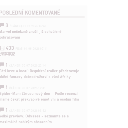
POSLEDNÍ KOMENTOVANÉ
3
ČLÁNEK | 01.08.2026 16:40
Marvel nečekaně zrušil již schválené
pokračování
433
FILM | 01.08.2026 07:11
拆彈專家
1
ČLÁNEK | 30.07.2026 20:14
Děti krve a kostí: Regulérní trailer představuje
akční fantasy dobrodružství s vůní Afriky
1
ČLÁNEK | 30.07.2026 12:31
Spider-Man: Zbrusu nový den – Podle recenzí
máme čekat překvapivě emotivní a osobní film
1
ČLÁNEK | 30.07.2026 03:42
Velké preview: Odyssea - seznamte se s
maximálně nabitým obsazením