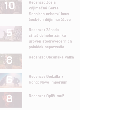
10
Recenze: Zcela
výjimečná Gerta
Schnirch nebarví hnus
českých dějin narůžovo
5
Recenze: Záhada
strašidelného zámku
úroveň štědrovečerních
pohádek nepozvedla
8
Recenze: Občanská válka
6
Recenze: Godzilla x
Kong: Nové impérium
8
Recenze: Opičí muž