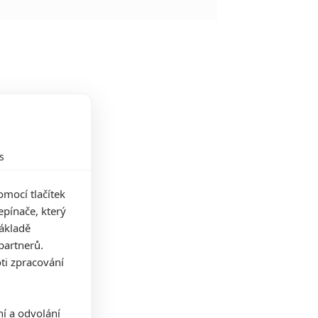
s
mocí tlačítek
pínače, který
základě
partnerů.
ti zpracování
ní a odvolání