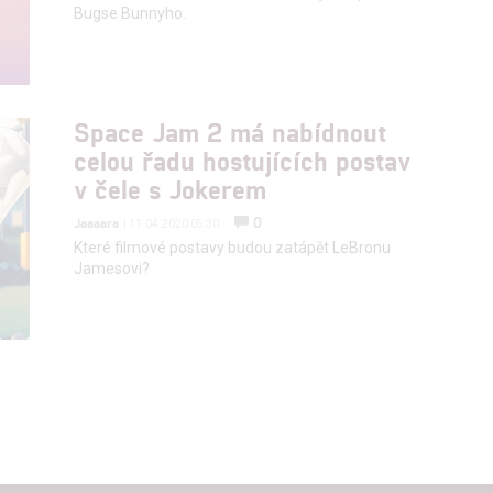
Bugse Bunnyho.
Space Jam 2 má nabídnout
celou řadu hostujících postav
v čele s Jokerem
0
Jaaaara
| 11.04.2020 05:30
Které filmové postavy budou zatápět LeBronu
Jamesovi?