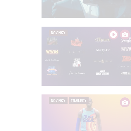
Person
služeb
Udělením sou
NOVINKY
možnost: Zaji
Poskytování 
NOVINKY
TRAILERY