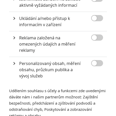
, ale Black Widow a později ho zabije) . Konec je podobná

aktivně vyžádaných informací
komedie jako remake Mumie kdy spadlo letadlo s Mumií a
všichni důležití přežili tady skočí Black Widow bez padáku
Ukládání a/nebo přístup k
po cestě doplachtí do letadla co vybuchuje sebere padák

informacím v zařízení
mezitím po ní jde Taskmaster a ti vojáci roztáhne padák
ještě stihne zachránit Jelenu co je v komatu , ale i tak se
Reklama založená na
nějakým záhadným způsobem vyhýbá padajícím troskám

a dopadne na zem.
omezených údajích a měření
reklamy
Personalizovaný obsah, měření

obsahu, průzkum publika a
Johny77
| 2021-07-18 22:07:54 |
0
0
vývoj služeb
To se dalo čekat že Black Widow bude klesat bez Činy a
jiných asijských států tych půl miliardy celkové nedají ,v
nejbližších 14 dnech nic zásadního nestane ,až Film
Udělením souhlasu s účely a funkcemi zde uvedenými
Sebevraždni oddíl ukáže jak kina jdou připravené na
dáváte nám i našim partnerům možnost: Zajištění
Podzim a rozhodující vlnu Víru.
bezpečnosti, předcházení a zjišťování podvodů a
odstraňování chyb, Poskytování a zobrazování
reklamy a obsahu