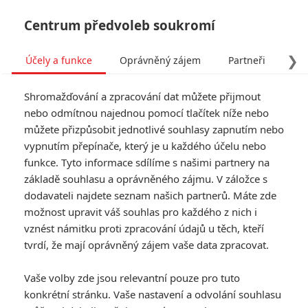
Centrum předvoleb soukromí
❯
Účely a funkce
Oprávněný zájem
Partneři
Pro
Tog
Shromažďování a zpracování dat můžete přijmout
navi
nebo odmítnou najednou pomocí tlačítek níže nebo
můžete přizpůsobit jednotlivé souhlasy zapnutím nebo
Box Office: Space Jam
vypnutím přepínače, který je u každého účelu nebo
funkce. Tyto informace sdílíme s našimi partnery na
porazil v pokladnách Black
základě souhlasu a oprávněného zájmu. V záložce s
Widow
dodavateli najdete seznam našich partnerů. Máte zde
možnost upravit váš souhlas pro každého z nich i
vznést námitku proti zpracování údajů u těch, kteří
Napsal:
Petr Slavík - (Anarvin)
, 18.07.2021 19:07
tvrdí, že mají oprávněný zájem vaše data zpracovat.
KOMENTÁŘE
8
Vaše volby zde jsou relevantní pouze pro tuto
konkrétní stránku. Vaše nastavení a odvolání souhlasu