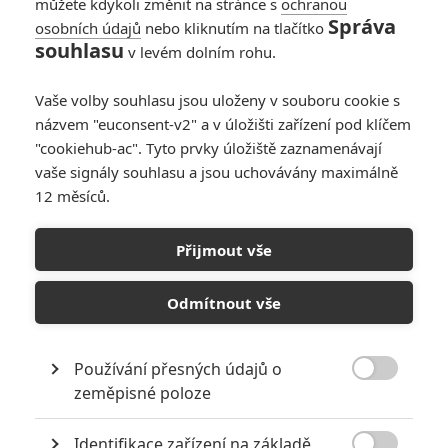
můžete kdykoli změnit na stránce s
ochranou
Vorvancos
| 2021-07-21 09:48:53 |
0
0
Správa
osobních údajů
nebo kliknutím na tlačítko
Já z vás nemůžu. Tady brečíte že film podle komiksu není
souhlasu
v levém dolním rohu.
reálný:D.
Já vám tedy řeknu tajemství. Komiks není reálný. Hrdinové
Vaše volby souhlasu jsou uloženy v souboru cookie s
mají superschopnosti.
názvem "euconsent-v2" a v úložišti zařízení pod klíčem
A Ježíšek taky není .
"cookiehub-ac". Tyto prvky úložiště zaznamenávají
vaše signály souhlasu a jsou uchovávány maximálně
12 měsíců.
Martin
| 2021-07-18 23:54:43 |
0
0
Přijmout vše
V Pondělí jdu na Únikovou Hru 2 na čtvrtek mám
nachystaného Gumpa a v sobotu na toho Shyamalana tak
Odmítnout vše
uvidíme. Jinak mě taky Black Widow zklamala záporák
šašek neměl ani na pořádnou ochranku celý konec je
úplná kopírka Kapitána Ameriky Návrata Zimního Vojáka
Používání přesných údajů o
spoilery (tam byl Fury s tím zařízením co mění tváře šel k

zeměpisné poloze
záporákovi ten mu prozradil svůj plán zjistilo se, že to není
Fury , ale Black Widow a zabila ho tady je Melina co jde k
záporákovi ten jí řekne svůj plán zjistí se , že to není Melina
Identifikace zařízení na základě