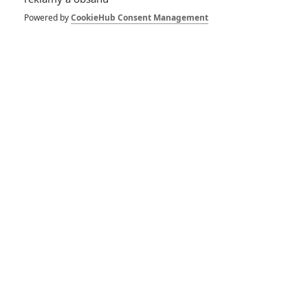
Powered by
CookieHub Consent Management
Zůstaň se mnou:
Chloë Moretz neví,
zda žít či zemřít
1
Anarvin
| 20.09.2014 17:25
RECENZE FILMŮ
10
Recenze: Zcela výjimečná Gerta
Schnirch nebarví hnus českých dějin
narůžovo