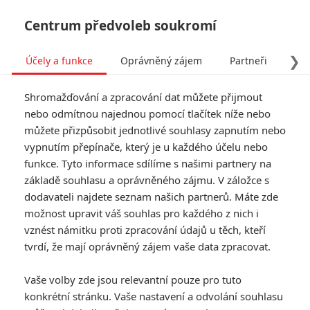
Centrum předvoleb soukromí
❯
Účely a funkce
Oprávněný zájem
Partneři
Pro
Tog
Shromažďování a zpracování dat můžete přijmout
navi
nebo odmítnou najednou pomocí tlačítek níže nebo
můžete přizpůsobit jednotlivé souhlasy zapnutím nebo
Tag: R.J. Cutler
vypnutím přepínače, který je u každého účelu nebo
funkce. Tyto informace sdílíme s našimi partnery na
základě souhlasu a oprávněného zájmu. V záložce s
ČLÁNKY
FILMY
OSOBY
VIDEA
(0)
(0)
(0)
dodavateli najdete seznam našich partnerů. Máte zde
možnost upravit váš souhlas pro každého z nich i
Billie Eilish: The
vznést námitku proti zpracování údajů u těch, kteří
World's a Little
tvrdí, že mají oprávněný zájem vaše data zpracovat.
Blurry -
Dokumentární
Vaše volby zde jsou relevantní pouze pro tuto
snímek nám přiblíží
konkrétní stránku. Vaše nastavení a odvolání souhlasu
talentovanou