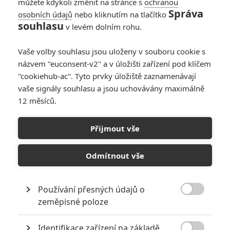
můžete kdykoli změnit na stránce s
ochranou
zpěvačku
Správa
osobních údajů
nebo kliknutím na tlačítko
0
Jaaaara
| 17.12.2020 21:30
souhlasu
v levém dolním rohu.
Billie Eilish má
Vaše volby souhlasu jsou uloženy v souboru cookie s
dostat obří částku za
dokument pro Apple
názvem "euconsent-v2" a v úložišti zařízení pod klíčem
TV+
"cookiehub-ac". Tyto prvky úložiště zaznamenávají
vaše signály souhlasu a jsou uchovávány maximálně
0
Anarvin
| 30.12.2019 06:15
12 měsíců.
Recenze: Zůstaň se
Přijmout vše
mnou
Odmítnout vše
1
Anarvin
| 26.09.2014 13:35
Používání přesných údajů o

zeměpisné poloze
NEPŘEHLÉDNĚTE
Identifikace zařízení na základě