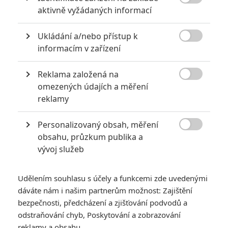

aktivně vyžádaných informací
Mlátička s copánkem aneb nejlepší filmy Stevena Seagala
2
Jaaaara
Ukládání a/nebo přístup k
| 13.07.2020 18:07

informacím v zařízení
Kdysi hvězda akčních filmů, dnes král
céčkových slátanin, protagonista bizarní
policejní reality show nebo zvláštní
Reklama založená na
velvyslanec Ruska.

omezených údajích a měření
reklamy
Nejlepší lekce filmové střelby aneb hollywoodské střelnice v
Personalizovaný obsah, měření
akci

obsahu, průzkum publika a
0
Jaaaara
| 18.10.2020 18:40
vývoj služeb
Kořením nejen akčních filmů jsou scény na
střelnici a obecně ty, ve kterých střelci před
ostrou akcí předvádějí svůj um. Tyhle nás
Udělením souhlasu s účely a funkcemi zde uvedenými
baví ze všech nejvíc.
dáváte nám i našim partnerům možnost: Zajištění
bezpečnosti, předcházení a zjišťování podvodů a
odstraňování chyb, Poskytování a zobrazování
reklamy a obsahu