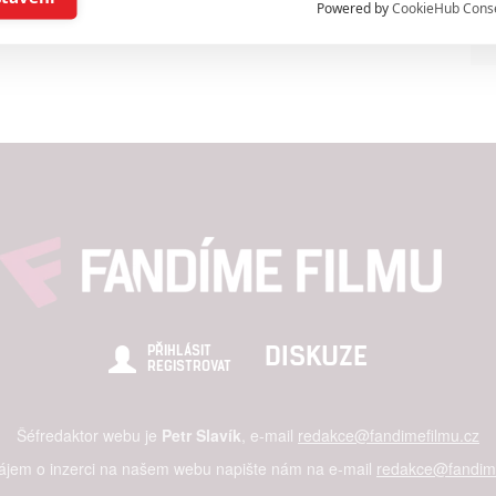
Powered by
CookieHub Cons
a založená na omezených údajích a měření reklamy
alizovaný obsah, měření obsahu, průzkum publika a vývoj
hlasu s účely a funkcemi zde uvedenými dáváte nám i našim pa
štění bezpečnosti, předcházení a zjišťování podvodů a odstraňov
a zobrazování reklamy a obsahu
DISKUZE
PŘIHLÁSIT
REGISTROVAT
Šéfredaktor webu je
Petr Slavík
, e-mail
redakce@fandimefilmu.cz
zájem o inzerci na našem webu napište nám na e-mail
redakce@fandime