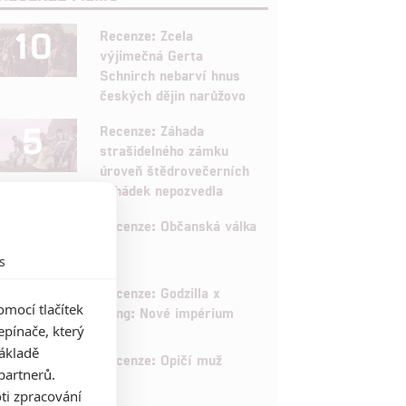
10
Recenze: Zcela
výjimečná Gerta
Schnirch nebarví hnus
českých dějin narůžovo
5
Recenze: Záhada
strašidelného zámku
úroveň štědrovečerních
pohádek nepozvedla
8
Recenze: Občanská válka
s
6
Recenze: Godzilla x
mocí tlačítek
Kong: Nové impérium
pínače, který
základě
8
Recenze: Opičí muž
partnerů.
ti zpracování