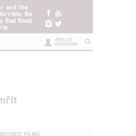
er and the
Horrible, No
ry Bad Road
rip
PŘIHLÁSIT
REGISTROVAT
mřít
RECENZE FILMŮ