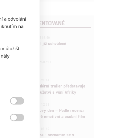
ní a odvolání
POSLEDNÍ KOMENTOVANÉ
iknutím na
3
ČLÁNEK | 01.08.2026 16:40
Marvel nečekaně zrušil již schválené
v úložišti
pokračování
gnály
433
FILM | 01.08.2026 07:11
拆彈專家
1
ČLÁNEK | 30.07.2026 20:14
Děti krve a kostí: Regulérní trailer představuje
akční fantasy dobrodružství s vůní Afriky
1
ČLÁNEK | 30.07.2026 12:31

Spider-Man: Zbrusu nový den – Podle recenzí
máme čekat překvapivě emotivní a osobní film

1
ČLÁNEK | 30.07.2026 03:42
Velké preview: Odyssea - seznamte se s