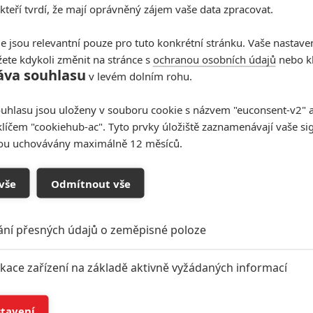
 kteří tvrdí, že mají oprávněný zájem vaše data zpracovat.
e jsou relevantní pouze pro tuto konkrétní stránku. Vaše nastave
ete kdykoli změnit na stránce s
ochranou osobních údajů
nebo kl
áva souhlasu
v levém dolním rohu.
uhlasu jsou uloženy v souboru cookie s názvem "euconsent-v2" a 
klíčem "cookiehub-ac". Tyto prvky úložiště zaznamenávají vaše si
sou uchovávány maximálně 12 měsíců.
vše
Odmítnout vše
ání přesných údajů o zeměpisné poloze
ikace zařízení na základě aktivně vyžádaných informací
í a/nebo přístup k informacím v zařízení
stavení