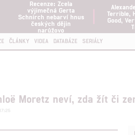
Recenze: Zcela
Alexand
výjimečná Gerta
Terrible, 
Schnirch nebarví hnus
Good, Ve
českých dějin
T
narůžovo
ZE
ČLÁNKY
VIDEA
DATABÁZE
SERIÁLY
oë Moretz neví, zda žít či ze
17:25