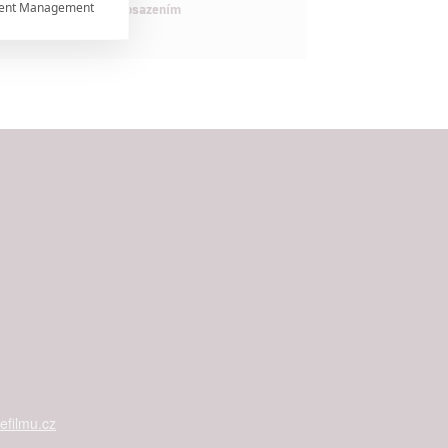
ent Management

maximálně nabitým obsazením


rtnerům
ání chyb,
filmu.cz