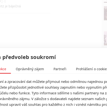
0
0
etz je báječná
 předvoleb soukromí
nkce
Oprávněný zájem
Partneři
Prohlášení o cookie
í a zpracování dat můžete přijmout nebo odmítnou najednou po
žete přizpůsobit jednotlivé souhlasy zapnutím nebo vypnutím pře
účelu nebo funkce. Tyto informace sdílíme s našimi partnery na 
rávněného zájmu. V záložce s dodavateli najdete seznam našich 
ost upravit váš souhlas pro každého z nich i vznést námitku pro