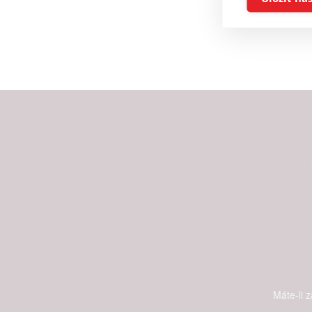
Reklam
Person
služeb
Udělením sou
možnost: Zaji
Poskytování 
Máte-li 