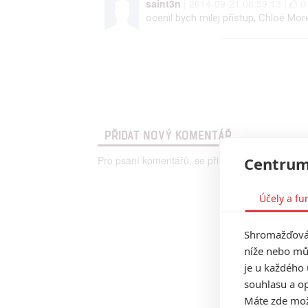
saint3n
| 2014-09-21 08:59:13 |
ocenil bych milej přístup, Chloë Mor
PŘIDAT NOVÝ KOMENTÁŘ
Pro psaní komentářů, se přihlašte.
Centrum
Účely a fu
Shromažďován
níže nebo mů
je u každého 
souhlasu a op
Máte zde možn