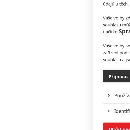
údajů u těch,
Vaše volby zd
souhlasu můž
Spr
tlačítko
Vaše volby so
zařízení pod 
souhlasu a j
Přijmout 
Použív
Identif
Ukládán
Uložit na