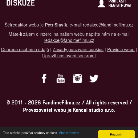
DISKUZE
PŘIHLÁSIT
REGISTROVAT
Šéfredaktor webu je
Petr Slavík
, e-mail
redakce@fandimefilmu.cz
Máte-li zájem o inzerci na našem webu napište nám na e-mail
redakce@fandimefilmu.cz
Ochrana osobních údajů
|
Zásady používání cookies
|
Pravidla webu
|
Upravit nastavení soukromí
© 2011 - 2026 FandimeFilmu.cz / All rights reserved /
Provozovatel webu je Koncal studio s.r.o.
Koncal studio s.r.o., IČO: 03604071, Lýskova 2073/57, Stodůlky, 155
Tato stránka používá soubory cookies.
Více informací
00, Praha 5
Rozumím