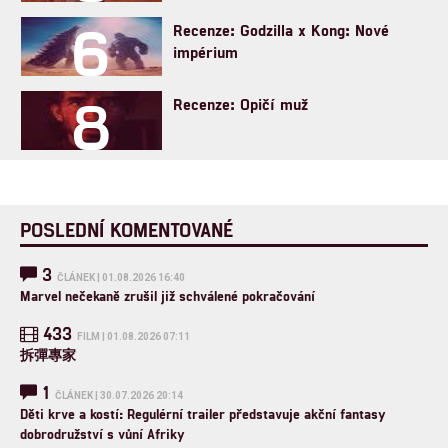
6
Recenze: Godzilla x Kong: Nové
impérium
8
Recenze: Opičí muž
POSLEDNÍ KOMENTOVANÉ
3
ČLÁNEK | 01.08.2026 16:40
Marvel nečekaně zrušil již schválené pokračování
433
FILM | 01.08.2026 07:11
拆彈專家
1
ČLÁNEK | 30.07.2026 20:14
Děti krve a kostí: Regulérní trailer představuje akční fantasy
dobrodružství s vůní Afriky