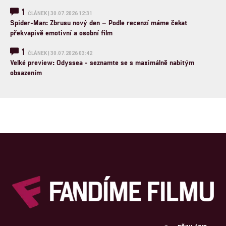
1
ČLÁNEK | 30.07.2026 12:31
Spider-Man: Zbrusu nový den – Podle recenzí máme čekat
překvapivě emotivní a osobní film
1
ČLÁNEK | 30.07.2026 03:42
Velké preview: Odyssea - seznamte se s maximálně nabitým
obsazením