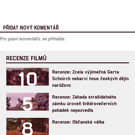
PŘIDAT NOVÝ KOMENTÁŘ
Pro psaní komentářů, se přihlašte.
RECENZE FILMŮ
10
Recenze: Zcela výjimečná Gerta
Schnirch nebarví hnus českých dějin
narůžovo
5
Recenze: Záhada strašidelného
zámku úroveň štědrovečerních
pohádek nepozvedla
8
Recenze: Občanská válka