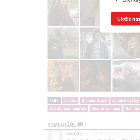
Store 
Uložit na
Advert
Person
and se
Udělením sou
možnost: Ensu
advertising a
TAGY
drama
Shauna Cross
Jamie Blackley
Hvězdy nám nepřály
Zůstaň se mnou
R.J. Cut
KOMENTÁŘE
1
saint3n
| 21.09.2014 08:59 |
0
ocenil bych milej přístup, Chloë Mor