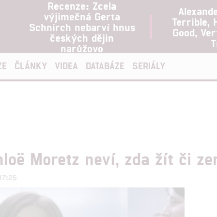
Recenze: Zcela
Alexand
výjimečná Gerta
Terrible, 
Schnirch nebarví hnus
Good, Ve
českých dějin
T
narůžovo
ZE
ČLÁNKY
VIDEA
DATABÁZE
SERIÁLY
oë Moretz neví, zda žít či ze
17:25