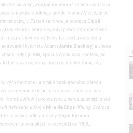
inku hrdina volá: „
Zůstaň se mnou
.“ Začíná snad nová
ecanou romantiku podtrhuje smrtící drama? V
Hvězdách,
stín rakoviny, v
Zůstaň se mnou
je postava
Chloë
 stavu klinické smrti a vypráví příběh retrospektivně.
rů i mezi vrstevníky vždycky tak trochu outsider a
 extrovertní kytarista Adam (
Jamie Blackley
) a vnese
 chaos. Když je Mia, spolu s celou svou rodinou, po
to být právě on, kdo jí dodá dost síly k tomu, aby
hřejivých momentů, ale také neskutečného patosu
uhy probereme v blížící se recenzi. Zatím pro vás
k. Kromě ústřední dvojice jsou z herců známější snad
 Kult hákového kříže
) a
Mireille Enos
(
Killing, Světová
utler
, scénář podle předlohy
Gayle Forman
v českých i slovenských kinech běží od
18.9.
.