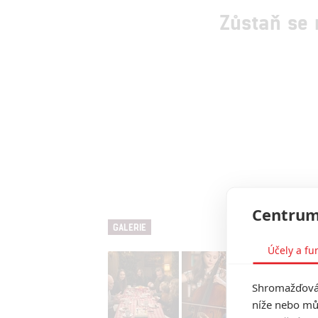
Zůstaň se
Centrum
GALERIE
Účely a fu
Shromažďován
níže nebo mů