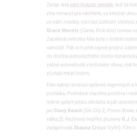
Zkraje léta
nám Hvězdy nepřály
, teď na hrd
vlna romancí pro náctileté, ve kterých uk
co nám nepřály
, visí nad ústřední slečnou 
Grace Moretz
(
Carrie, Kick-Ass
) rovnou ve
Zapálená cellistka Mia byla v rodině rocke
samotář. Pak o ni překvapivě projeví zájem
do dívčina jednoduchého života romantický
vážné autonehodě v kritickém stavu, měl by 
zůstala mezi živými.
Film nabízí směsici upřímně dojemných a 
pozlátka. Podrobně všechna pozitiva i ned
máme galerii plnou obrázků a pár upoutáve
jen
Stacy Keach
(
Sin City 2, Prison Break,
válka Z
). Režíroval nepříliš zkušený
R.J. C
zadaptovala
Shauna Cross
(
Vyfič
). Film 