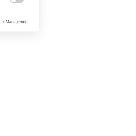

ent Management



rtnerům
 present