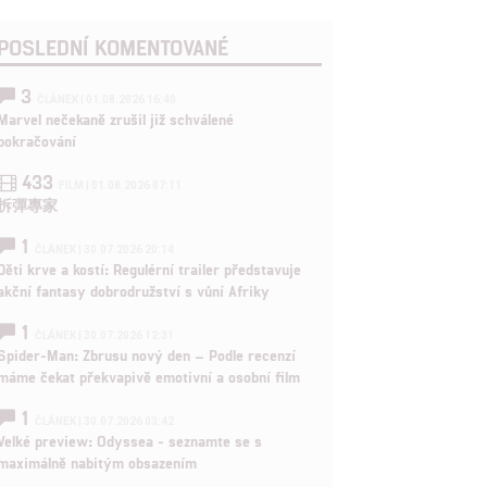
POSLEDNÍ KOMENTOVANÉ
3
ČLÁNEK | 01.08.2026 16:40
Marvel nečekaně zrušil již schválené
pokračování
433
FILM | 01.08.2026 07:11
拆彈專家
1
ČLÁNEK | 30.07.2026 20:14
Děti krve a kostí: Regulérní trailer představuje
akční fantasy dobrodružství s vůní Afriky
1
ČLÁNEK | 30.07.2026 12:31
Spider-Man: Zbrusu nový den – Podle recenzí
máme čekat překvapivě emotivní a osobní film
1
ČLÁNEK | 30.07.2026 03:42
Velké preview: Odyssea - seznamte se s
maximálně nabitým obsazením