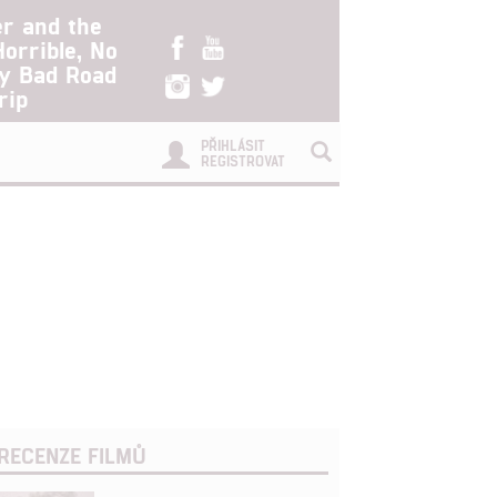
er and the
Horrible, No
ry Bad Road
rip
PŘIHLÁSIT
REGISTROVAT
RECENZE FILMŮ