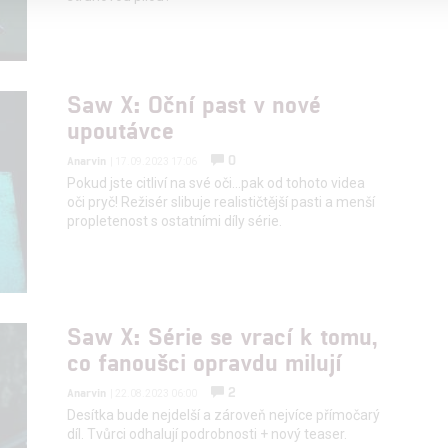
alizovaný obsah, měření obsahu, průzkum publika a vývoj
Saw X: Oční past v nové
hlasu s účely a funkcemi zde uvedenými dáváte nám i našim pa
upoutávce
štění bezpečnosti, předcházení a zjišťování podvodů a odstraňov
0
Anarvin
| 17.09.2023 17:06
a zobrazování reklamy a obsahu
Pokud jste citliví na své oči...pak od tohoto videa
oči pryč! Režisér slibuje realističtější pasti a menší
propletenost s ostatními díly série.
Saw X: Série se vrací k tomu,
co fanoušci opravdu milují
2
Anarvin
| 22.08.2023 06:00
Desítka bude nejdelší a zároveň nejvíce přímočarý
díl. Tvůrci odhalují podrobnosti + nový teaser.