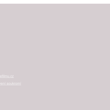
filmu.cz
vení soukromí