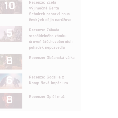
10
Recenze: Zcela
výjimečná Gerta
Schnirch nebarví hnus
českých dějin narůžovo
5
Recenze: Záhada
strašidelného zámku
úroveň štědrovečerních
pohádek nepozvedla
8
Recenze: Občanská válka
6
Recenze: Godzilla x
Kong: Nové impérium
8
Recenze: Opičí muž