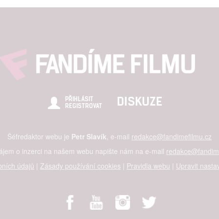
DISKUZE
PŘIHLÁSIT
REGISTROVAT
Šéfredaktor webu je
Petr Slavík
, e-mail
redakce@fandimefilmu.cz
zájem o inzerci na našem webu napište nám na e-mail
redakce@fandime
ních údajů
|
Zásady používání cookies
|
Pravidla webu
|
Upravit nasta