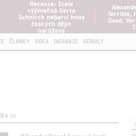
Recenze: Zcela
Alexand
výjimečná Gerta
Terrible, 
Schnirch nebarví hnus
Good, Ve
českých dějin
T
narůžovo
ZE
ČLÁNKY
VIDEA
DATABÁZE
SERIÁLY
IDEA
(0)