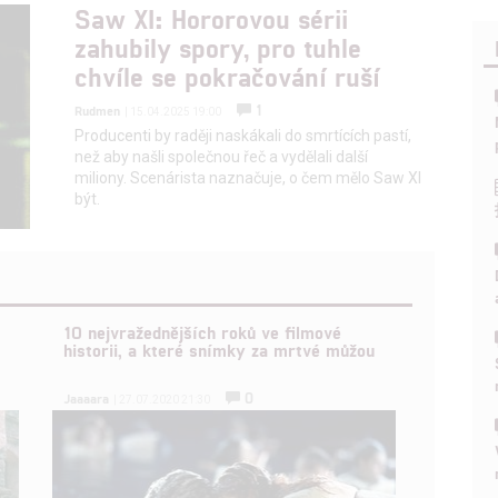
Saw XI: Hororovou sérii
zahubily spory, pro tuhle
chvíle se pokračování ruší
1
Rudmen
| 15.04.2025 19:00
Producenti by raději naskákali do smrtících pastí,
než aby našli společnou řeč a vydělali další
miliony. Scenárista naznačuje, o čem mělo Saw XI
být.
10 nejvražednějších roků ve filmové
historii, a které snímky za mrtvé můžou
0
Jaaaara
| 27.07.2020 21:30