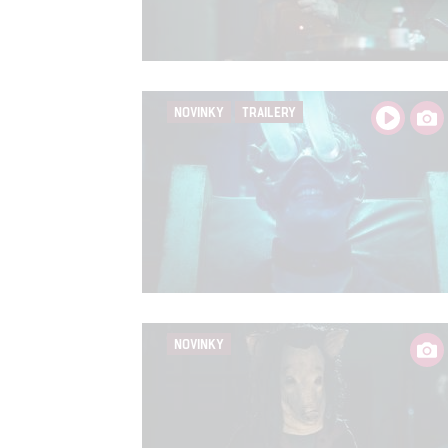
Person
služeb
NOVINKY
TRAILERY
Udělením sou
možnost: Zaji
Poskytování 
NOVINKY