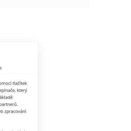
s
mocí tlačítek
pínače, který
základě
partnerů.
ti zpracování