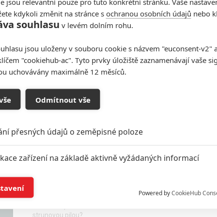
e jsou relevantní pouze pro tuto konkrétní stránku. Vaše nastave
ete kdykoli změnit na stránce s
ochranou osobních údajů
nebo kl
áva souhlasu
v levém dolním rohu.
Saw: Jedenáctý díl hororové
uhlasu jsou uloženy v souboru cookie s názvem "euconsent-v2" a 
série oznámil přípravy a
klíčem "cookiehub-ac". Tyto prvky úložiště zaznamenávají vaše si
datum premiéry
sou uchovávány maximálně 12 měsíců.
1
Anarvin
| 12.12.2023 06:00
Na další mučení nebudeme muset dlouho čekat.
vše
Odmítnout vše
ání přesných údajů o zeměpisné poloze
Saw X: Nová upoutávka
ikace zařízení na základě aktivně vyžádaných informací
zdůrazňuje navazování na
nejstarší filmy
í a/nebo přístup k informacím v zařízení
stavení
Powered by
CookieHub Cons
0
Anarvin
| 22.09.2023 09:00
Je libo amputovat si vlastní nohu ve stehně
a založená na omezených údajích a měření reklamy
strunovou pilou?