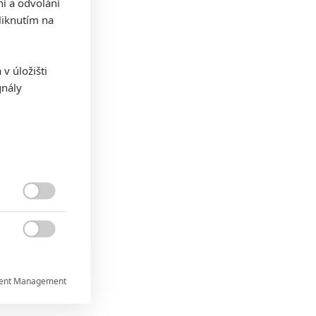
ní a odvolání
iknutím na
v úložišti
gnály


ent Management
