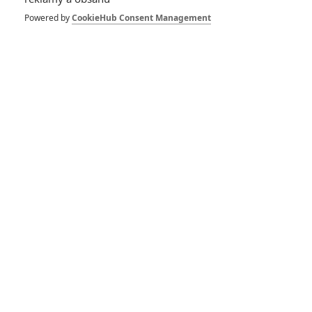
Honest Thief: Liam
Nesson se vrací v
Powered by
CookieHub Consent Management
akcí nabité ukázce
0
kotilion
| 31.07.2020 16:05
Liam Neeson stále
nechce do
drsňáckého důchodu,
chystá na nás další
filmy
3
Rudmen
| 20.03.2020 19:28
Villains: Dvojka
zlodějíčků se při vší
smůle vloupá do
domu výrazně
horších lidí, než jsou