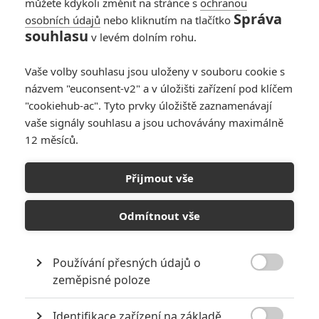
můžete kdykoli změnit na stránce s
ochranou
Správa
osobních údajů
nebo kliknutím na tlačítko
R.I.P.D. 2: Rise of the
souhlasu
v levém dolním rohu.
Damned – Lov
nemrtvých na
Vaše volby souhlasu jsou uloženy v souboru cookie s
divokém západě v
názvem "euconsent-v2" a v úložišti zařízení pod klíčem
prvním teaseru
"cookiehub-ac". Tyto prvky úložiště zaznamenávají
0
Anarvin
| 21.10.2022 17:16
vaše signály souhlasu a jsou uchovávány maximálně
12 měsíců.
Nechte ho jít: Trailer
představuje brutální
Přijmout vše
thriller s Kevinem
Costnerem
Odmítnout vše
0
Jaaaara
| 19.09.2020 20:00
Používání přesných údajů o

zeměpisné poloze
NEPŘEHLÉDNĚTE
Identifikace zařízení na základě
Za málo peněz hodně muziky aneb levné filmy, které