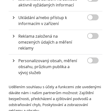

aktivně vyžádaných informací
extrémně vydělaly
1
Jaaaara
| 09.08.2020 06:00
Ukládání a/nebo přístup k
Máte-li být v Hollywoodu úspěšní,

informacím v zařízení
potřebujete, aby tržby výrazně
převyšovaly náklady. Těmhle snímkům se
to povedlo na jedničku.
Reklama založená na

omezených údajích a měření
reklamy
Filmové remaky, které se až překvapivě povedly
5
Vojcl
| 08.09.2020 22:00
Personalizovaný obsah, měření

Které předělávky již existujících filmů se
obsahu, průzkum publika a
povedly natolik, že dokonce zastínily
vývoj služeb
originál? Hollywoodská historie jich ukrývá
víc, než byste čekali.
Udělením souhlasu s účely a funkcemi zde uvedenými
dáváte nám i našim partnerům možnost: Zajištění
bezpečnosti, předcházení a zjišťování podvodů a
odstraňování chyb, Poskytování a zobrazování
reklamy a obsahu