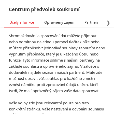
Centrum předvoleb soukromí
❯
Účely a funkce
Oprávněný zájem
Partneři
Pro
Tog
Shromažďování a zpracování dat můžete přijmout
navi
nebo odmítnou najednou pomocí tlačítek níže nebo
můžete přizpůsobit jednotlivé souhlasy zapnutím nebo
Tag: Jeffrey Donovan
vypnutím přepínače, který je u každého účelu nebo
funkce. Tyto informace sdílíme s našimi partnery na
základě souhlasu a oprávněného zájmu. V záložce s
ČLÁNKY
FILMY
OSOBY
VIDEA
(0)
(1)
(0)
dodavateli najdete seznam našich partnerů. Máte zde
možnost upravit váš souhlas pro každého z nich i
Surrounded: Letitia
vznést námitku proti zpracování údajů u těch, kteří
Wright z Black
tvrdí, že mají oprávněný zájem vaše data zpracovat.
Panthera na divokém
západě
Vaše volby zde jsou relevantní pouze pro tuto
0
Anarvin
| 11.06.2023 16:43
konkrétní stránku. Vaše nastavení a odvolání souhlasu