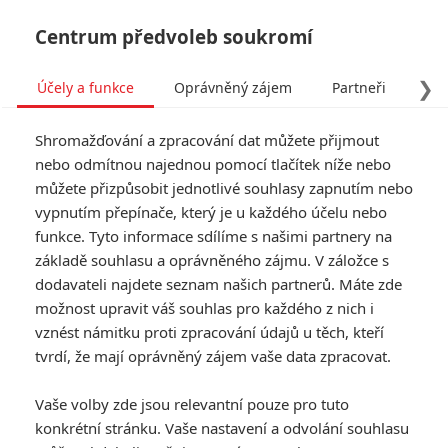
Centrum předvoleb soukromí
❯
Účely a funkce
Oprávněný zájem
Partneři
Pro
Tog
Shromažďování a zpracování dat můžete přijmout
navi
nebo odmítnou najednou pomocí tlačítek níže nebo
můžete přizpůsobit jednotlivé souhlasy zapnutím nebo
vypnutím přepínače, který je u každého účelu nebo
funkce. Tyto informace sdílíme s našimi partnery na
základě souhlasu a oprávněného zájmu. V záložce s
dodavateli najdete seznam našich partnerů. Máte zde
možnost upravit váš souhlas pro každého z nich i
vznést námitku proti zpracování údajů u těch, kteří
tvrdí, že mají oprávněný zájem vaše data zpracovat.
Vaše volby zde jsou relevantní pouze pro tuto
konkrétní stránku. Vaše nastavení a odvolání souhlasu