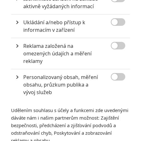

aktivně vyžádaných informací
Ukládání a/nebo přístup k

informacím v zařízení
Reklama založená na
Open Road Films

omezených údajích a měření
Zobrazit dalších 16 obrázků
reklamy
Personalizovaný obsah, měření
Přestřelky, automobilové honičky a pěstní souboje, pro

obsahu, průzkum publika a
to se akční hvězda narodila. Nový snímek má navíc na
vývoj služeb
starost spolutvůrce skvělého seriálu Ozark.
Po dvou
letech
prací na filmu tu máme první plnohodnotný
Udělením souhlasu s účely a funkcemi zde uvedenými
trailer na akční novinku
Honest Thief
s nestárnoucím
dáváte nám i našim partnerům možnost: Zajištění
Liamem Neesonem
(
96 hodin
) v hlavní roli. Herec chtěl dát
bezpečnosti, předcházení a zjišťování podvodů a
před několika lety akčním rolím sbohem, ale jak vidíme, moc
odstraňování chyb, Poskytování a zobrazování
reklamy a obsahu