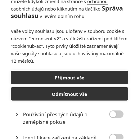
můžete kdykoli změnit na stránce s
ochranou
Správa
osobních údajů
nebo kliknutím na tlačítko
souhlasu
v levém dolním rohu.
Vaše volby souhlasu jsou uloženy v souboru cookie s
názvem "euconsent-v2" a v úložišti zařízení pod klíčem
"cookiehub-ac". Tyto prvky úložiště zaznamenávají
vaše signály souhlasu a jsou uchovávány maximálně
12 měsíců.
Honest Thief: Liam Nesson
se vrací v akcí nabité
Přijmout vše
ukázce
Odmítnout vše
Napsal:
Vojtěch Tulek - (kotilion)
, 31.07.2020 16:05
Používání přesných údajů o

zeměpisné poloze
Identifikace zařízení na základě