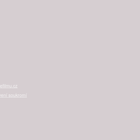
filmu.cz
vení soukromí