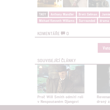
TAGY
Anthony Mandler
Brett Gelman
Jamie
Michael Kenneth Williams
Surrounded
drama
KOMENTÁŘE
0
Vst
SOUVISEJÍCÍ ČLÁNKY
Proč Will Smith odmítl roli
Revenan
v Nespoutaném Djangovi
drsný z