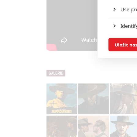
Use pr
Identif
Store 
Uložit na
Advert
GALERIE
Person
and se
Udělením sou
možnost: Ensu
advertising a