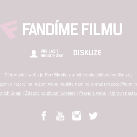
DISKUZE
PŘIHLÁSIT
REGISTROVAT
Šéfredaktor webu je
Petr Slavík
, e-mail
redakce@fandimefilmu.cz
zájem o inzerci na našem webu napište nám na e-mail
redakce@fandime
ních údajů
|
Zásady používání cookies
|
Pravidla webu
|
Upravit nasta