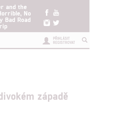
er and the
Horrible, No
ry Bad Road
rip
PŘIHLÁSIT
REGISTROVAT
 divokém západě