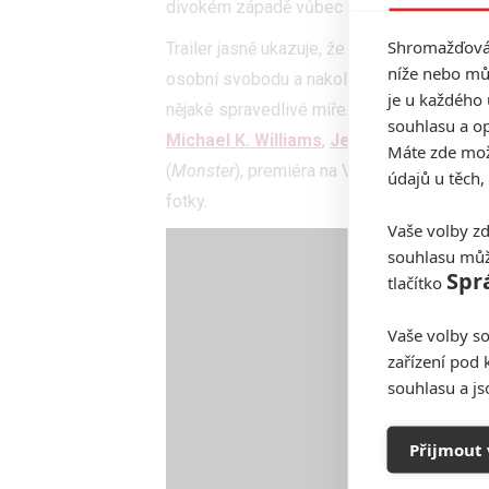
divokém západě vůbec dokázali přežít.
Shromažďován
Trailer jasně ukazuje, že krom westernov
níže nebo mů
osobní svobodu a nakolik je legitimní si ji 
je u každého 
nějaké spravedlivé míře. Walshe ztvárnil
J
souhlasu a op
Michael K. Williams
,
Jeffrey Donovan
n
Máte zde možn
(
Monster
), premiéra na VOD je naplánován
údajů u těch,
fotky.
Vaše volby zd
souhlasu můž
Spr
tlačítko
Vaše volby so
zařízení pod 
souhlasu a j
Přijmout 