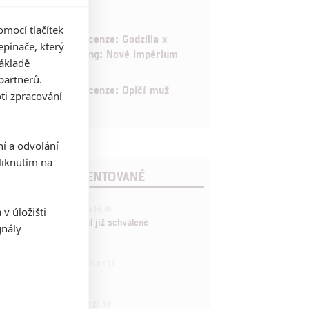
mocí tlačítek
6
Recenze: Godzilla x
pínače, který
Kong: Nové impérium
základě
partnerů.
8
Recenze: Opičí muž
ti zpracování
ní a odvolání
iknutím na
POSLEDNÍ KOMENTOVANÉ
3
v úložišti
ČLÁNEK | 01.08.2026 16:40
Marvel nečekaně zrušil již schválené
gnály
pokračování
433
FILM | 01.08.2026 07:11
拆彈專家
1
ČLÁNEK | 30.07.2026 20:14