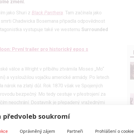
olně změní.
ím jako Shuri z
Black Panthera
.
Tam začínala jako
né smrti Chadwicka Bosemana připadla odpovědnost
rotagonistka vystupuje také ve westernu
Surrounded
Moon: První trailer pro historický epos s
ské válce a Wright v příběhu ztvárnila Moses „Mo“
ni) a vysloužilou vojačku americké armády. Po letech
a nárok na zlatý důl. Rok 1870 však ve Spojených
rovodu bezpečný. Mo tedy cestuje v přestrojení za
ečím neochrání. Dostavník je přepadený vražednými
e ostatní přeživší pasažéři vydávají pro pomoc, je Mo
 předvoleb soukromí
anditu Tommyho Walshe. Začíná souboj vůlí a stírají
dva přitom stále musejí bojovat o to, aby na drsném
nkce
Oprávněný zájem
Partneři
Prohlášení o cookie