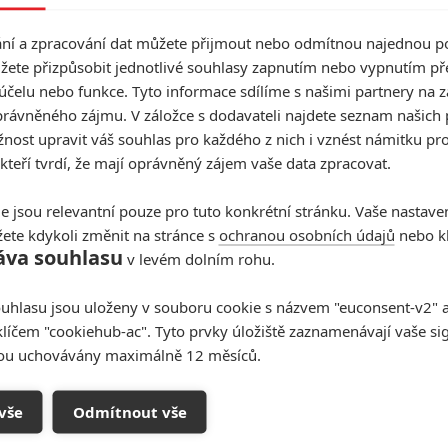
í a zpracování dat můžete přijmout nebo odmítnou najednou po
ého dobrodružství snímek bude hodně řešit především
žete přizpůsobit jednotlivé souhlasy zapnutím nebo vypnutím pře
vzít silou, pokud vám ji okolní svět odmítá dopřát v
účelu nebo funkce. Tyto informace sdílíme s našimi partnery na 
amie Bell
(
Fantastická čtyřka, Nymfomanka
). Dále hrají
rávněného zájmu. V záložce s dodavateli najdete seznam našich 
ebo
Brett Gelman
. Snímek natočil
Anthony Mandler
ost upravit váš souhlas pro každého z nich i vznést námitku pro
a na
20. června
. Dole pod trailerem najdete zveřejněné
 kteří tvrdí, že mají oprávněný zájem vaše data zpracovat.
e jsou relevantní pouze pro tuto konkrétní stránku. Vaše nastave
ete kdykoli změnit na stránce s
ochranou osobních údajů
nebo kl
áva souhlasu
v levém dolním rohu.
uhlasu jsou uloženy v souboru cookie s názvem "euconsent-v2" a 
klíčem "cookiehub-ac". Tyto prvky úložiště zaznamenávají vaše si
sou uchovávány maximálně 12 měsíců.
vše
Odmítnout vše