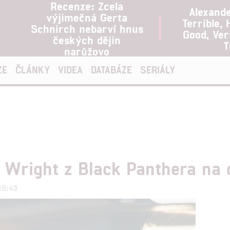
Recenze: Zcela
Alexand
výjimečná Gerta
Terrible, 
Schnirch nebarví hnus
Good, Ve
českých dějin
T
narůžovo
ZE
ČLÁNKY
VIDEA
DATABÁZE
SERIÁLY
a Wright z Black Panthera na
16:43