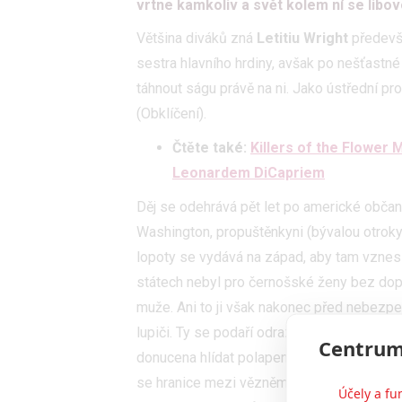
vrtne kamkoliv a svět kolem ní se libov
Většina diváků zná
Letitiu Wright
předevš
sestra hlavního hrdiny, avšak po nešťast
táhnout ságu právě na ni. Jako ústřední p
(Obklíčení).
Čtěte také:
Killers of the Flower 
Leonardem DiCapriem
Děj se odehrává pět let po americké občan
Washington, propuštěnkyni (bývalou otroky
lopoty se vydává na západ, aby tam vznesl
státech nebyl pro černošské ženy bez dop
muže. Ani to ji však nakonec před nebezp
lupiči. Ty se podaří odrazit, ale zatímco s
Centrum
donucena hlídat polapeného legendárního b
se hranice mezi vězněm a věznitelem. Oba 
Účely a fu