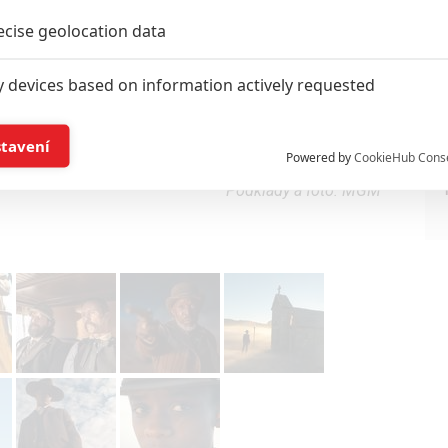
ecise geolocation data
y devices based on information actively requested
and/or access information on a device
stavení
Powered by
CookieHub Cons
Podklady a foto: MGM
ising based on limited data and advertising measurement
alised content, content measurement, audience research,
rvices development
hlasu s účely a funkcemi zde uvedenými dáváte nám i našim pa
re security, prevent and detect fraud, and fix errors, Deliver and
nd content