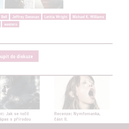
 Bell
Jeffrey Donovan
Letitia Wright
Michael K. Williams
western
oupit do diskuze
t: Jak se točil
Recenze: Nymfomanka,
ápas s přírodou
část II.