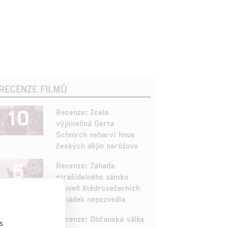
RECENZE FILMŮ
10
Recenze: Zcela
výjimečná Gerta
Schnirch nebarví hnus
českých dějin narůžovo
5
Recenze: Záhada
strašidelného zámku
úroveň štědrovečerních
pohádek nepozvedla
8
Recenze: Občanská válka
s