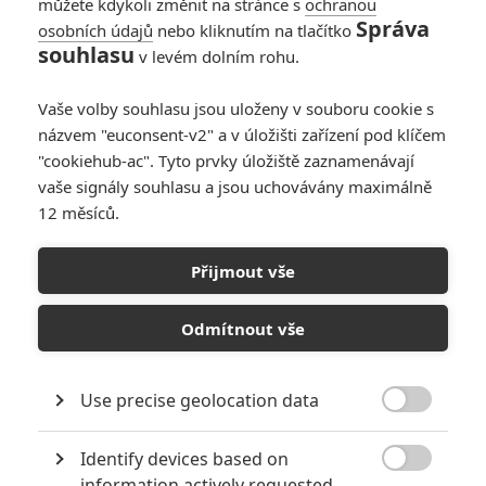
můžete kdykoli změnit na stránce s
ochranou
Správa
osobních údajů
nebo kliknutím na tlačítko
Já, padouch 4:
souhlasu
v levém dolním rohu.
Pusťte si úvod filmu
0
Anarvin
| 01.07.2024 10:00
Vaše volby souhlasu jsou uloženy v souboru cookie s
názvem "euconsent-v2" a v úložišti zařízení pod klíčem
"cookiehub-ac". Tyto prvky úložiště zaznamenávají
vaše signály souhlasu a jsou uchovávány maximálně
12 měsíců.
Já, padouch 4:
Připravte se na
Přijmout vše
mimoňské
megaverzum
Odmítnout vše
0
Anarvin
| 08.06.2024 21:38
Use precise geolocation data

NEPŘEHLÉDNĚTE
Identify devices based on

Filmové klenoty, které překvapivě natočili úplní zelenáči
information actively requested