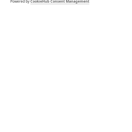
Já padouch 4: Nový
Powered by
CookieHub Consent Management
trailer se tváří, že je
film jen o Mimoních
0
Anarvin
| 07.05.2024 20:36
Já, padouch 4:
Umělá inteligence
neexistuje, vše dělají
Mimoni
0
Anarvin
| 11.02.2024 21:15
Já, padouch 4:
Návrat Grua a
Mimoňů v prvním
traileru
0
Anarvin
| 29.01.2024 14:46