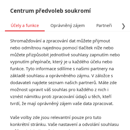
Centrum předvoleb soukromí
❯
Účely a funkce
Oprávněný zájem
Partneři
Pro
Tog
Shromažďování a zpracování dat můžete přijmout
navi
nebo odmítnou najednou pomocí tlačítek níže nebo
můžete přizpůsobit jednotlivé souhlasy zapnutím nebo
Tag: Já padouch
vypnutím přepínače, který je u každého účelu nebo
funkce. Tyto informace sdílíme s našimi partnery na
základě souhlasu a oprávněného zájmu. V záložce s
ČLÁNKY
FILMY
OSOBY
VIDEA
(0)
(0)
(0)
dodavateli najdete seznam našich partnerů. Máte zde
možnost upravit váš souhlas pro každého z nich i
Mimoni 3: Další díl
vznést námitku proti zpracování údajů u těch, kteří
žluté ságy oznámil
tvrdí, že mají oprávněný zájem vaše data zpracovat.
datum premiéry
0
Anarvin
| 12.07.2024 16:00
Vaše volby zde jsou relevantní pouze pro tuto
konkrétní stránku. Vaše nastavení a odvolání souhlasu