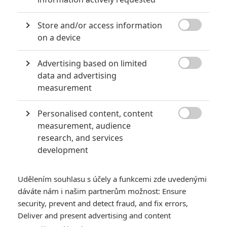
0
Jaaaara
| 22.08.2020 08:00
Store and/or access information
Zkušenosti a praxe? Ale kdeže... někdy

on a device
stačí mít dostatek talentu a využít
nabízené příležitosti.
Advertising based on limited

data and advertising
measurement
10 nejvražednějších roků ve filmové historii, a které snímky
za mrtvé můžou
Personalised content, content
0
Jaaaara
| 27.07.2020 21:30

measurement, audience
Kdy se v kinech umíralo nejvíce? A které
research, and services
snímky v daných letech dominovaly?
development
Udělením souhlasu s účely a funkcemi zde uvedenými
dáváte nám i našim partnerům možnost: Ensure
security, prevent and detect fraud, and fix errors,
Deliver and present advertising and content