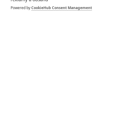
ohlasy nechválí jen
leteckou akci, ale
Powered by
CookieHub Consent Management
také emoce
2
Anarvin
| 29.04.2022 18:16
John Wick 4: První
ukázka říká, že
Keanu tentokrát
zabije úplně všechny
0
Anarvin
| 29.04.2022 09:30
Expendables 4: Vše,
co jsme dosud viděli,
byl jen slabý odvar
10
Anarvin
| 29.04.2022 06:00