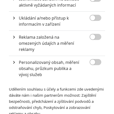

aktivně vyžádaných informací
2
Jaaaara
| 23.07.2020 21:30
Když to nejde, tak to nejde... aneb kdo se s
Ukládání a/nebo přístup k
kým při natáčení nemusel?

informacím v zařízení
Reklama založená na

omezených údajích a měření
Jared Leto byl několika ženami obviněn ze zneužívání
reklamy
0
Anarvin
| 30.07.2026 06:30
Personalizovaný obsah, měření
Známý herec a zpěvák je v podezření už
roky. Řada jeho obětí byla nezletilá. Leto

obsahu, průzkum publika a
obvinění popírá.
vývoj služeb
Udělením souhlasu s účely a funkcemi zde uvedenými
dáváte nám i našim partnerům možnost: Zajištění
bezpečnosti, předcházení a zjišťování podvodů a
odstraňování chyb, Poskytování a zobrazování
Top Gun 2: První
reklamy a obsahu