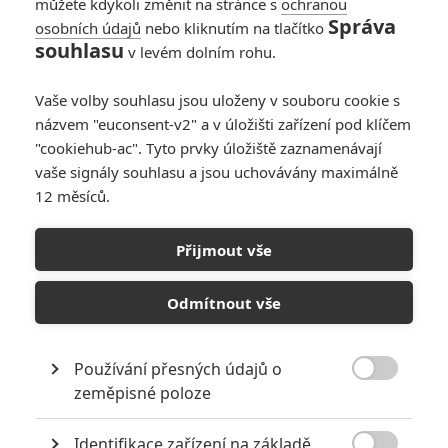
můžete kdykoli změnit na stránce s
ochranou
Správa
osobních údajů
nebo kliknutím na tlačítko
Sestra 2:
souhlasu
v levém dolním rohu.
Pokračování
hororového hitu už
Vaše volby souhlasu jsou uloženy v souboru cookie s
je na cestě
názvem "euconsent-v2" a v úložišti zařízení pod klíčem
4
Anarvin
| 30.04.2022 13:33
"cookiehub-ac". Tyto prvky úložiště zaznamenávají
vaše signály souhlasu a jsou uchovávány maximálně
12 měsíců.
Balada o ptácích a
hadech: Nové
Přijmout vše
Hunger Games mají
datum premiéry
Odmítnout vše
0
Anarvin
| 29.04.2022 21:36
Používání přesných údajů o

zeměpisné poloze
NEPŘEHLÉDNĚTE
Identifikace zařízení na základě
8 hereckých dvojic, které se při natáčení nemohly vystát