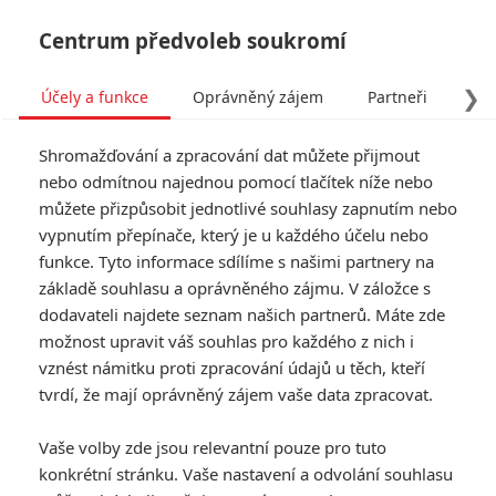
Centrum předvoleb soukromí
❯
Účely a funkce
Oprávněný zájem
Partneři
Pro
Tog
Shromažďování a zpracování dat můžete přijmout
navi
nebo odmítnou najednou pomocí tlačítek níže nebo
můžete přizpůsobit jednotlivé souhlasy zapnutím nebo
Tag: CinemaCon 2022
vypnutím přepínače, který je u každého účelu nebo
funkce. Tyto informace sdílíme s našimi partnery na
základě souhlasu a oprávněného zájmu. V záložce s
ČLÁNKY
FILMY
OSOBY
VIDEA
(0)
(0)
(0)
dodavateli najdete seznam našich partnerů. Máte zde
možnost upravit váš souhlas pro každého z nich i
John Wick 4: Čeká
vznést námitku proti zpracování údajů u těch, kteří
nás akce v řadě
tvrdí, že mají oprávněný zájem vaše data zpracovat.
mezinárodních stylů
0
Anarvin
| 06.05.2022 06:00
Vaše volby zde jsou relevantní pouze pro tuto
konkrétní stránku. Vaše nastavení a odvolání souhlasu