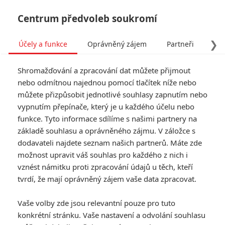
Centrum předvoleb soukromí
❯
Účely a funkce
Oprávněný zájem
Partneři
Pro
Tog
Shromažďování a zpracování dat můžete přijmout
navi
nebo odmítnou najednou pomocí tlačítek níže nebo
můžete přizpůsobit jednotlivé souhlasy zapnutím nebo
vypnutím přepínače, který je u každého účelu nebo
funkce. Tyto informace sdílíme s našimi partnery na
Jeffrey
základě souhlasu a oprávněného zájmu. V záložce s
Donovan
dodavateli najdete seznam našich partnerů. Máte zde
možnost upravit váš souhlas pro každého z nich i
Datum narození:
11.05.1968
vznést námitku proti zpracování údajů u těch, kteří
Místo narození:
Amesbury,
tvrdí, že mají oprávněný zájem vaše data zpracovat.
Massachusetts, USA
Vaše volby zde jsou relevantní pouze pro tuto
konkrétní stránku. Vaše nastavení a odvolání souhlasu