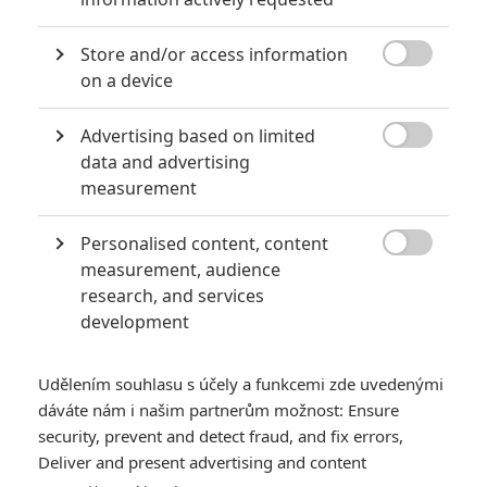
0
kotilion
| 31.07.2020 16:05
Store and/or access information

on a device
Sicario: Proč v
Advertising based on limited
pokračování bude

data and advertising
chybět hlavní
hrdinka jedničky
measurement
2
Anarvin
| 27.11.2016 14:27
Personalised content, content

measurement, audience
research, and services
NEPŘEHLÉDNĚTE
development
Za málo peněz hodně muziky aneb levné filmy, které
extrémně vydělaly
Udělením souhlasu s účely a funkcemi zde uvedenými
dáváte nám i našim partnerům možnost: Ensure
1>
Jaaaara
| 09.08.2020 06:00
security, prevent and detect fraud, and fix errors,
Máte-li být v Hollywoodu úspěšní,
Deliver and present advertising and content
potřebujete, aby tržby výrazně