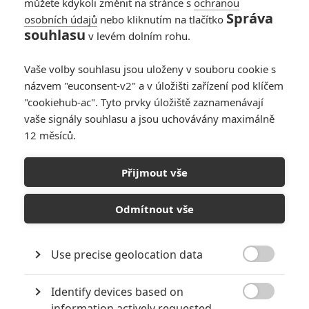
můžete kdykoli změnit na stránce s
ochranou
Správa
osobních údajů
nebo kliknutím na tlačítko
souhlasu
v levém dolním rohu.
Vaše volby souhlasu jsou uloženy v souboru cookie s
Články o osobě Jeffrey
názvem "euconsent-v2" a v úložišti zařízení pod klíčem
"cookiehub-ac". Tyto prvky úložiště zaznamenávají
Donovan
vaše signály souhlasu a jsou uchovávány maximálně
12 měsíců.
Surrounded: Letitia
Wright z Black
Přijmout vše
Panthera na divokém
západě
Odmítnout vše
0
Anarvin
| 11.06.2023 16:43
Use precise geolocation data
Honest Thief: Liam

Nesson se vrací v
Identify devices based on
akcí nabité ukázce

information actively requested