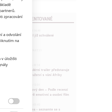
základě
partnerů.
ti zpracování
POSLEDNÍ KOMENTOVANÉ
3
ČLÁNEK | 01.08.2026 16:40
ní a odvolání
Marvel nečekaně zrušil již schválené
iknutím na
pokračování
433
FILM | 01.08.2026 07:11
拆彈專家
v úložišti
1
gnály
ČLÁNEK | 30.07.2026 20:14
Děti krve a kostí: Regulérní trailer představuje
akční fantasy dobrodružství s vůní Afriky
1
ČLÁNEK | 30.07.2026 12:31
Spider-Man: Zbrusu nový den – Podle recenzí
máme čekat překvapivě emotivní a osobní film
1
ČLÁNEK | 30.07.2026 03:42

Velké preview: Odyssea - seznamte se s