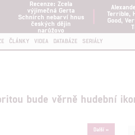
Recenze: Zcela
Alexand
výjimečná Gerta
Terrible, 
Schnirch nebarví hnus
Good, Ve
českých dějin
T
narůžovo
ZE
ČLÁNKY
VIDEA
DATABÁZE
SERIÁLY
oritou bude věrně hudební ik
Další »