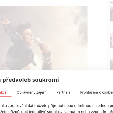
 předvoleb soukromí
nkce
Oprávněný zájem
Partneři
Prohlášení o cookie
Lionsgate
í a zpracování dat můžete přijmout nebo odmítnou najednou po
(2026) | Fandíme filmu
žete přizpůsobit jednotlivé souhlasy zapnutím nebo vypnutím pře