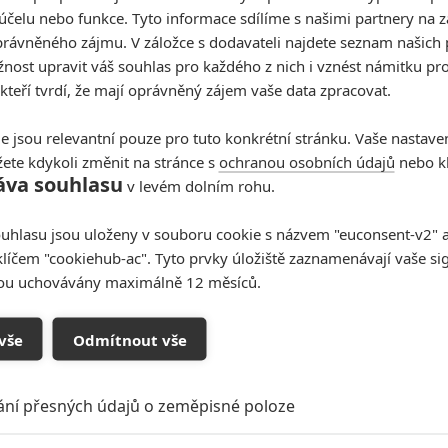
účelu nebo funkce. Tyto informace sdílíme s našimi partnery na 
rávněného zájmu. V záložce s dodavateli najdete seznam našich 
ost upravit váš souhlas pro každého z nich i vznést námitku pro
 kteří tvrdí, že mají oprávněný zájem vaše data zpracovat.
e jsou relevantní pouze pro tuto konkrétní stránku. Vaše nastave
ete kdykoli změnit na stránce s
ochranou osobních údajů
nebo kl
áva souhlasu
v levém dolním rohu.
uhlasu jsou uloženy v souboru cookie s názvem "euconsent-v2" a 
klíčem "cookiehub-ac". Tyto prvky úložiště zaznamenávají vaše si
sou uchovávány maximálně 12 měsíců.
vše
Odmítnout vše
ání přesných údajů o zeměpisné poloze