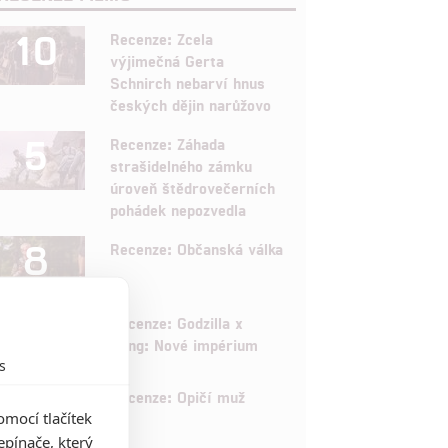
10
Recenze: Zcela
výjimečná Gerta
Schnirch nebarví hnus
českých dějin narůžovo
5
Recenze: Záhada
strašidelného zámku
úroveň štědrovečerních
pohádek nepozvedla
8
Recenze: Občanská válka
6
Recenze: Godzilla x
Kong: Nové impérium
s
8
Recenze: Opičí muž
mocí tlačítek
pínače, který