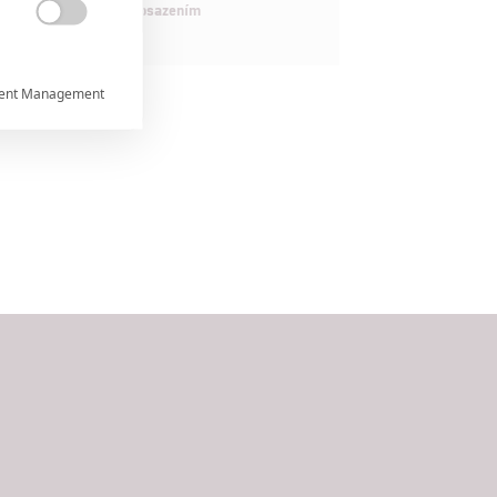
maximálně nabitým obsazením

ent Management



rtnerům
ání chyb,