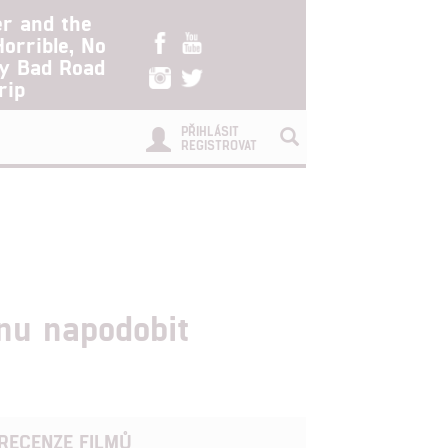
er and the
Horrible, No
ry Bad Road
rip
PŘIHLÁSIT
REGISTROVAT
onu napodobit
RECENZE FILMŮ