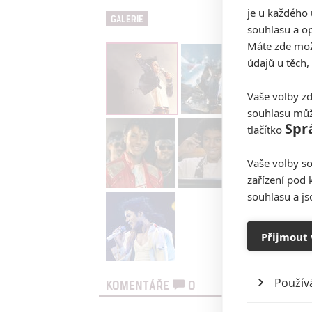
je u každého 
GALERIE
souhlasu a op
Máte zde možn
údajů u těch,
Vaše volby zd
souhlasu můž
Spr
tlačítko
Vaše volby so
zařízení pod 
souhlasu a j
Přijmout 
Použív
KOMENTÁŘE
0