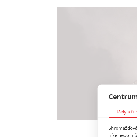
Centrum
Účely a fu
Shromažďován
Michael 
níže nebo mů