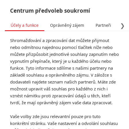
Centrum předvoleb soukromí
❯
Účely a funkce
Oprávněný zájem
Partneři
Pro
Tog
Shromažďování a zpracování dat můžete přijmout
navi
nebo odmítnou najednou pomocí tlačítek níže nebo
můžete přizpůsobit jednotlivé souhlasy zapnutím nebo
vypnutím přepínače, který je u každého účelu nebo
funkce. Tyto informace sdílíme s našimi partnery na
základě souhlasu a oprávněného zájmu. V záložce s
dodavateli najdete seznam našich partnerů. Máte zde
možnost upravit váš souhlas pro každého z nich i
vznést námitku proti zpracování údajů u těch, kteří
tvrdí, že mají oprávněný zájem vaše data zpracovat.
Vaše volby zde jsou relevantní pouze pro tuto
konkrétní stránku. Vaše nastavení a odvolání souhlasu