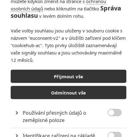
můžete kdykoli změnit na stránce s
ochranou
Správa
osobních údajů
nebo kliknutím na tlačítko
souhlasu
v levém dolním rohu.
Vaše volby souhlasu jsou uloženy v souboru cookie s
názvem "euconsent-v2" a v úložišti zařízení pod klíčem
"cookiehub-ac". Tyto prvky úložiště zaznamenávají
vaše signály souhlasu a jsou uchovávány maximálně
12 měsíců.
Michael: Hlavní prioritou
bude věrně hudební ikonu
Přijmout vše
napodobit
Odmítnout vše
Napsal:
Petr Slavík - (Anarvin)
, 13.02.2026 09:00
Používání přesných údajů o

zeměpisné poloze
Identifikace zařízení na základě