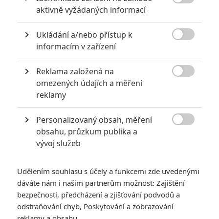

aktivně vyžádaných informací
Ukládání a/nebo přístup k

informacím v zařízení
Reklama založená na
Lionsgate

omezených údajích a měření
Zobrazit dalších 12 obrázků
reklamy
Personalizovaný obsah, měření
Krátký film o filmu ukazuje, jak se Jaafar Jackson

obsahu, průzkum publika a
proměnil ve svého legendárního strýce.
vývoj služeb
Chystaný film
Michael
dlouhodobě působí dojmem, že chce
hlavně dát zpěvákovým příznivcům to, co chtějí a masám
Udělením souhlasu s účely a funkcemi zde uvedenými
bezproblémovou zábavu. To znamená, že Jackson projde
dáváte nám i našim partnerům možnost: Zajištění
kariérními těžkostmi, ale bude to v jistých mezích – aby
bezpečnosti, předcházení a zjišťování podvodů a
odstraňování chyb, Poskytování a zobrazování
vrcholy byly co nejsilnější, ale pády příliš nekazily publiku
reklamy a obsahu