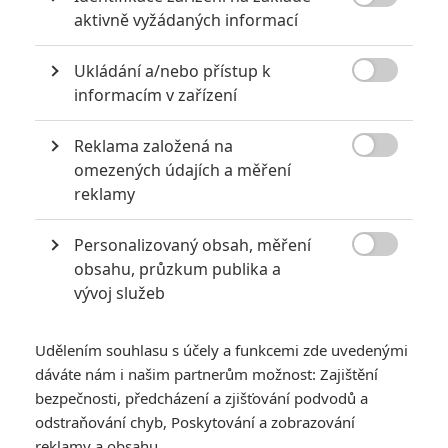

aktivně vyžádaných informací
KOMENTÁŘE
0
Ukládání a/nebo přístup k

informacím v zařízení
Vstoupit do diskuze
Reklama založená na

omezených údajích a měření
SOUVISEJÍCÍ ČLÁNKY
reklamy
Michael: Trailer
Personalizovaný obsah, měření
signalizuje, že nás čeká

obsahu, průzkum publika a
Jacksonova imitace
vývoj služeb
Udělením souhlasu s účely a funkcemi zde uvedenými
dáváte nám i našim partnerům možnost: Zajištění
Michael: Velkofilm o
bezpečnosti, předcházení a zjišťování podvodů a
Jacksonovi chystá
rozpůlení
odstraňování chyb, Poskytování a zobrazování
reklamy a obsahu