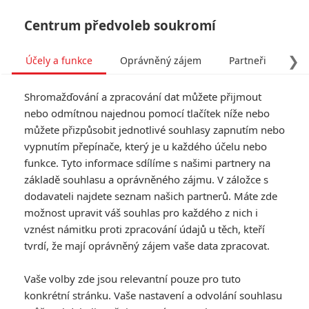
Centrum předvoleb soukromí
❯
Účely a funkce
Oprávněný zájem
Partneři
Pro
Tog
Shromažďování a zpracování dat můžete přijmout
navi
nebo odmítnou najednou pomocí tlačítek níže nebo
můžete přizpůsobit jednotlivé souhlasy zapnutím nebo
Michael: Hlavní prioritou
vypnutím přepínače, který je u každého účelu nebo
funkce. Tyto informace sdílíme s našimi partnery na
bude věrně hudební ikonu
základě souhlasu a oprávněného zájmu. V záložce s
napodobit
dodavateli najdete seznam našich partnerů. Máte zde
možnost upravit váš souhlas pro každého z nich i
vznést námitku proti zpracování údajů u těch, kteří
Napsal:
Anarvin
, 13.02.2026 09:00
tvrdí, že mají oprávněný zájem vaše data zpracovat.
« Předchozí
Další »
Vaše volby zde jsou relevantní pouze pro tuto
konkrétní stránku. Vaše nastavení a odvolání souhlasu