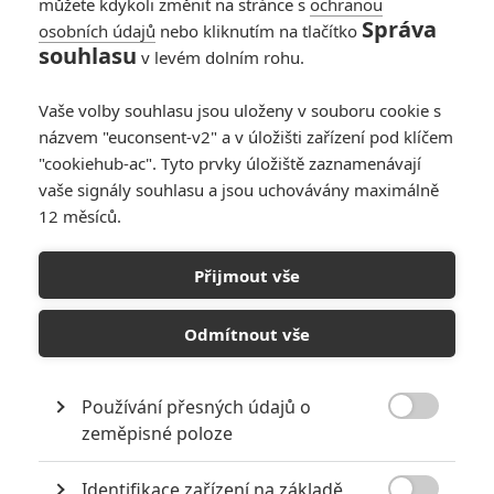
můžete kdykoli změnit na stránce s
ochranou
Správa
osobních údajů
nebo kliknutím na tlačítko
souhlasu
v levém dolním rohu.
Vaše volby souhlasu jsou uloženy v souboru cookie s
názvem "euconsent-v2" a v úložišti zařízení pod klíčem
"cookiehub-ac". Tyto prvky úložiště zaznamenávají
vaše signály souhlasu a jsou uchovávány maximálně
12 měsíců.
Lionsgate
Michael (2026) | Fandíme filmu
Přijmout vše
GALERIE
Odmítnout vše
Používání přesných údajů o

zeměpisné poloze
Identifikace zařízení na základě