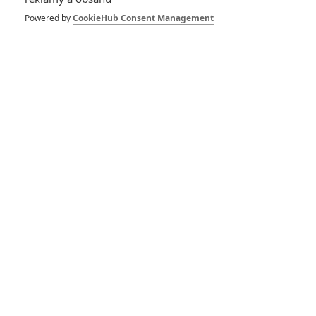
Powered by
CookieHub Consent Management
Michael: Jacksonův
nákladný životopis se z
velké části musí přetočit
RECENZE FILMŮ
10
Recenze: Zcela výjimečná Gerta
Schnirch nebarví hnus českých dějin
narůžovo
5
Recenze: Záhada strašidelného
zámku úroveň štědrovečerních
pohádek nepozvedla