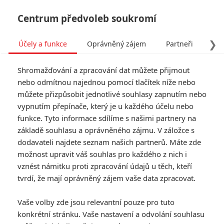
Centrum předvoleb soukromí
❯
Účely a funkce
Oprávněný zájem
Partneři
Pro
Tog
Shromažďování a zpracování dat můžete přijmout
navi
nebo odmítnou najednou pomocí tlačítek níže nebo
můžete přizpůsobit jednotlivé souhlasy zapnutím nebo
Michael: Hlavní prioritou
vypnutím přepínače, který je u každého účelu nebo
funkce. Tyto informace sdílíme s našimi partnery na
bude věrně hudební ikonu
základě souhlasu a oprávněného zájmu. V záložce s
napodobit
dodavateli najdete seznam našich partnerů. Máte zde
možnost upravit váš souhlas pro každého z nich i
vznést námitku proti zpracování údajů u těch, kteří
Napsal:
Anarvin
, 13.02.2026 09:00
tvrdí, že mají oprávněný zájem vaše data zpracovat.
« Předchozí
Další »
Vaše volby zde jsou relevantní pouze pro tuto
konkrétní stránku. Vaše nastavení a odvolání souhlasu