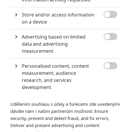
KOMENTÁŘE
0
Store and/or access information

on a device
Vstoupit do diskuze
Advertising based on limited

data and advertising
SOUVISEJÍCÍ ČLÁNKY
measurement
Michael: Trailer
Personalised content, content
signalizuje, že nás čeká

measurement, audience
Jacksonova imitace
research, and services
development
Udělením souhlasu s účely a funkcemi zde uvedenými
Michael: Velkofilm o
dáváte nám i našim partnerům možnost: Ensure
Jacksonovi chystá
security, prevent and detect fraud, and fix errors,
rozpůlení
Deliver and present advertising and content