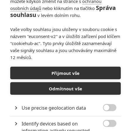
můžete kdykoli změnit na stránce s
ochranou
Správa
osobních údajů
nebo kliknutím na tlačítko
souhlasu
v levém dolním rohu.
Vaše volby souhlasu jsou uloženy v souboru cookie s
názvem "euconsent-v2" a v úložišti zařízení pod klíčem
"cookiehub-ac". Tyto prvky úložiště zaznamenávají
vaše signály souhlasu a jsou uchovávány maximálně
12 měsíců.
Lionsgate
Michael (2026) | Fandíme filmu
Přijmout vše
GALERIE
Odmítnout vše
Use precise geolocation data

Identify devices based on

information actively requested