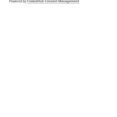
Powered by
CookieHub Consent Management
Michael: Jacksonův
nákladný životopis se z
velké části musí přetočit
RECENZE FILMŮ
10
Recenze: Zcela výjimečná Gerta
Schnirch nebarví hnus českých dějin
narůžovo
5
Recenze: Záhada strašidelného
zámku úroveň štědrovečerních
pohádek nepozvedla