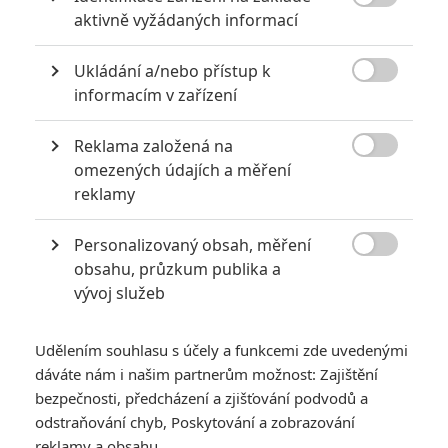

aktivně vyžádaných informací
KOMENTÁŘE
0
Ukládání a/nebo přístup k

informacím v zařízení
Vstoupit do diskuze
Reklama založená na

SOUVISEJÍCÍ ČLÁNKY
omezených údajích a měření
reklamy
Opičí muž: Nová videa z
Personalizovaný obsah, měření
natáčení jsou masakr

obsahu, průzkum publika a
vývoj služeb
Udělením souhlasu s účely a funkcemi zde uvedenými
dáváte nám i našim partnerům možnost: Zajištění
Opičí muž: Brutální
akční pomsta má další
bezpečnosti, předcházení a zjišťování podvodů a
narvaný trailer
odstraňování chyb, Poskytování a zobrazování
reklamy a obsahu