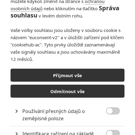
můžete kdykoli změnit na stránce s
ochranou
Správa
osobních údajů
nebo kliknutím na tlačítko
souhlasu
v levém dolním rohu.
Vaše volby souhlasu jsou uloženy v souboru cookie s
názvem "euconsent-v2" a v úložišti zařízení pod klíčem
"cookiehub-ac". Tyto prvky úložiště zaznamenávají
vaše signály souhlasu a jsou uchovávány maximálně
12 měsíců.
Universal Pictures
Opičí muž (2024) | Fandíme filmu
Přijmout vše
GALERIE
Odmítnout vše
Používání přesných údajů o

zeměpisné poloze
Identifikace zařízení na základě