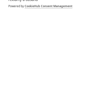
Powered by
CookieHub Consent Management
Opičí muž: Nová
ochutnávka ze skvěle
hodnocené akce
Opičí muž: Akční řežba v
nové ukázce vypadá
zatraceně hutně
Deadpool 3, Twisters a
další novinky o víkendu
předvedou trailery