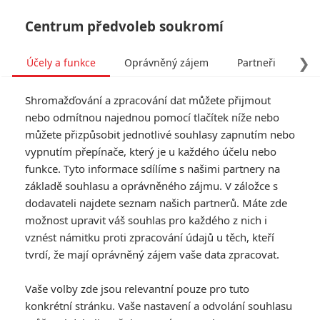
Centrum předvoleb soukromí
❯
Účely a funkce
Oprávněný zájem
Partneři
Pro
Tog
Shromažďování a zpracování dat můžete přijmout
navi
nebo odmítnou najednou pomocí tlačítek níže nebo
můžete přizpůsobit jednotlivé souhlasy zapnutím nebo
Opičí muž klepe na dveře
vypnutím přepínače, který je u každého účelu nebo
funkce. Tyto informace sdílíme s našimi partnery na
kin a sází další vymazlený
základě souhlasu a oprávněného zájmu. V záložce s
trailer
dodavateli najdete seznam našich partnerů. Máte zde
možnost upravit váš souhlas pro každého z nich i
vznést námitku proti zpracování údajů u těch, kteří
Napsal:
Anarvin
, 02.04.2024 13:17
tvrdí, že mají oprávněný zájem vaše data zpracovat.
« Předchozí
Další »
Vaše volby zde jsou relevantní pouze pro tuto
konkrétní stránku. Vaše nastavení a odvolání souhlasu