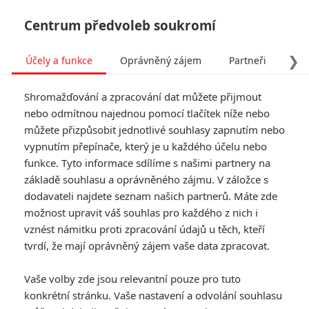
Centrum předvoleb soukromí
❯
Účely a funkce
Oprávněný zájem
Partneři
Pro
Tog
Shromažďování a zpracování dat můžete přijmout
navi
nebo odmítnou najednou pomocí tlačítek níže nebo
můžete přizpůsobit jednotlivé souhlasy zapnutím nebo
vypnutím přepínače, který je u každého účelu nebo
funkce. Tyto informace sdílíme s našimi partnery na
základě souhlasu a oprávněného zájmu. V záložce s
dodavateli najdete seznam našich partnerů. Máte zde
možnost upravit váš souhlas pro každého z nich i
vznést námitku proti zpracování údajů u těch, kteří
tvrdí, že mají oprávněný zájem vaše data zpracovat.
Vaše volby zde jsou relevantní pouze pro tuto
konkrétní stránku. Vaše nastavení a odvolání souhlasu