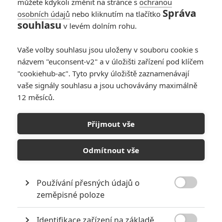
můžete kdykoli změnit na stránce s
ochranou
Správa
osobních údajů
nebo kliknutím na tlačítko
souhlasu
v levém dolním rohu.
Vaše volby souhlasu jsou uloženy v souboru cookie s
názvem "euconsent-v2" a v úložišti zařízení pod klíčem
"cookiehub-ac". Tyto prvky úložiště zaznamenávají
vaše signály souhlasu a jsou uchovávány maximálně
12 měsíců.
Opičí muž: Nová
ochutnávka ze skvěle
Přijmout vše
hodnocené akce
Odmítnout vše
Napsal:
Petr Slavík - (Anarvin)
, 12.03.2024 21:10
Používání přesných údajů o

zeměpisné poloze
Identifikace zařízení na základě