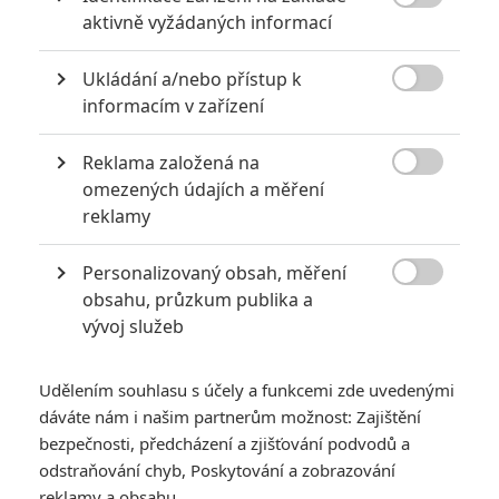

aktivně vyžádaných informací
Ukládání a/nebo přístup k

informacím v zařízení
Reklama založená na
Universal Pictures

omezených údajích a měření
Zobrazit dalších 6 obrázků
reklamy
Personalizovaný obsah, měření
Dev Patel se skvěle uvedl jako akční hvězda i tvůrce.

obsahu, průzkum publika a
Recenzenti Monkey Mana srovnávají s Johnem Wickem.
vývoj služeb
Akční film
Opičí muž
(
Monkey Man
) není v širším povědomí
nikterak dlouho, ale o to výrazněji na sebe od
prvního
Udělením souhlasu s účely a funkcemi zde uvedenými
lednového traileru
dokáže upozorňovat. Jednotlivé
ukázky
dáváte nám i našim partnerům možnost: Zajištění
jsou atmosferické a nabité šťavnatou akcí. Platí to i o
bezpečnosti, předcházení a zjišťování podvodů a
odstraňování chyb, Poskytování a zobrazování
nejnovějším videu, jež je z větší části zaměřené na rvačku v
reklamy a obsahu