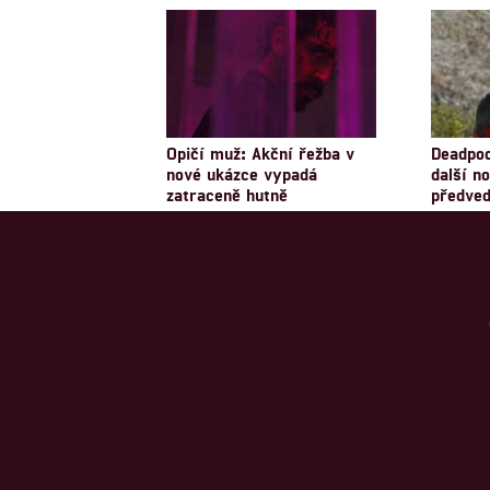
Opičí muž: Akční řežba v
Deadpoo
nové ukázce vypadá
další n
zatraceně hutně
předved