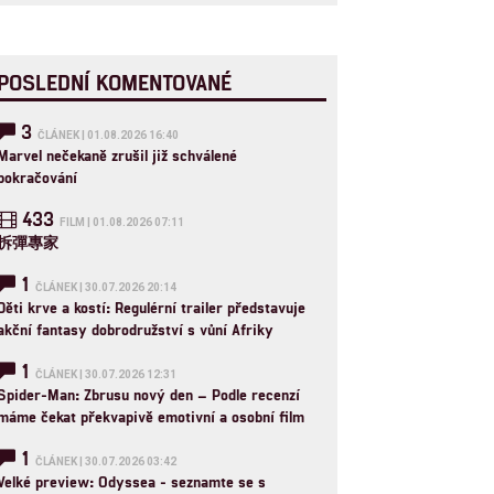
POSLEDNÍ KOMENTOVANÉ
3
ČLÁNEK | 01.08.2026 16:40
Marvel nečekaně zrušil již schválené
pokračování
433
FILM | 01.08.2026 07:11
拆彈專家
1
ČLÁNEK | 30.07.2026 20:14
Děti krve a kostí: Regulérní trailer představuje
akční fantasy dobrodružství s vůní Afriky
1
ČLÁNEK | 30.07.2026 12:31
Spider-Man: Zbrusu nový den – Podle recenzí
máme čekat překvapivě emotivní a osobní film
1
ČLÁNEK | 30.07.2026 03:42
Velké preview: Odyssea - seznamte se s