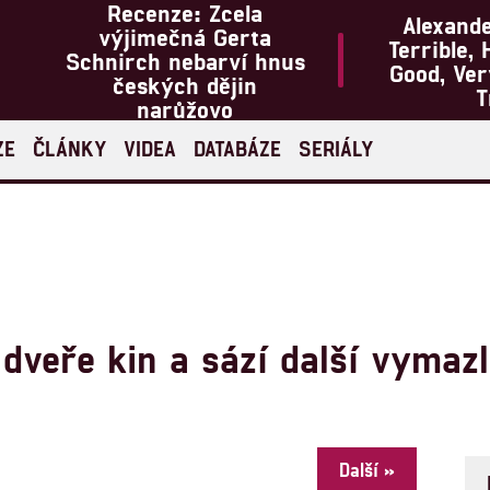
Recenze: Zcela
Alexand
výjimečná Gerta
Terrible, 
Schnirch nebarví hnus
Good, Ve
českých dějin
T
narůžovo
ZE
ČLÁNKY
VIDEA
DATABÁZE
SERIÁLY
dveře kin a sází další vymazl
Další »