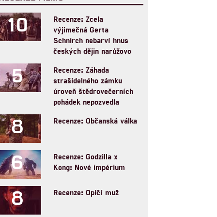
10
Recenze: Zcela
výjimečná Gerta
Schnirch nebarví hnus
českých dějin narůžovo
5
Recenze: Záhada
strašidelného zámku
úroveň štědrovečerních
pohádek nepozvedla
8
Recenze: Občanská válka
6
Recenze: Godzilla x
Kong: Nové impérium
8
Recenze: Opičí muž