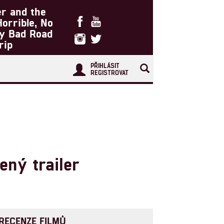
er and the
Horrible, No
ry Bad Road
rip
PŘIHLÁSIT
REGISTROVAT
ený trailer
RECENZE FILMŮ