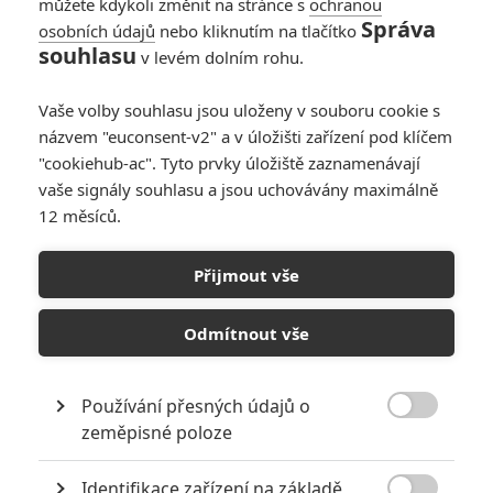
můžete kdykoli změnit na stránce s
ochranou
Správa
osobních údajů
nebo kliknutím na tlačítko
souhlasu
v levém dolním rohu.
Vaše volby souhlasu jsou uloženy v souboru cookie s
názvem "euconsent-v2" a v úložišti zařízení pod klíčem
"cookiehub-ac". Tyto prvky úložiště zaznamenávají
Universal Pictures
vaše signály souhlasu a jsou uchovávány maximálně
Opičí muž (2024) | Fandíme filmu
12 měsíců.
GALERIE
Přijmout vše
Odmítnout vše
Používání přesných údajů o

zeměpisné poloze
KOMENTÁŘE
0
Identifikace zařízení na základě