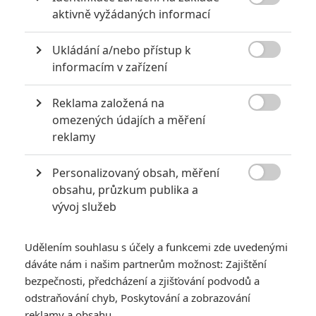

aktivně vyžádaných informací
Vstoupit do diskuze
Ukládání a/nebo přístup k

informacím v zařízení
SOUVISEJÍCÍ ČLÁNKY
Reklama založená na

omezených údajích a měření
Opičí muž: Nová videa z
natáčení jsou masakr
reklamy
Personalizovaný obsah, měření

obsahu, průzkum publika a
vývoj služeb
Opičí muž: Brutální
akční pomsta má další
Udělením souhlasu s účely a funkcemi zde uvedenými
narvaný trailer
dáváte nám i našim partnerům možnost: Zajištění
bezpečnosti, předcházení a zjišťování podvodů a
odstraňování chyb, Poskytování a zobrazování
reklamy a obsahu