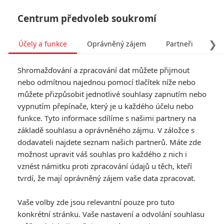
Centrum předvoleb soukromí
❯
Účely a funkce
Oprávněný zájem
Partneři
Pro
Tog
Shromažďování a zpracování dat můžete přijmout
navi
nebo odmítnou najednou pomocí tlačítek níže nebo
můžete přizpůsobit jednotlivé souhlasy zapnutím nebo
Opičí muž klepe na dveře
vypnutím přepínače, který je u každého účelu nebo
funkce. Tyto informace sdílíme s našimi partnery na
kin a sází další vymazlený
základě souhlasu a oprávněného zájmu. V záložce s
trailer
dodavateli najdete seznam našich partnerů. Máte zde
možnost upravit váš souhlas pro každého z nich i
vznést námitku proti zpracování údajů u těch, kteří
Napsal:
Anarvin
, 02.04.2024 13:17
tvrdí, že mají oprávněný zájem vaše data zpracovat.
« Předchozí
Další »
Vaše volby zde jsou relevantní pouze pro tuto
konkrétní stránku. Vaše nastavení a odvolání souhlasu