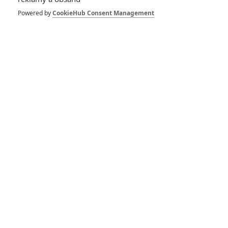
Opičí muž: Nová
Powered by
CookieHub Consent Management
ochutnávka ze skvěle
hodnocené akce
Opičí muž: Akční řežba v
nové ukázce vypadá
zatraceně hutně
Deadpool 3, Twisters a
další novinky o víkendu
předvedou trailery