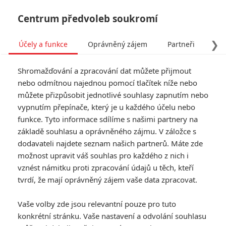
Centrum předvoleb soukromí
❯
Účely a funkce
Oprávněný zájem
Partneři
Pro
Tog
Shromažďování a zpracování dat můžete přijmout
navi
nebo odmítnou najednou pomocí tlačítek níže nebo
můžete přizpůsobit jednotlivé souhlasy zapnutím nebo
Gran Turismo: Teaser
vypnutím přepínače, který je u každého účelu nebo
funkce. Tyto informace sdílíme s našimi partnery na
poodhaluje závodní film
základě souhlasu a oprávněného zájmu. V záložce s
dodavateli najdete seznam našich partnerů. Máte zde
Napsal:
Anarvin
, 01.05.2023 18:11
možnost upravit váš souhlas pro každého z nich i
vznést námitku proti zpracování údajů u těch, kteří
tvrdí, že mají oprávněný zájem vaše data zpracovat.
« Předchozí
Další »
Vaše volby zde jsou relevantní pouze pro tuto
konkrétní stránku. Vaše nastavení a odvolání souhlasu