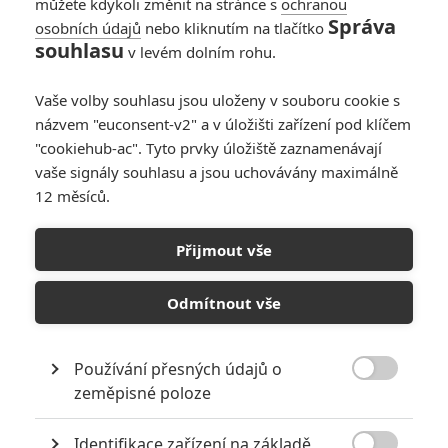
můžete kdykoli změnit na stránce s
ochranou
Správa
osobních údajů
nebo kliknutím na tlačítko
souhlasu
v levém dolním rohu.
Vaše volby souhlasu jsou uloženy v souboru cookie s
názvem "euconsent-v2" a v úložišti zařízení pod klíčem
"cookiehub-ac". Tyto prvky úložiště zaznamenávají
vaše signály souhlasu a jsou uchovávány maximálně
12 měsíců.
Sony Pictures
Gran Turismo (2023) | Fandíme filmu
Přijmout vše
GALERIE
Odmítnout vše
Používání přesných údajů o

zeměpisné poloze
Identifikace zařízení na základě