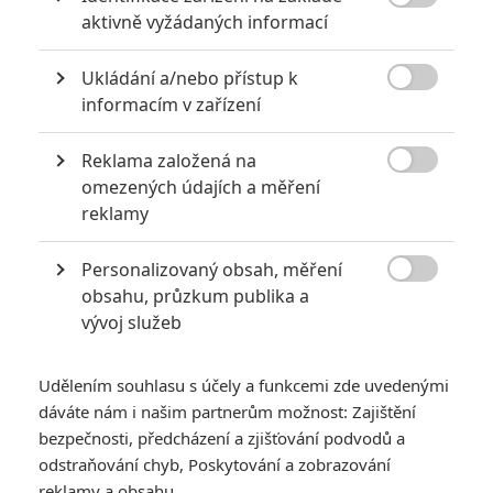

KOMENTÁŘE
1
aktivně vyžádaných informací
Ukládání a/nebo přístup k

informacím v zařízení
Martin
| 2023-05-02 22:27:48
Blomkampa je na takové filmy škoda radši měl natočit
Reklama založená na
Distrikt 10

omezených údajích a měření
reklamy
Vstoupit do diskuze
Personalizovaný obsah, měření

obsahu, průzkum publika a
SOUVISEJÍCÍ ČLÁNKY
vývoj služeb
A Quiet Place: Day One –
Na zvuk citlivá monstra
Udělením souhlasu s účely a funkcemi zde uvedenými
zničí nejhlučnější město
dáváte nám i našim partnerům možnost: Zajištění
na světě
bezpečnosti, předcházení a zjišťování podvodů a
odstraňování chyb, Poskytování a zobrazování
reklamy a obsahu