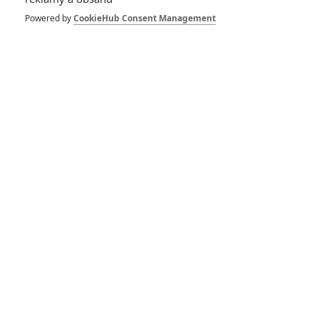
Powered by
CookieHub Consent Management
Gran Turismo: První
upoutávka zkouší navodit
dojem ze závodění
Gran Turismo: Spice Girl
Geri Halliwell míří na
filmové závody
RECENZE FILMŮ
10
Recenze: Zcela výjimečná Gerta
Schnirch nebarví hnus českých dějin
narůžovo