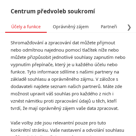
Centrum předvoleb soukromí
❯
Účely a funkce
Oprávněný zájem
Partneři
Pro
Tog
Shromažďování a zpracování dat můžete přijmout
navi
nebo odmítnou najednou pomocí tlačítek níže nebo
můžete přizpůsobit jednotlivé souhlasy zapnutím nebo
vypnutím přepínače, který je u každého účelu nebo
funkce. Tyto informace sdílíme s našimi partnery na
základě souhlasu a oprávněného zájmu. V záložce s
dodavateli najdete seznam našich partnerů. Máte zde
možnost upravit váš souhlas pro každého z nich i
vznést námitku proti zpracování údajů u těch, kteří
tvrdí, že mají oprávněný zájem vaše data zpracovat.
Vaše volby zde jsou relevantní pouze pro tuto
konkrétní stránku. Vaše nastavení a odvolání souhlasu