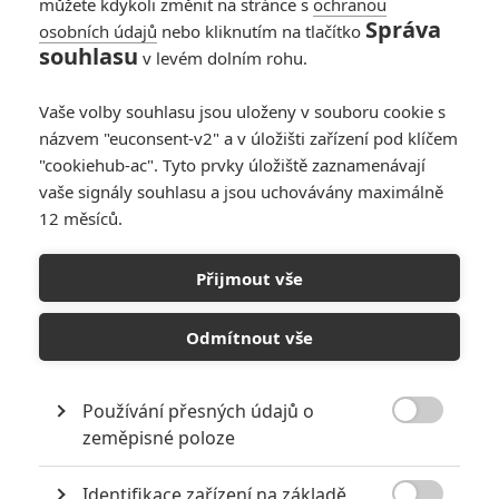
můžete kdykoli změnit na stránce s
ochranou
Správa
osobních údajů
nebo kliknutím na tlačítko
souhlasu
v levém dolním rohu.
Vaše volby souhlasu jsou uloženy v souboru cookie s
názvem "euconsent-v2" a v úložišti zařízení pod klíčem
"cookiehub-ac". Tyto prvky úložiště zaznamenávají
vaše signály souhlasu a jsou uchovávány maximálně
12 měsíců.
Gran Turismo: Spice Girl
Geri Halliwell míří na
Přijmout vše
filmové závody
Odmítnout vše
Napsal:
Petr Slavík - (Anarvin)
, 04.11.2022 22:50
Používání přesných údajů o

zeměpisné poloze
Identifikace zařízení na základě