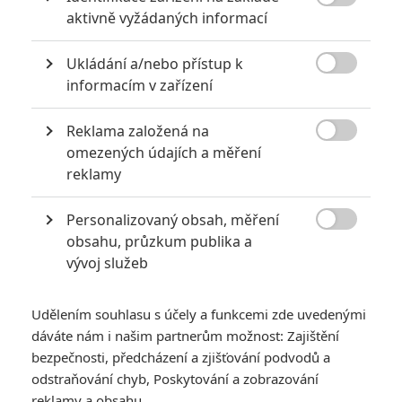

aktivně vyžádaných informací
Ukládání a/nebo přístup k

informacím v zařízení
Reklama založená na
Sony

omezených údajích a měření
reklamy
Závodní film inspirovaný populární videohrou rozšířil
obsazení o několik nových tváří.
Personalizovaný obsah, měření

Režisér
Neill Blomkamp
připravuje filmovou adaptaci
obsahu, průzkum publika a
vývoj služeb
videohry
Gran Turismo
. Snímek volně inspirovaný
skutečnými událostmi přinese příběh mladíka, který se od
Playstationu
dostane až na skutečný závodní okruh.
Udělením souhlasu s účely a funkcemi zde uvedenými
dáváte nám i našim partnerům možnost: Zajištění
Čtěte také:
Lamborghini: Nový biják představí vznik
bezpečnosti, předcházení a zjišťování podvodů a
ikonické automobilky
odstraňování chyb, Poskytování a zobrazování
reklamy a obsahu