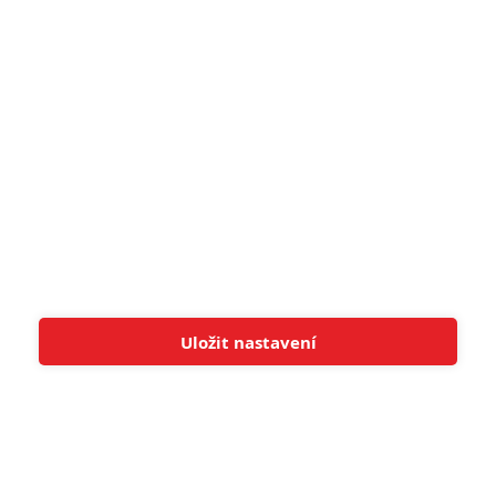
8
Recenze: Občanská válka
6
Recenze: Godzilla x Kong: Nové
impérium
8
Recenze: Opičí muž
POSLEDNÍ KOMENTOVANÉ
Uložit nastavení
Tato stránka používá soubory cookies.
Více informací
Rozumím
3
ČLÁNEK | 01.08.2026 16:40
Marvel nečekaně zrušil již schválené pokračování
433
FILM | 01.08.2026 07:11
拆彈專家