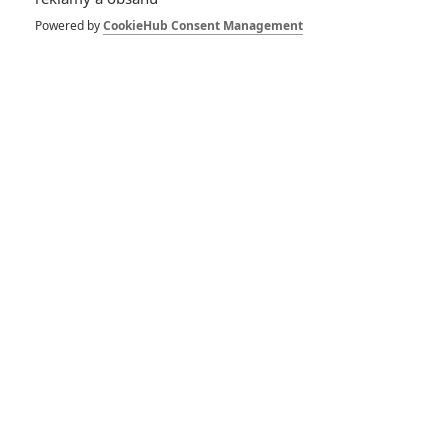
Powered by
CookieHub Consent Management
KOMENTÁŘE
0
Vstoupit do diskuze
SOUVISEJÍCÍ ČLÁNKY
John Wick: Sofie v
podání Halle Berry může
dostat vlastní film
Continental: Seriál z
historie vražedného
světa Johna Wicka