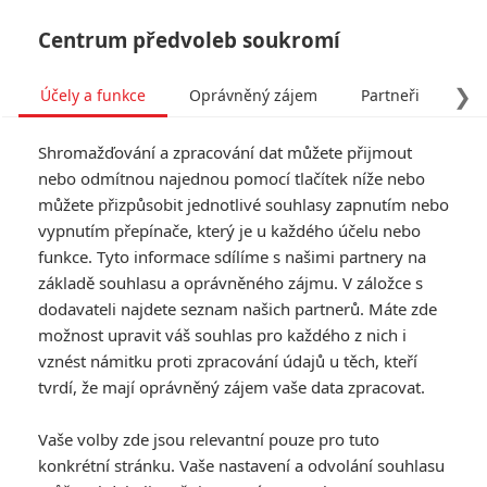
Centrum předvoleb soukromí
❯
Účely a funkce
Oprávněný zájem
Partneři
Pro
Tog
Shromažďování a zpracování dat můžete přijmout
navi
nebo odmítnou najednou pomocí tlačítek níže nebo
můžete přizpůsobit jednotlivé souhlasy zapnutím nebo
Ballerina: Návrat Keanu
vypnutím přepínače, který je u každého účelu nebo
funkce. Tyto informace sdílíme s našimi partnery na
Reevese v roli Johna Wicka
základě souhlasu a oprávněného zájmu. V záložce s
potvrzen
dodavateli najdete seznam našich partnerů. Máte zde
možnost upravit váš souhlas pro každého z nich i
vznést námitku proti zpracování údajů u těch, kteří
Napsal:
Anarvin
, 09.11.2022 06:00
tvrdí, že mají oprávněný zájem vaše data zpracovat.
« Předchozí
Další »
Vaše volby zde jsou relevantní pouze pro tuto
konkrétní stránku. Vaše nastavení a odvolání souhlasu