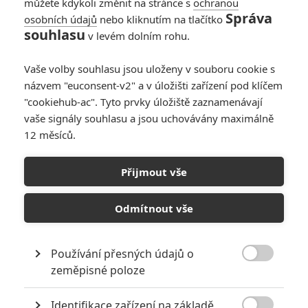
můžete kdykoli změnit na stránce s
ochranou
Správa
osobních údajů
nebo kliknutím na tlačítko
souhlasu
v levém dolním rohu.
Vaše volby souhlasu jsou uloženy v souboru cookie s
názvem "euconsent-v2" a v úložišti zařízení pod klíčem
"cookiehub-ac". Tyto prvky úložiště zaznamenávají
vaše signály souhlasu a jsou uchovávány maximálně
12 měsíců.
Přijmout vše
Odmítnout vše
Používání přesných údajů o

zeměpisné poloze
Identifikace zařízení na základě