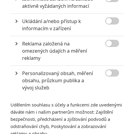

aktivně vyžádaných informací
Ukládání a/nebo přístup k

informacím v zařízení
Reklama založená na

omezených údajích a měření
reklamy
Ana de Armas
Personalizovaný obsah, měření
Ana de Armas v zákulisí natáčení filmu Ballerina | Fandíme filmu

obsahu, průzkum publika a
vývoj služeb
GALERIE
Udělením souhlasu s účely a funkcemi zde uvedenými
dáváte nám i našim partnerům možnost: Zajištění
bezpečnosti, předcházení a zjišťování podvodů a
odstraňování chyb, Poskytování a zobrazování
reklamy a obsahu