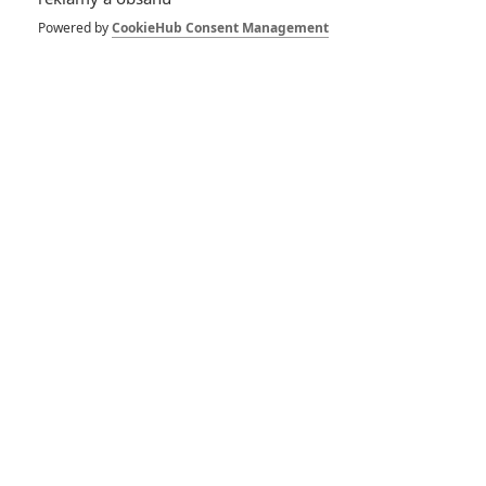
Daniel Isn't Real: Syn
Arnolda
Powered by
CookieHub Consent Management
Schwarzeneggera je zlý
imaginární kamarád,
kterého nechcete
Gideon Falls: Čeká nás
adaptace oceňovaného
hororového komiksu pod
záštitou Jamese Wana
RECENZE FILMŮ
10
Recenze: Zcela výjimečná Gerta
Schnirch nebarví hnus českých dějin
narůžovo