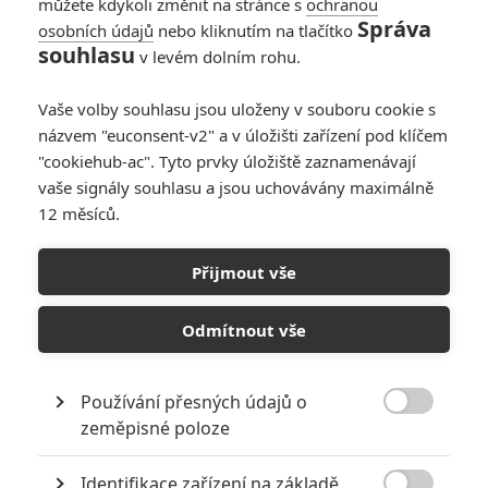
můžete kdykoli změnit na stránce s
ochranou
Správa
osobních údajů
nebo kliknutím na tlačítko
souhlasu
v levém dolním rohu.
Vaše volby souhlasu jsou uloženy v souboru cookie s
názvem "euconsent-v2" a v úložišti zařízení pod klíčem
"cookiehub-ac". Tyto prvky úložiště zaznamenávají
vaše signály souhlasu a jsou uchovávány maximálně
12 měsíců.
Přijmout vše
Focus Features
Odmítnout vše
Poslední noc v Soho | Fandíme filmu
Používání přesných údajů o
GALERIE

zeměpisné poloze
Identifikace zařízení na základě