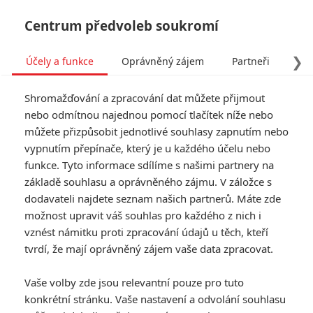
Centrum předvoleb soukromí
❯
Účely a funkce
Oprávněný zájem
Partneři
Pro
Tog
Shromažďování a zpracování dat můžete přijmout
navi
nebo odmítnou najednou pomocí tlačítek níže nebo
můžete přizpůsobit jednotlivé souhlasy zapnutím nebo
Poslední noc v Soho: Neony
vypnutím přepínače, který je u každého účelu nebo
funkce. Tyto informace sdílíme s našimi partnery na
prosáklá noční můra v
základě souhlasu a oprávněného zájmu. V záložce s
traileru slibuje mrazivý
dodavateli najdete seznam našich partnerů. Máte zde
možnost upravit váš souhlas pro každého z nich i
zážitek
vznést námitku proti zpracování údajů u těch, kteří
tvrdí, že mají oprávněný zájem vaše data zpracovat.
Napsal:
Anarvin
, 25.05.2021 18:54
Vaše volby zde jsou relevantní pouze pro tuto
konkrétní stránku. Vaše nastavení a odvolání souhlasu
« Předchozí
Další »