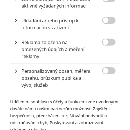

aktivně vyžádaných informací
Ukládání a/nebo přístup k

informacím v zařízení
KOMENTÁŘE
0
Reklama založená na

omezených údajích a měření
Vstoupit do diskuze
reklamy
Personalizovaný obsah, měření
SOUVISEJÍCÍ ČLÁNKY

obsahu, průzkum publika a
vývoj služeb
Dobrou, mámo: V
chystaném thrilleru si
chlapci myslí, že někdo
Udělením souhlasu s účely a funkcemi zde uvedenými
vyměnil jejich mámu
dáváte nám i našim partnerům možnost: Zajištění
bezpečnosti, předcházení a zjišťování podvodů a
odstraňování chyb, Poskytování a zobrazování
reklamy a obsahu