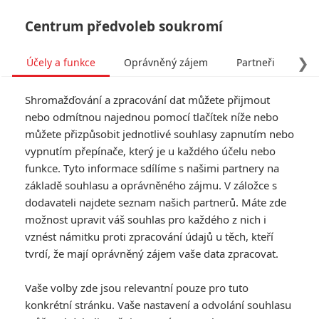
Centrum předvoleb soukromí
❯
Účely a funkce
Oprávněný zájem
Partneři
Pro
Tog
Shromažďování a zpracování dat můžete přijmout
navi
nebo odmítnou najednou pomocí tlačítek níže nebo
můžete přizpůsobit jednotlivé souhlasy zapnutím nebo
Poslední noc v Soho: Neony
vypnutím přepínače, který je u každého účelu nebo
funkce. Tyto informace sdílíme s našimi partnery na
prosáklá noční můra v
základě souhlasu a oprávněného zájmu. V záložce s
traileru slibuje mrazivý
dodavateli najdete seznam našich partnerů. Máte zde
možnost upravit váš souhlas pro každého z nich i
zážitek
vznést námitku proti zpracování údajů u těch, kteří
tvrdí, že mají oprávněný zájem vaše data zpracovat.
Napsal:
Anarvin
, 25.05.2021 18:54
Vaše volby zde jsou relevantní pouze pro tuto
konkrétní stránku. Vaše nastavení a odvolání souhlasu
« Předchozí
Další »