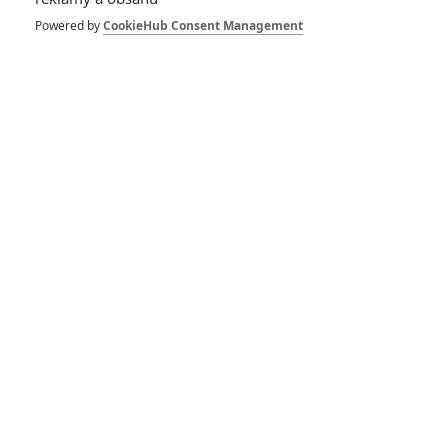
Daniel Isn't Real: Syn
Arnolda
Powered by
CookieHub Consent Management
Schwarzeneggera je zlý
imaginární kamarád,
kterého nechcete
Gideon Falls: Čeká nás
adaptace oceňovaného
hororového komiksu pod
záštitou Jamese Wana
RECENZE FILMŮ
10
Recenze: Zcela výjimečná Gerta
Schnirch nebarví hnus českých dějin
narůžovo