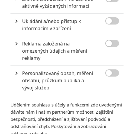

aktivně vyžádaných informací
Ukládání a/nebo přístup k

informacím v zařízení
KOMENTÁŘE
0
Reklama založená na

omezených údajích a měření
Vstoupit do diskuze
reklamy
Personalizovaný obsah, měření
SOUVISEJÍCÍ ČLÁNKY

obsahu, průzkum publika a
vývoj služeb
Dobrou, mámo: V
chystaném thrilleru si
chlapci myslí, že někdo
Udělením souhlasu s účely a funkcemi zde uvedenými
vyměnil jejich mámu
dáváte nám i našim partnerům možnost: Zajištění
bezpečnosti, předcházení a zjišťování podvodů a
odstraňování chyb, Poskytování a zobrazování
reklamy a obsahu