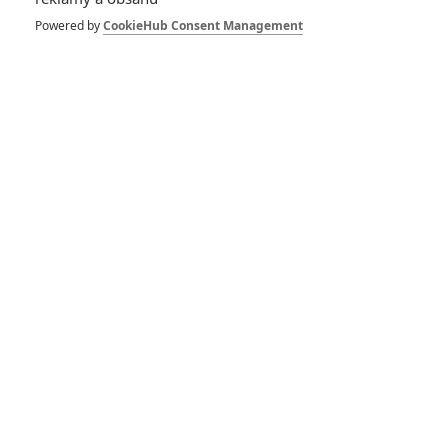
KOMENTÁŘE
1
Powered by
CookieHub Consent Management
Spike
| 2020-08-18 22:24:24
Na ten film se hodně těším, takže doufám, že to bude stát
za to.
Vstoupit do diskuze
SOUVISEJÍCÍ ČLÁNKY
A Time Lost: Millie
Bobby Brown produkuje
filmové drama pro
Netflix