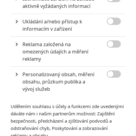

aktivně vyžádaných informací
Ukládání a/nebo přístup k

informacím v zařízení
Reklama založená na

Netflix
omezených údajích a měření
Enola Holmes: Mladší sestra legendárního detektiva se
reklamy
představuje v první upoutávce | Fandíme filmu
Personalizovaný obsah, měření
GALERIE

obsahu, průzkum publika a
vývoj služeb
Udělením souhlasu s účely a funkcemi zde uvedenými
dáváte nám i našim partnerům možnost: Zajištění
bezpečnosti, předcházení a zjišťování podvodů a
odstraňování chyb, Poskytování a zobrazování
reklamy a obsahu