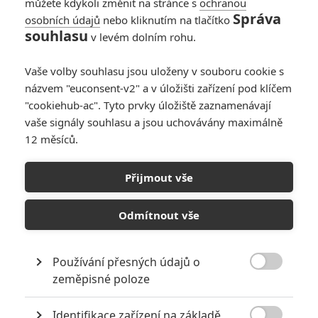
můžete kdykoli změnit na stránce s
ochranou
Správa
osobních údajů
nebo kliknutím na tlačítko
souhlasu
v levém dolním rohu.
Vaše volby souhlasu jsou uloženy v souboru cookie s
názvem "euconsent-v2" a v úložišti zařízení pod klíčem
"cookiehub-ac". Tyto prvky úložiště zaznamenávají
vaše signály souhlasu a jsou uchovávány maximálně
12 měsíců.
Přijmout vše
Odmítnout vše
Používání přesných údajů o

zeměpisné poloze
Identifikace zařízení na základě