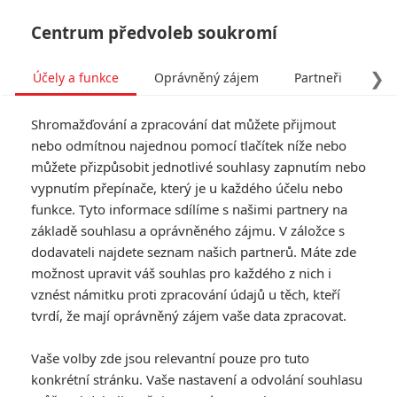
Centrum předvoleb soukromí
❯
Účely a funkce
Oprávněný zájem
Partneři
Pro
Tog
Shromažďování a zpracování dat můžete přijmout
navi
nebo odmítnou najednou pomocí tlačítek níže nebo
můžete přizpůsobit jednotlivé souhlasy zapnutím nebo
Enola Holmes: Mladší sestra
vypnutím přepínače, který je u každého účelu nebo
funkce. Tyto informace sdílíme s našimi partnery na
legendárního detektiva se
základě souhlasu a oprávněného zájmu. V záložce s
představuje v první
dodavateli najdete seznam našich partnerů. Máte zde
možnost upravit váš souhlas pro každého z nich i
upoutávce
vznést námitku proti zpracování údajů u těch, kteří
tvrdí, že mají oprávněný zájem vaše data zpracovat.
Napsal:
Jaaaara
, 17.08.2020 18:10
Vaše volby zde jsou relevantní pouze pro tuto
konkrétní stránku. Vaše nastavení a odvolání souhlasu
« Předchozí
Další »