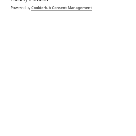
Vstoupit do diskuze
Powered by
CookieHub Consent Management
SOUVISEJÍCÍ ČLÁNKY
Stranger Things 4: Počet
epizod opět narůstá
Beyond Skyline nebude
tak úplně pokračování
Vetřelec 5: Sigourney