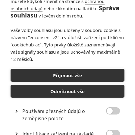
můžete kdykoli změnit na stránce s
ochranou
Správa
osobních údajů
nebo kliknutím na tlačítko
souhlasu
v levém dolním rohu.
Vaše volby souhlasu jsou uloženy v souboru cookie s
názvem "euconsent-v2" a v úložišti zařízení pod klíčem
"cookiehub-ac". Tyto prvky úložiště zaznamenávají
vaše signály souhlasu a jsou uchovávány maximálně
12 měsíců.
Přijmout vše
Odmítnout vše
Používání přesných údajů o

zeměpisné poloze
Identifikace zařízení na základě