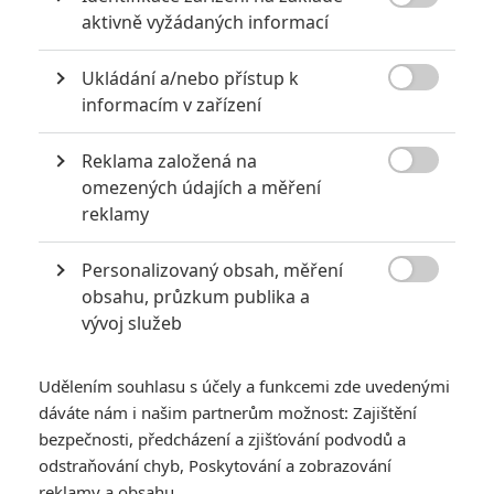

aktivně vyžádaných informací
Ukládání a/nebo přístup k

informacím v zařízení
Shudder
The Beach House: V novém hororu číhá v moři cosi slizkého |
Reklama založená na
Fandíme filmu

omezených údajích a měření
reklamy
GALERIE
Personalizovaný obsah, měření

obsahu, průzkum publika a
vývoj služeb
Udělením souhlasu s účely a funkcemi zde uvedenými
dáváte nám i našim partnerům možnost: Zajištění
bezpečnosti, předcházení a zjišťování podvodů a
KOMENTÁŘE
0
odstraňování chyb, Poskytování a zobrazování
reklamy a obsahu