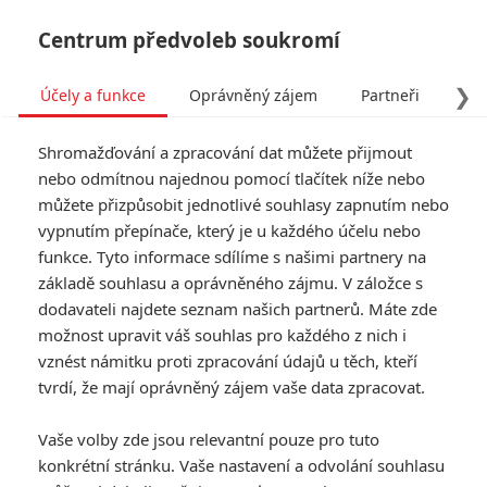
Centrum předvoleb soukromí
❯
Účely a funkce
Oprávněný zájem
Partneři
Pro
Tog
Shromažďování a zpracování dat můžete přijmout
navi
nebo odmítnou najednou pomocí tlačítek níže nebo
můžete přizpůsobit jednotlivé souhlasy zapnutím nebo
The Beach House: V novém
vypnutím přepínače, který je u každého účelu nebo
funkce. Tyto informace sdílíme s našimi partnery na
hororu číhá v moři cosi
základě souhlasu a oprávněného zájmu. V záložce s
slizkého
dodavateli najdete seznam našich partnerů. Máte zde
možnost upravit váš souhlas pro každého z nich i
vznést námitku proti zpracování údajů u těch, kteří
Napsal:
Anarvin
, 05.07.2020 18:28
tvrdí, že mají oprávněný zájem vaše data zpracovat.
« Předchozí
Další »
Vaše volby zde jsou relevantní pouze pro tuto
konkrétní stránku. Vaše nastavení a odvolání souhlasu