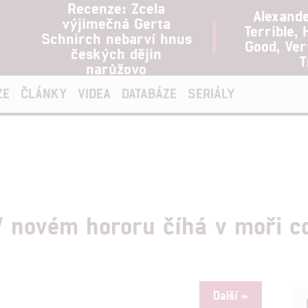
Recenze: Zcela
Alexand
výjimečná Gerta
Terrible, 
Schnirch nebarví hnus
Good, Ve
českých dějin
T
narůžovo
ZE
ČLÁNKY
VIDEA
DATABÁZE
SERIÁLY
 novém hororu číhá v moři co
Další »