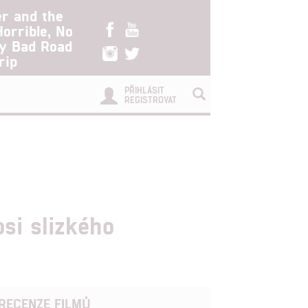
er and the
Horrible, No
ry Bad Road
rip
PŘIHLÁSIT
REGISTROVAT
si slizkého
RECENZE FILMŮ