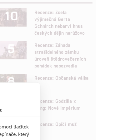
10
Recenze: Zcela
výjimečná Gerta
Schnirch nebarví hnus
českých dějin narůžovo
5
Recenze: Záhada
strašidelného zámku
úroveň štědrovečerních
pohádek nepozvedla
8
Recenze: Občanská válka
6
Recenze: Godzilla x
Kong: Nové impérium
s
8
Recenze: Opičí muž
mocí tlačítek
pínače, který