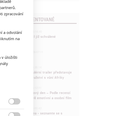
základě
partnerů.
ti zpracování
POSLEDNÍ KOMENTOVANÉ
3
ní a odvolání
ČLÁNEK | 01.08.2026 16:40
Marvel nečekaně zrušil již schválené
iknutím na
pokračování
433
FILM | 01.08.2026 07:11
v úložišti
拆彈專家
gnály
1
ČLÁNEK | 30.07.2026 20:14
Děti krve a kostí: Regulérní trailer představuje
akční fantasy dobrodružství s vůní Afriky
1
ČLÁNEK | 30.07.2026 12:31
Spider-Man: Zbrusu nový den – Podle recenzí
máme čekat překvapivě emotivní a osobní film

1
ČLÁNEK | 30.07.2026 03:42
Velké preview: Odyssea - seznamte se s