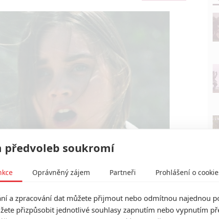
 předvoleb soukromí
nkce
Oprávněný zájem
Partneři
Prohlášení o cookie
Shudder
u číhá v moři cosi slizkého | Fandíme filmu
í a zpracování dat můžete přijmout nebo odmítnou najednou po
žete přizpůsobit jednotlivé souhlasy zapnutím nebo vypnutím pře