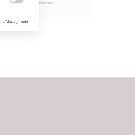
maximálně nabitým obsazením

ent Management



rtnerům
ání chyb,