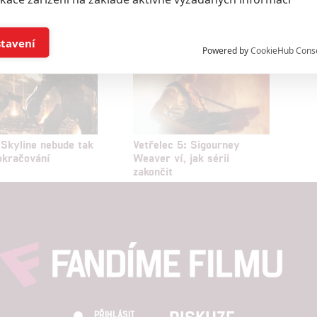
í a/nebo přístup k informacím v zařízení
stavení
Powered by
CookieHub Cons
a založená na omezených údajích a měření reklamy
alizovaný obsah, měření obsahu, průzkum publika a vývoj
Skyline nebude tak
Vetřelec 5: Sigourney
okračování
Weaver ví, jak sérii
hlasu s účely a funkcemi zde uvedenými dáváte nám i našim pa
zakončit
štění bezpečnosti, předcházení a zjišťování podvodů a odstraňov
a zobrazování reklamy a obsahu
DISKUZE
PŘIHLÁSIT