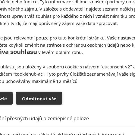
účelu nebo funkce. Tyto informace sdílíme s našimi partnery na 
rávněného zájmu. V záložce s dodavateli najdete seznam našich 
ost upravit váš souhlas pro každého z nich i vznést námitku pro
 kteří tvrdí, že mají oprávněný zájem vaše data zpracovat.
e jsou relevantní pouze pro tuto konkrétní stránku. Vaše nastave
ete kdykoli změnit na stránce s
ochranou osobních údajů
nebo kl
áva souhlasu
v levém dolním rohu.
uhlasu jsou uloženy v souboru cookie s názvem "euconsent-v2" a 
klíčem "cookiehub-ac". Tyto prvky úložiště zaznamenávají vaše si
sou uchovávány maximálně 12 měsíců.
vše
Odmítnout vše
ání přesných údajů o zeměpisné poloze
oupit do diskuze
ikace zařízení na základě aktivně vyžádaných informací