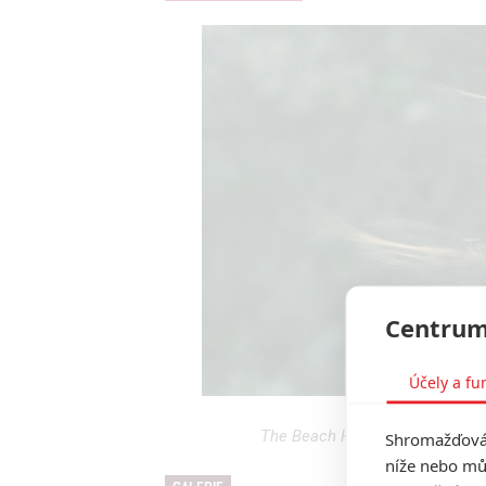
Centrum
Účely a fu
The Beach House: V novém horor
Shromažďován
níže nebo mů