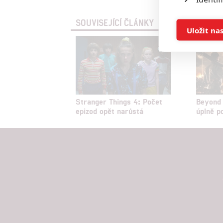
SOUVISEJÍCÍ ČLÁNKY
Ukládán
Uložit na
Reklam
Person
služeb
Stranger Things 4: Počet
Beyond 
epizod opět narůstá
úplně p
Udělením sou
možnost: Zaji
Poskytování 