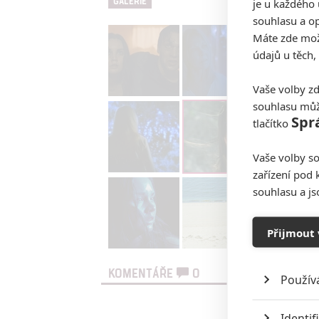
GALERIE
je u každého 
souhlasu a op
Máte zde možn
údajů u těch,
Vaše volby zd
souhlasu můž
Spr
tlačítko
Vaše volby so
zařízení pod 
souhlasu a j
Přijmout 
KOMENTÁŘE
0
Použív
Vst
Identif