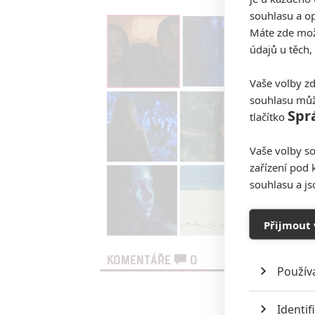
souhlasu a op
Máte zde možn
údajů u těch,
Vaše volby zd
souhlasu můž
Spr
tlačítko
Vaše volby so
zařízení pod 
souhlasu a j
Přijmout 
KOMENTÁŘE
0
Použív
Vst
Identif