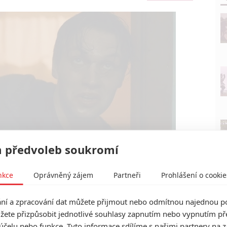
 předvoleb soukromí
nkce
Oprávněný zájem
Partneři
Prohlášení o cookie
Shudder
u číhá v moři cosi slizkého | Fandíme filmu
í a zpracování dat můžete přijmout nebo odmítnou najednou po
žete přizpůsobit jednotlivé souhlasy zapnutím nebo vypnutím pře
účelu nebo funkce. Tyto informace sdílíme s našimi partnery na 