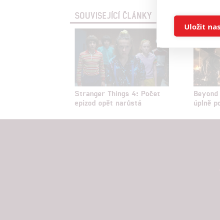
SOUVISEJÍCÍ ČLÁNKY
Ukládán
Uložit na
Reklam
Person
služeb
Stranger Things 4: Počet
Beyond 
epizod opět narůstá
úplně p
Udělením sou
možnost: Zaji
Poskytování 