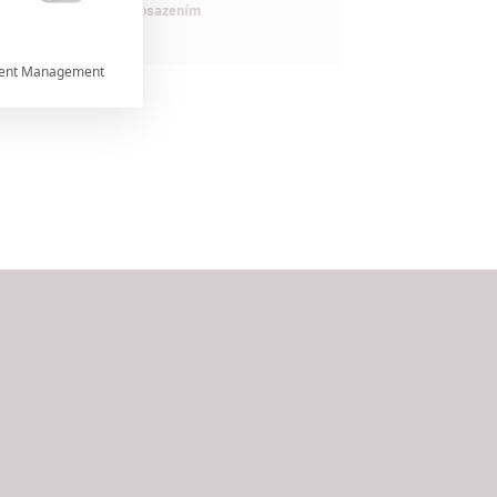
maximálně nabitým obsazením

ent Management



rtnerům
ání chyb,