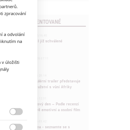
partnerů.
ti zpracování
POSLEDNÍ KOMENTOVANÉ
ní a odvolání
3
ČLÁNEK | 01.08.2026 16:40
iknutím na
Marvel nečekaně zrušil již schválené
pokračování
433
FILM | 01.08.2026 07:11
v úložišti
拆彈專家
gnály
1
ČLÁNEK | 30.07.2026 20:14
Děti krve a kostí: Regulérní trailer představuje
akční fantasy dobrodružství s vůní Afriky
1
ČLÁNEK | 30.07.2026 12:31
Spider-Man: Zbrusu nový den – Podle recenzí
máme čekat překvapivě emotivní a osobní film

1
ČLÁNEK | 30.07.2026 03:42
Velké preview: Odyssea - seznamte se s