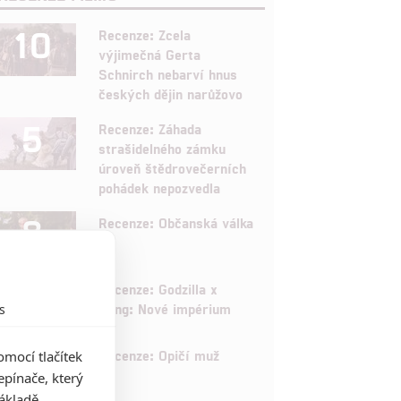
10
Recenze: Zcela
výjimečná Gerta
Schnirch nebarví hnus
českých dějin narůžovo
5
Recenze: Záhada
strašidelného zámku
úroveň štědrovečerních
pohádek nepozvedla
8
Recenze: Občanská válka
6
Recenze: Godzilla x
Kong: Nové impérium
s
8
Recenze: Opičí muž
mocí tlačítek
pínače, který
základě