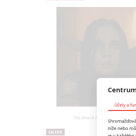
Centrum
Účely a fu
The Beach House: V novém horor
Shromažďován
níže nebo mů
GALERIE
je u každého 