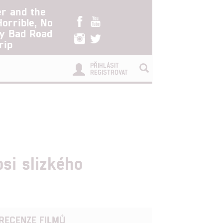
er and the
Horrible, No
ry Bad Road
rip
PŘIHLÁSIT
REGISTROVAT
si slizkého
RECENZE FILMŮ