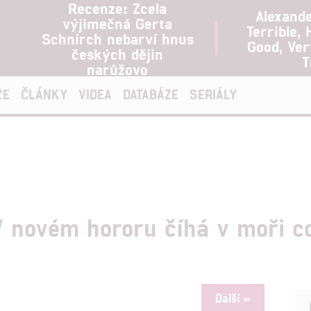
Recenze: Zcela
Alexand
výjimečná Gerta
Terrible, 
Schnirch nebarví hnus
Good, Ve
českých dějin
T
narůžovo
ZE
ČLÁNKY
VIDEA
DATABÁZE
SERIÁLY
 novém hororu číhá v moři co
Další »