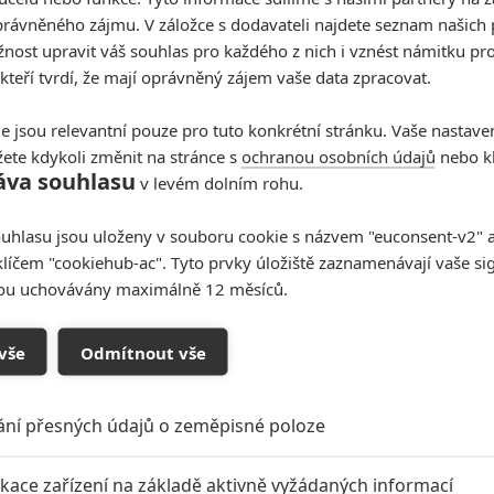
rávněného zájmu. V záložce s dodavateli najdete seznam našich 
ost upravit váš souhlas pro každého z nich i vznést námitku pro
 kteří tvrdí, že mají oprávněný zájem vaše data zpracovat.
e jsou relevantní pouze pro tuto konkrétní stránku. Vaše nastave
ete kdykoli změnit na stránce s
ochranou osobních údajů
nebo kl
áva souhlasu
v levém dolním rohu.
uhlasu jsou uloženy v souboru cookie s názvem "euconsent-v2" a 
klíčem "cookiehub-ac". Tyto prvky úložiště zaznamenávají vaše si
sou uchovávány maximálně 12 měsíců.
vše
Odmítnout vše
ání přesných údajů o zeměpisné poloze
oupit do diskuze
ikace zařízení na základě aktivně vyžádaných informací