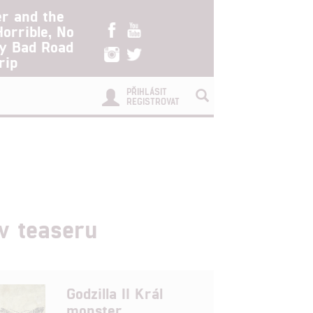
er and the
Horrible, No
ry Bad Road
rip
PŘIHLÁSIT
REGISTROVAT
 v teaseru
Godzilla II Král
monster