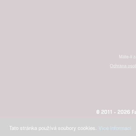
Máte-li 
Ochrana osob
© 2011 - 2026 Fan
Tato stránka používá soubory cookies.
Více informací
Konc
adblocktest