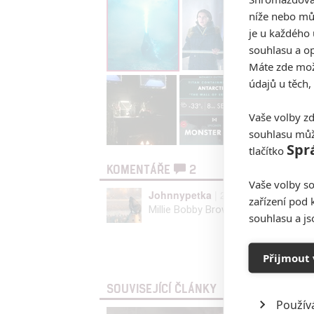
níže nebo mů
je u každého 
souhlasu a op
Máte zde možn
údajů u těch,
Vaše volby zd
souhlasu můž
Spr
tlačítko
KOMENTÁŘE
2
Vaše volby so
Johnnypetka
| 2018-07-20 20:28:07
zařízení pod 
Millie Bobby Brown a Vera Farmiga tu
souhlasu a j
Vst
Přijmout 
SOUVISEJÍCÍ ČLÁNKY
Použív