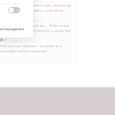

ČLÁNEK | 30.07.2026 20:14
Děti krve a kostí: Regulérní trailer představuje
akční fantasy dobrodružství s vůní Afriky

1
ČLÁNEK | 30.07.2026 12:31
Spider-Man: Zbrusu nový den – Podle recenzí
ent Management

máme čekat překvapivě emotivní a osobní film
1
ČLÁNEK | 30.07.2026 03:42

Velké preview: Odyssea - seznamte se s
maximálně nabitým obsazením

rtnerům
ání chyb,