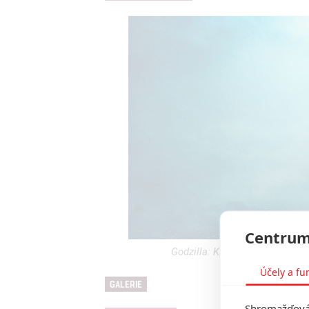
Centrum
Godzilla: King of Monsters na 
Účely a fu
GALERIE
Shromažďován