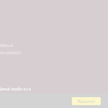
filmu.cz
vení soukromí
ncal studio s.r.o.
Rozumím
aha 5