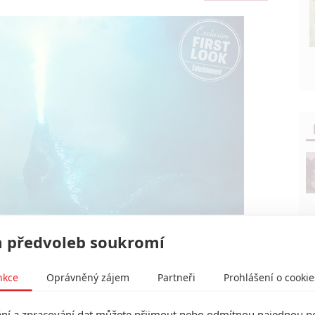
 předvoleb soukromí
plakátě, fotkách a v teaseru | Fandíme filmu
nkce
Oprávněný zájem
Partneři
Prohlášení o cookie
í a zpracování dat můžete přijmout nebo odmítnou najednou po