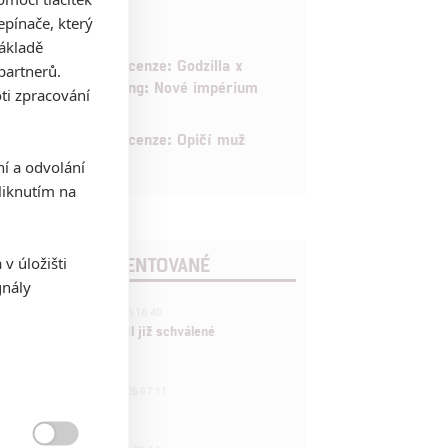
8
pínače, který
základě
6
Recenze: Godzilla x
partnerů.
Kong: Nové impérium
ti zpracování
8
Recenze: Opičí muž
ní a odvolání
iknutím na
POSLEDNÍ KOMENTOVANÉ
v úložišti
gnály
3
ČLÁNEK | 01.08.2026 16:40
Marvel nečekaně zrušil již schválené
pokračování
433
FILM | 01.08.2026 07:11
拆彈專家
1