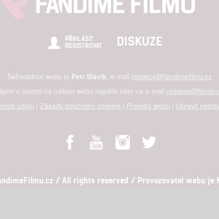
DISKUZE
PŘIHLÁSIT
REGISTROVAT
Šéfredaktor webu je
Petr Slavík
, e-mail
redakce@fandimefilmu.cz
zájem o inzerci na našem webu napište nám na e-mail
redakce@fandime
ních údajů
|
Zásady používání cookies
|
Pravidla webu
|
Upravit nasta
dimeFilmu.cz / All rights reserved / Provozovatel webu je Ko
al studio s.r.o., IČO: 03604071, Lýskova 2073/57, Stodůlky, 155 00, Pr