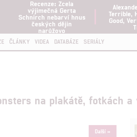
Recenze: Zcela
Alexand
výjimečná Gerta
Terrible, 
Schnirch nebarví hnus
Good, Ve
českých dějin
T
narůžovo
ZE
ČLÁNKY
VIDEA
DATABÁZE
SERIÁLY
onsters na plakátě, fotkách a
Další »