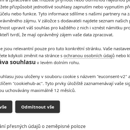
žete přizpůsobit jednotlivé souhlasy zapnutím nebo vypnutím pře
účelu nebo funkce. Tyto informace sdílíme s našimi partnery na 
rávněného zájmu. V záložce s dodavateli najdete seznam našich 
ost upravit váš souhlas pro každého z nich i vznést námitku pro
 kteří tvrdí, že mají oprávněný zájem vaše data zpracovat.
e jsou relevantní pouze pro tuto konkrétní stránku. Vaše nastave
ete kdykoli změnit na stránce s
ochranou osobních údajů
nebo kl
áva souhlasu
v levém dolním rohu.
uhlasu jsou uloženy v souboru cookie s názvem "euconsent-v2" a 
klíčem "cookiehub-ac". Tyto prvky úložiště zaznamenávají vaše si
hle dvojku si nechám líbit.
sou uchovávány maximálně 12 měsíců.
oupit do diskuze
vše
Odmítnout vše
ání přesných údajů o zeměpisné poloze