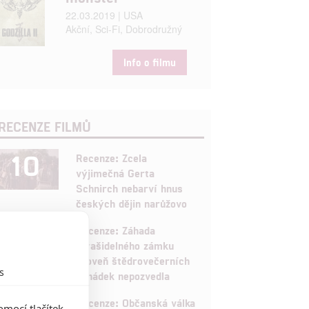
22.03.2019 | USA
Akční, Sci-Fi, Dobrodružný
Info o filmu
RECENZE FILMŮ
10
Recenze: Zcela
výjimečná Gerta
Schnirch nebarví hnus
českých dějin narůžovo
5
Recenze: Záhada
strašidelného zámku
úroveň štědrovečerních
s
pohádek nepozvedla
Recenze: Občanská válka
mocí tlačítek