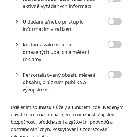

aktivně vyžádaných informací
KOMENTÁŘE
2
Ukládání a/nebo přístup k

informacím v zařízení
Johnnypetka
| 2018-07-20 20:28:07
Reklama založená na
Millie Bobby Brown a Vera Farmiga tuhle dvojku si nechám

omezených údajích a měření
líbit.
reklamy
Vstoupit do diskuze
Personalizovaný obsah, měření

obsahu, průzkum publika a
vývoj služeb
SOUVISEJÍCÍ ČLÁNKY
Udělením souhlasu s účely a funkcemi zde uvedenými
Godzilla 2: Uvidíme
dáváte nám i našim partnerům možnost: Zajištění
spolupráci lidí a
monster?
bezpečnosti, předcházení a zjišťování podvodů a
odstraňování chyb, Poskytování a zobrazování
reklamy a obsahu