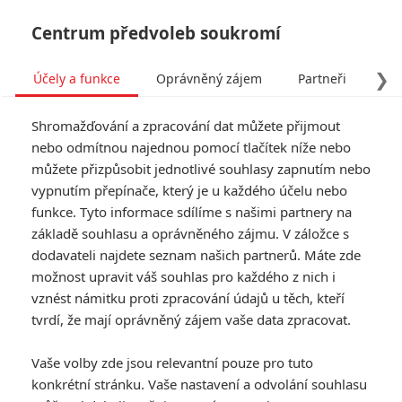
Centrum předvoleb soukromí
❯
Účely a funkce
Oprávněný zájem
Partneři
Pro
Tog
Shromažďování a zpracování dat můžete přijmout
navi
nebo odmítnou najednou pomocí tlačítek níže nebo
můžete přizpůsobit jednotlivé souhlasy zapnutím nebo
Godzilla: King of Monsters
vypnutím přepínače, který je u každého účelu nebo
funkce. Tyto informace sdílíme s našimi partnery na
na plakátě, fotkách a v
základě souhlasu a oprávněného zájmu. V záložce s
teaseru
dodavateli najdete seznam našich partnerů. Máte zde
možnost upravit váš souhlas pro každého z nich i
vznést námitku proti zpracování údajů u těch, kteří
Napsal:
TucnakNik
, 20.07.2018 18:06
tvrdí, že mají oprávněný zájem vaše data zpracovat.
« Předchozí
Další »
Vaše volby zde jsou relevantní pouze pro tuto
konkrétní stránku. Vaše nastavení a odvolání souhlasu