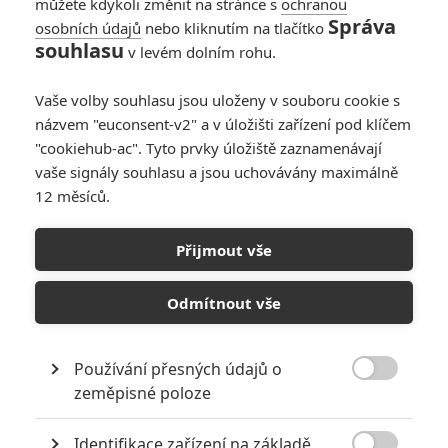
můžete kdykoli změnit na stránce s
ochranou
Správa
osobních údajů
nebo kliknutím na tlačítko
souhlasu
v levém dolním rohu.
Vaše volby souhlasu jsou uloženy v souboru cookie s
názvem "euconsent-v2" a v úložišti zařízení pod klíčem
"cookiehub-ac". Tyto prvky úložiště zaznamenávají
vaše signály souhlasu a jsou uchovávány maximálně
12 měsíců.
Godzilla: King of Monsters na plakátě, fotkách a v teaseru |
Přijmout vše
Fandíme filmu
GALERIE
Odmítnout vše
Používání přesných údajů o

zeměpisné poloze
Identifikace zařízení na základě