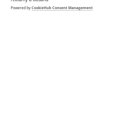
Powered by
CookieHub Consent Management
Godzilla 2: Na finální
souboj jen tak
nezapomenete
Godzilla 2: Natáčení
začalo, oficiální synopse
je tu
Godzilla 2 nabírá
obsazení ve velkém